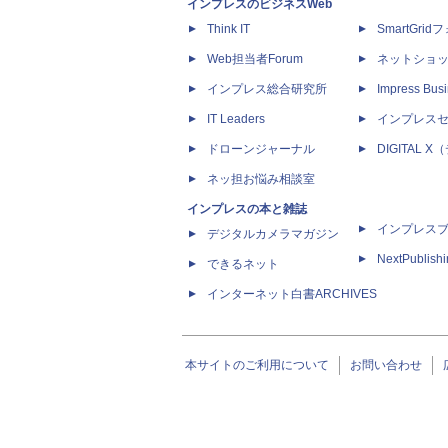
インプレスのビジネスWeb
Think IT
SmartGri
Web担当者Forum
ネットショ
インプレス総合研究所
Impress Busi
IT Leaders
インプレス
ドローンジャーナル
DIGITAL
ネッ担お悩み相談室
インプレスの本と雑誌
インプレス
デジタルカメラマガジン
NextPublish
できるネット
インターネット白書ARCHIVES
本サイトのご利用について
お問い合わせ