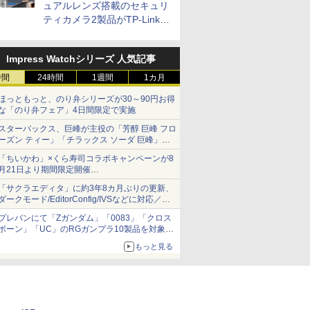
ュアルレンズ搭載のセキュリ
ティカメラ2製品がTP-Linkか
ら
Impress Watchシリーズ 人気記事
時間
24時間
1週間
1カ月
ほっともっと、のり弁シリーズが30～90円お得
な「のり弁フェア」4日間限定で実施
スターバックス、巨峰が主役の「芳醇 巨峰 フロ
ーズン ティー」「チラックス ソーダ 巨峰」発
売
「ちいかわ」×くら寿司コラボキャンペーンが8
月21日より期間限定開催
オリジナルの湯呑みや寿司皿が景品に登場！
「サクラエディタ」に約3年8カ月ぶりの更新、
ダークモード/EditorConfig/IVSなどに対応／複
数の脆弱性に対処したセキュリティアップデー
プレバンにて「Zガンダム」「0083」「クロス
ト
ボーン」「UC」のRGガンプラ10製品を対象に
した抽選販売が8月10日11時より実施！
もっと見る