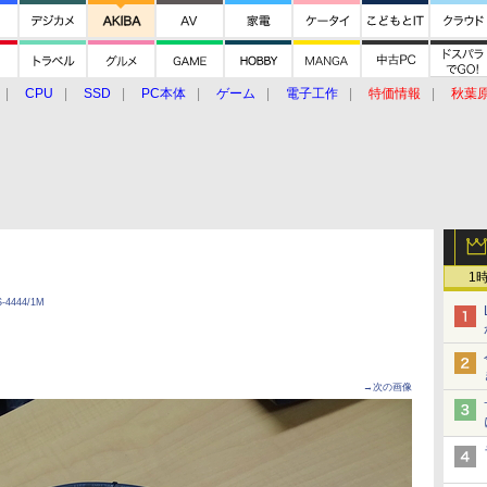
CPU
SSD
PC本体
ゲーム
電子工作
特価情報
秋葉
グルメ
イベント
価格動向
1
S-4444/1M
→次の画像