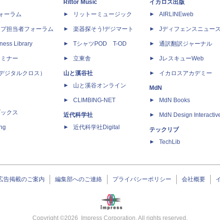
Rittor Music
イカロス出版
dフォーラム
リットーミュージック
AIRLINEweb
ップ担当者フォーラム
楽器探そう!デジマート
Jディフェンスニュー
ness Library
TシャツPOD T-OD
通訳翻訳ジャーナル
セミナー
立東舎
JレスキューWeb
 X（デジタルクロス）
山と溪谷社
イカロスアカデミー
山と溪谷オンライン
MdN
CLIMBING-NET
MdN Books
ブックス
近代科学社
MdN Design Interactiv
ing
近代科学社Digital
テックリブ
TechLib
広告掲載のご案内
編集部へのご連絡
プライバシーポリシー
会社概要
Copyright ©
2026
Impress Corporation. All rights reserved.