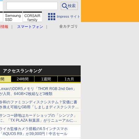
Impress サイト
全カテゴリ
原情報
スマートフォン
アクセスランキング
時間
24時間
1週間
1カ月
LexarのDDR5メモリ「THOR RGB 2nd Gen」
が入荷、64GB×2枚組など3種類
令和のファミコンディスクシステム？安価に書
き換え可能なGB用「しましまディスクシステ
ム」
サンコー跡地はカードショップの「シンソク」
に、「TX PLAZA 秋葉原」がリニューアルに伴
い一時休業、ジャンクのDDR2メモリが100円
ライカ監修カメラ搭載の6.5インチスマホ
で販売など～ 最近の秋葉原 ～
「AQUOS R9」が39,000円！中古セール