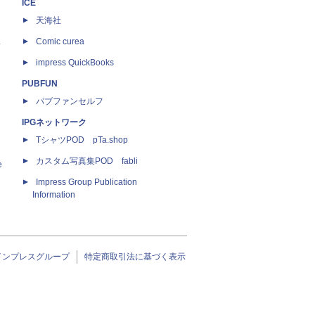
ICE
天海社
ス
Comic curea
impress QuickBooks
PUBFUN
パブファンセルフ
IPGネットワーク
TシャツPOD pTa.shop
カスタム写真集POD fabli
e
Impress Group Publication
Information
インプレスグループ
特定商取引法に基づく表示