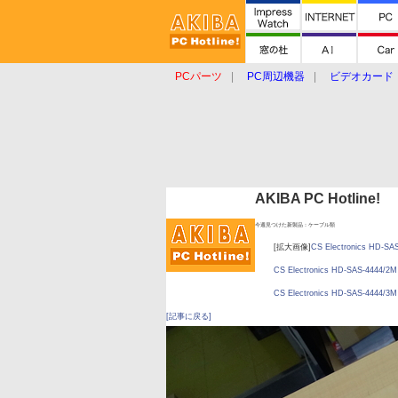
PCパーツ
PC周辺機器
ビデオカード
タブレット
おもしろグッズ
ショップ
AKIBA PC Hotline!
今週見つけた新製品：ケーブル類
[拡大画像]
CS Electronics HD-SA
CS Electronics HD-SAS-4444/2M
CS Electronics HD-SAS-4444/3M
[記事に戻る]