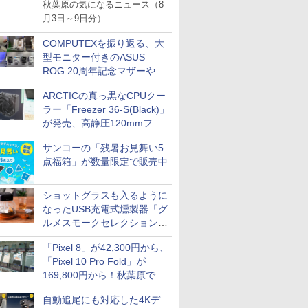
Noctua×Pulsarコラボのファ
秋葉原の気になるニュース（8
ン内蔵ゲーミングマウス、キ
月3日～9日分）
ーボード配布に多数の人が殺
到 ほか
COMPUTEXを振り返る、大
型モニター付きのASUS
ROG 20周年記念マザーや、
MAXSUNの白いB850搭載
ARCTICの真っ黒なCPUクー
Mini-ITXマザーなど(マザーボ
ラー「Freezer 36-S(Black)」
ード編その1)
が発売、高静圧120mmファ
ンを搭載
サンコーの「残暑お見舞い5
点福箱」が数量限定で販売中
ショットグラスも入るように
なったUSB充電式燻製器「グ
ルメスモークセレクション
2」がサンコーから
「Pixel 8」が42,300円から、
「Pixel 10 Pro Fold」が
169,800円から！秋葉原で中
古のPixelシリーズがお買い得
自動追尾にも対応した4Kデ