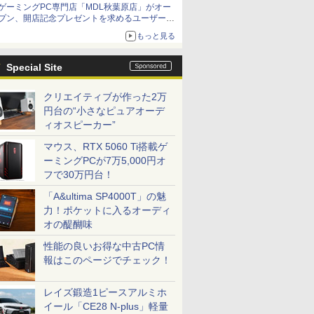
ゲーミングPC専門店「MDL秋葉原店」がオー
プン、開店記念プレゼントを求めるユーザーが
押し寄せ長蛇の列に
もっと見る
Special Site
クリエイティブが作った2万
円台の“小さなピュアオーデ
ィオスピーカー”
マウス、RTX 5060 Ti搭載ゲ
ーミングPCが7万5,000円オ
フで30万円台！
「A&ultima SP4000T」の魅
力！ポケットに入るオーディ
オの醍醐味
性能の良いお得な中古PC情
報はこのページでチェック！
レイズ鍛造1ピースアルミホ
イール「CE28 N-plus」軽量