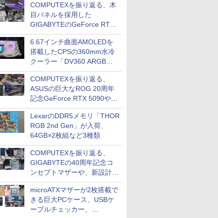
COMPUTEXを振り返る、木
クのDDR2メモリが100円で
目パネルを採用した
販売など～ 最近の秋葉原 ～
GIGABYTEのGeForce RTX
5080や、MSIの次世代ビデオ
6.67インチ曲面AMOLEDを
カード向けの新技術など(ビ
搭載したCPSの360mm水冷
デオカード編その2)
クーラー「DV360 ARGB
Display」が発売、カラーは2
COMPUTEXを振り返る、
色
ASUSの巨大なROG 20周年
記念GeForce RTX 5090や、
ゲーミングチーム「T1」コ
LexarのDDR5メモリ「THOR
ラボモデルなど(ビデオカー
RGB 2nd Gen」が入荷、
ド編その1)
64GB×2枚組など3種類
COMPUTEXを振り返る、
GIGABYTEの40周年記念コ
ンセプトマザーや、新設計の
Ryzen向けマザーなど(マザ
microATXマザーが2枚搭載で
ーボード編その2)
きる巨大PCケース、USBケ
ーブルチェッカー、