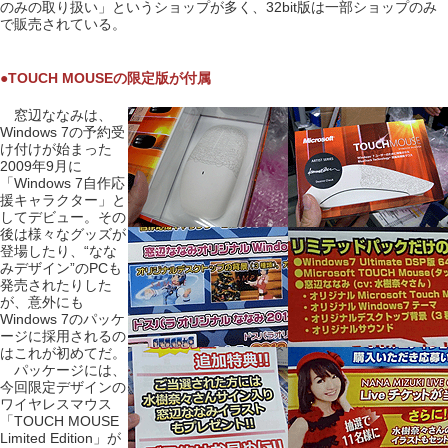
のみの取り扱い」というショップが多く、32bit版は一部ショップのみ
で販売されている。
●TOUCH MOUSEの限定版が付属
窓辺ななみは、
Windows 7の予約受
け付けが始まった
2009年9月に
「Windows 7自作応
援キャラクター」と
してデビュー。その
後は様々なグッズが
登場したり、“なな
みデザイン”のPCも
発売されたりした
が、意外にも
Windows 7のパッケ
ージに採用されるの
はこれが初めてだ。
パッケージには、
今回限定デザインの
ワイヤレスマウス
「TOUCH MOUSE
Limited Edition」が