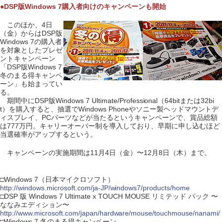
●DSP版Windows 7購入者向けのキャンペーンも開始
このほか、4日
（金）からはDSP版
Windows 7の購入者
を対象としたプレゼ
ントキャンペーン
「DSP版Windows 7
冬のまる得キャンペ
ーン」も始まってい
る。
期間中にDSP版Windows 7 Ultimate/Professional（64bitまたは32bi
t）を購入すると、抽選でWindows Phoneやソニー製ヘッドマウントデ
ィスプレイ、PCパーツなどが当たるというキャンペーンで、賞品総額
は777万円。キャリーオーバー制を導入しており、早期に申し込むほど
当選確率がアップするという。
キャンペーンの実施期間は11月4日（金）〜12月8日（木）まで。
□Windows 7（日本マイクロソフト）
http://windows.microsoft.com/ja-JP/windows7/products/home
□DSP 版 Windows 7 Ultimate x TOUCH MOUSE リミテッド パック 〜
ななみエディション〜
http://www.microsoft.com/japan/hardware/mouse/touchmouse/nanami/
□Windows 7 冬のまる得キャンペーン