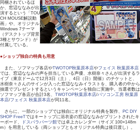
同梱されているほ
か、窓辺ななみが出
演するという「TOU
CH MOUSE解説動
画」や、オリジナル
Windows 7テーマ
（デスクトップ背景
3種とサウンド）が
付属している。
●ショップ独自の特典も用意
また、ソフマップ各店や
TWOTOP秋葉原本店
や
フェイス 秋葉原本店
では、窓辺ななみの声を担当している声優、水樹奈々さんが出演するラ
イブ（東京ドームで12月3日（土）、4日（日）開催）のチケットと、
水樹奈々さんのサインが入った窓辺ななみイラストを、購入者の中から
抽選でプレゼントするというキャンペーンを独自に実施中。当選者数は
ソフマップ各店が合計3名、
TWOTOP秋葉原本店
/
パソコン工房 秋葉原
本店
/
フェイス 秋葉原本店
が同11名。
さらに、一部のショップでは独自にオリジナル特典を製作、
PC DIY
SHOP FreeT
ではキートップに浴衣姿の窓辺ななみがプリントされたキ
ーボード、
ドスパラパーツ館
では卓上カレンダー（サイズ 100×148m
m）を用意している（両ショップともオリジナル特典は後日渡し）。