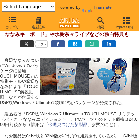
Powered by
Translate
【 2011年11月4日 】
カテゴリ
過去記事
検索
Impressサイト
窓辺ななみのWin7パッケージが発売
「ななみキーボード」や水樹奈々ライブなどの独自特典も
リスト
窓辺ななみがつい
にWindows 7のパッ
ケージに登場、「T
OUCH MOUSE」の
特別モデルや窓辺な
なみによる「TOUC
H MOUSE解説動
画」などが付属する
DSP版Windows 7 Ultimateの数量限定パッケージが発売された。
製品名は「DSP版 Windows 7 Ultimate × TOUCH MOUSE リミテッ
ドパック 〜ななみエディション〜」。PCパーツとのセット価格は24,0
00円前後から（詳細は「
今週見つけた新製品
」参照のこと）。
なお製品は64bit版と32bit版がそれぞれ用意されているが、「64bit版