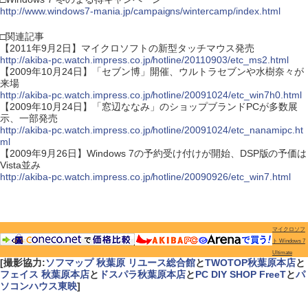
http://www.windows7-mania.jp/campaigns/wintercamp/index.html
□関連記事
【2011年9月2日】マイクロソフトの新型タッチマウス発売
http://akiba-pc.watch.impress.co.jp/hotline/20110903/etc_ms2.html
【2009年10月24日】「セブン博」開催、ウルトラセブンや水樹奈々が
来場
http://akiba-pc.watch.impress.co.jp/hotline/20091024/etc_win7h0.html
【2009年10月24日】「窓辺ななみ」のショップブランドPCが多数展
示、一部発売
http://akiba-pc.watch.impress.co.jp/hotline/20091024/etc_nanamipc.ht
ml
【2009年9月26日】Windows 7の予約受け付けが開始、DSP版の予価は
Vista並み
http://akiba-pc.watch.impress.co.jp/hotline/20090926/etc_win7.html
マイクロソフ
ト Windows 7
Ultimate
[撮影協力:
ソフマップ 秋葉原 リユース総合館
と
TWOTOP秋葉原本店
と
フェイス 秋葉原本店
と
ドスパラ秋葉原本店
と
PC DIY SHOP FreeT
と
パ
ソコンハウス東映
]