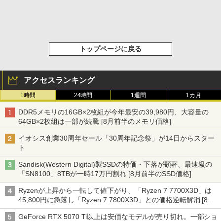
トップページに戻る
アクセスランキング
1時間
24時間
1週間
1カ月
DDR5メモリの16GB×2枚組が今年最安の39,980円、大容量の
64GB×2枚組は一部が続騰 [8月前半のメモリ価格]
イオシス創業30周年セール「30周年記念祭」が14日からスター
ト
Sandisk(Western Digital)製SSDの特価・下落が顕著、最速級の
「SN8100」8TBが一時17万円割れ [8月前半のSSD価格]
Ryzenが上昇から一転して値下がり、「Ryzen 7 7700X3D」は
45,800円に急落し「Ryzen 7 7800X3D」との価格逆転解消 [8月
前半のCPU価格]
GeForce RTX 5070 Ti以上は安価なモデルが売り切れ。一部ショ