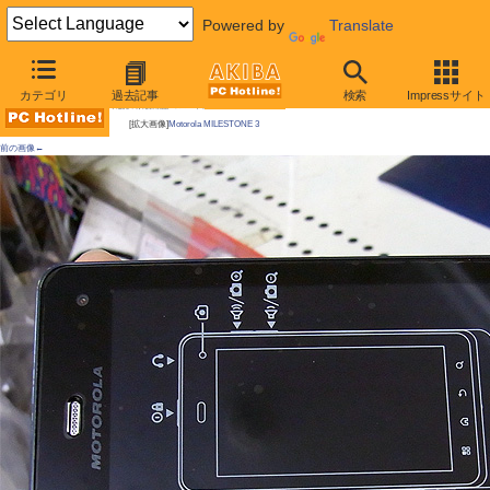
Powered by
Translate
AKIBA PC Hotline!
カテゴリ
過去記事
検索
Impressサイト
今週見つけた新製品：スマートフォン/タブレット端末
[拡大画像]
Motorola MILESTONE 3
前の画像←