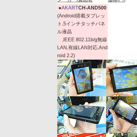
|
●
AKART
CH-AND500
(Android搭載タブレッ
ト,5インチタッチパネ
ル液晶
,IEEE 802.11b/g無線
LAN,有線LAN対応,And
roid 2.2)