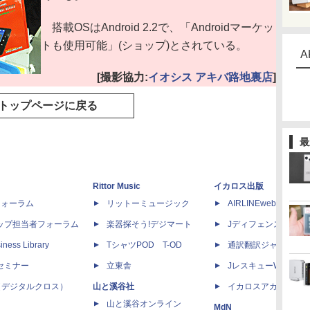
搭載OSはAndroid 2.2で、「Androidマーケッ
トも使用可能」(ショップ)とされている。
A
[撮影協力:
イオシス アキバ路地裏店
]
トップページに戻る
最
Rittor Music
イカロス出版
dフォーラム
リットーミュージック
AIRLINEweb
ップ担当者フォーラム
楽器探そう!デジマート
Jディフェンスニュー
iness Library
TシャツPOD T-OD
通訳翻訳ジャーナル
セミナー
立東舎
JレスキューWeb
 X（デジタルクロス）
山と溪谷社
イカロスアカデミー
山と溪谷オンライン
MdN