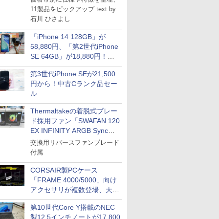
TシャツPOD pTa.shop
11製品をピックアップ text by
石川 ひさよし
カスタム写真集POD fabli
ve
「iPhone 14 128GB」が
Impress Group Publication Informa
tion
58,880円、「第2世代iPhone
SE 64GB」が18,880円！中
古Bランク品セール
第3世代iPhone SEが21,500
円から！中古Cランク品セー
ル
Thermaltakeの着脱式ブレー
ド採用ファン「SWAFAN 120
EX INFINITY ARGB Sync」
に単品パッケージ
交換用リバースファンブレード
付属
CORSAIR製PCケース
「FRAME 4000/5000」向け
アクセサリが複数登場、天然
木製パネルや背面コネクタ対
第10世代Core Y搭載のNEC
応トレイなど
製12.5インチノートが17,800