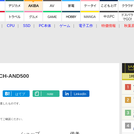
CPU
SSD
PC本体
ゲーム
電子工作
特価情報
秋葉
グルメ
イベント
価格動向
H-AND500
1
はてブ
note
LinkedIn
査したものです。
てご確認ください。
ショップ
備考