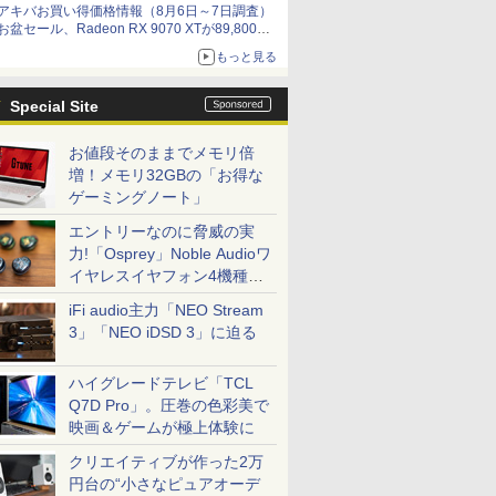
アキバお買い得価格情報（8月6日～7日調査）
お盆セール、Radeon RX 9070 XTが89,800
円、水平周波数24.8kHz対応の17型モニターが
もっと見る
9,801円、暑さ指数連動セール ほか
Special Site
お値段そのままでメモリ倍
増！メモリ32GBの「お得な
ゲーミングノート」
エントリーなのに脅威の実
力!「Osprey」Noble Audioワ
イヤレスイヤフォン4機種を
一気に聴く
iFi audio主力「NEO Stream
3」「NEO iDSD 3」に迫る
ハイグレードテレビ「TCL
Q7D Pro」。圧巻の色彩美で
映画＆ゲームが極上体験に
クリエイティブが作った2万
円台の“小さなピュアオーデ