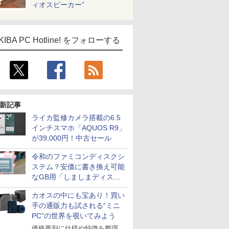
ィオスピーカー”
KIBA PC Hotline! をフォローする
新記事
ライカ監修カメラ搭載の6.5
インチスマホ「AQUOS R9」
ICE
が39,000円！中古セール
天海社
令和のファミコンディスクシ
ス
Comic curea
ステム？安価に書き換え可能
なGB用「しましまディスク
impress QuickBooks
システム」
カオスの中にも宝あり！買い
PUBFUN
手の通販力も試される“ミニ
パブファンセルフ
PC”の世界を覗いてみよう
IPGネットワーク
価格帯別に仕様や特徴を整理、