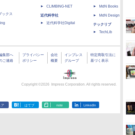
CLIMBING-NET
MdN Books
ブックス
近代科学社
MdN Design Interacti
ing
近代科学社Digital
テックリブ
TechLib
編集部へ
プライバシー
会社
インプレス
特定商取引法に
のご連絡
ポリシー
概要
グループ
基づく表示
Copyright ©
2026
Impress Corporation. All rights reserved.
ェア
はてブ
note
LinkedIn