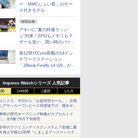
ー「MMCじょい君」のケー
ス付きモデル
特別企画
アキバに“夏の特価ラッシ
ュ”到来！CPUもメモリもマ
ザーも安い、買い時のパーツ
は？【8月7日(金)22時配信】
第12世代Core搭載の14イン
チワークステーション
「ZBook Firefly 14 G9」が
79,800円！秋葉原で中古PC
セール
Impress Watchシリーズ 人気記事
時間
24時間
1週間
1カ月
ユニクロ、今日から「お盆特別セール」。涼感
シアサッカーワンピース待望値下げ、撥水ギア
ショーツは1990円に
東映の歴代オープニング映像がカプセルトイ
に。全5種で8月下旬発売
令和のファミコンディスクシステム？安価に書
き換え可能なGB用「しましまディスクシステ
ム」