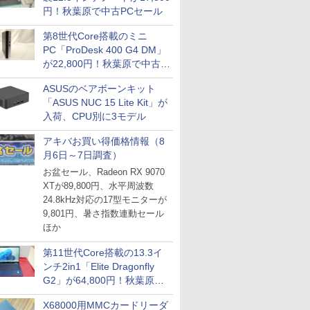
円！秋葉原で中古PCセール
第8世代Core搭載のミニ
PC「ProDesk 400 G4 DM」
が22,800円！秋葉原で中古
PCセール
ASUSのベアボーンキット
「ASUS NUC 15 Lite Kit」が
入荷、CPU別に3モデル
アキバお買い得価格情報（8
月6日～7日調査）
お盆セール、Radeon RX 9070
XTが89,800円、水平周波数
24.8kHz対応の17型モニターが
9,801円、暑さ指数連動セール
ほか
第11世代Core搭載の13.3イ
ンチ2in1「Elite Dragonfly
G2」が64,800円！秋葉原で
中古PCセール
X68000用MMCカードリーダ