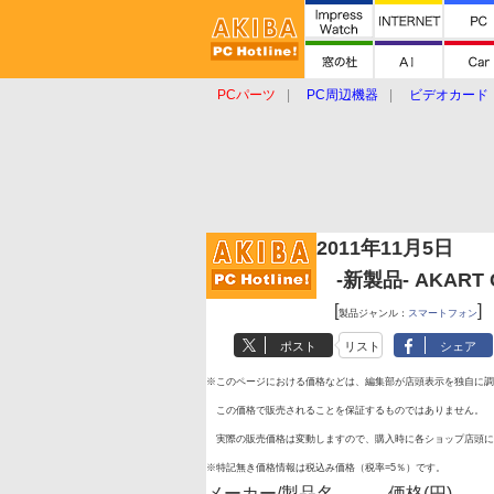
PCパーツ
PC周辺機器
ビデオカード
タブレット
おもしろグッズ
ショップ
2011年11月5日
-新製品- AKART C
[
]
製品ジャンル：
スマートフォン
ポスト
リスト
シェア
※このページにおける価格などは、編集部が店頭表示を独自に調
この価格で販売されることを保証するものではありません。
実際の販売価格は変動しますので、購入時に各ショップ店頭に
※特記無き価格情報は税込み価格（税率=5％）です。
メーカー/製品名
価格(円)