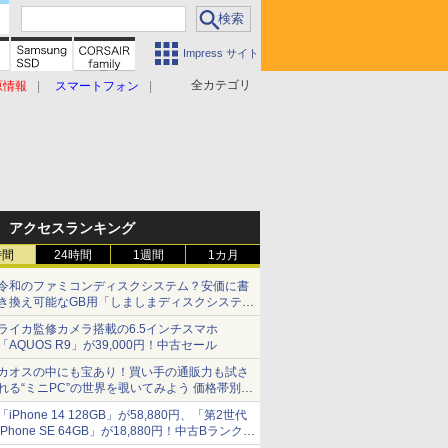
Impress サイト
全カテゴリ
原情報
スマートフォン
アクセスランキング
時間
24時間
1週間
1カ月
令和のファミコンディスクシステム？安価に書
き換え可能なGB用「しましまディスクシステ
ム」
ライカ監修カメラ搭載の6.5インチスマホ
「AQUOS R9」が39,000円！中古セール
カオスの中にも宝あり！買い手の通販力も試さ
れる“ミニPC”の世界を覗いてみよう 価格帯別に
仕様や特徴を整理、11製品をピックアップ text
「iPhone 14 128GB」が58,880円、「第2世代
by 石川 ひさよし
iPhone SE 64GB」が18,880円！中古Bランク品
セール