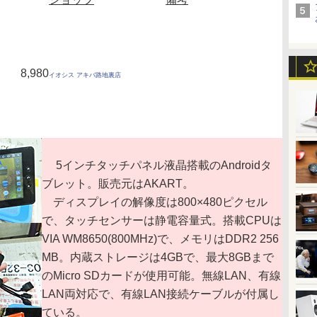
8,980
イオシス アキバ路地裏店
5インチタッチパネル液晶搭載のAndroidタ
ブレット。販売元はAKART。
ディスプレイの解像度は800×480ピクセル
で、タッチセンサーは静電容量式。搭載CPUは
VIA WM8650(800MHz)で、メモリはDDR2 256
MB。内蔵ストレージは4GBで、最大8GBまで
のMicro SDカードが使用可能。無線LAN、有線
LAN両対応で、有線LAN接続ケーブルが付属し
ている。