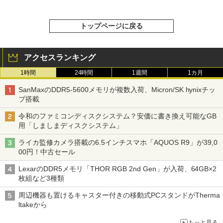
トップページに戻る
アクセスランキング
1時間
24時間
1週間
1カ月
SanMaxのDDR5-5600メモリが複数入荷、Micron/SK hynixチッ
プ搭載
令和のファミコンディスクシステム？安価に書き換え可能なGB
用「しましまディスクシステム」
ライカ監修カメラ搭載の6.5インチスマホ「AQUOS R9」が39,0
00円！中古セール
LexarのDDR5メモリ「THOR RGB 2nd Gen」が入荷、64GB×2
枚組など3種類
周辺機器も置けるキャスター付きの移動式PCスタンドがTherma
ltakeから
もっと見る