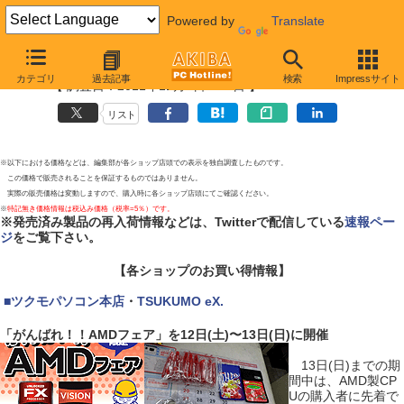
Powered by
Translate
お買い得価格情報
カテゴリ
過去記事
検索
Impressサイト
【 調査日：2011年11月9日〜12日 】
リスト
※以下における価格などは、編集部が各ショップ店頭での表示を独自調査したものです。
この価格で販売されることを保証するものではありません。
実際の販売価格は変動しますので、購入時に各ショップ店頭にてご確認ください。
※
特記無き価格情報は税込み価格（税率=5％）です。
※発売済み製品の再入荷情報などは、Twitterで配信している
速報ペー
ジ
をご覧下さい。
【各ショップのお買い得情報】
|
■
ツクモパソコン本店
・
TSUKUMO eX.
「がんばれ！！AMDフェア」を12日(土)〜13日(日)に開催
13日(日)までの期
間中は、AMD製CP
Uの購入者に先着で