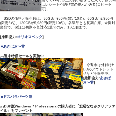
店で3,000円以上の買い物をした人で、購入時
はレシートや納品書の提示が必要(コピー不
可)。
SSDの価格と販売数は、30GBが980円(限定10名)、60GBが2,980円
(限定6名)、120GBが5,980円(限定10名)。各製品とも長期在庫、未開封
製品で、保証は初期不良対応1週間のみ。1人1個まで。
[撮影協力:
オリオスペック
]
|
■
あきばお〜零
週末特価セールを実施中
(2F)
今週末は外付けH
DDのアウトレット
品などを販売中。
[撮影協力:
あきば
お〜零
]
|
■
ドスパラパーツ館
DSP版Windows 7 Professionalの購入者に「窓辺ななみクリアファ
(1F)
イル」をプレゼント