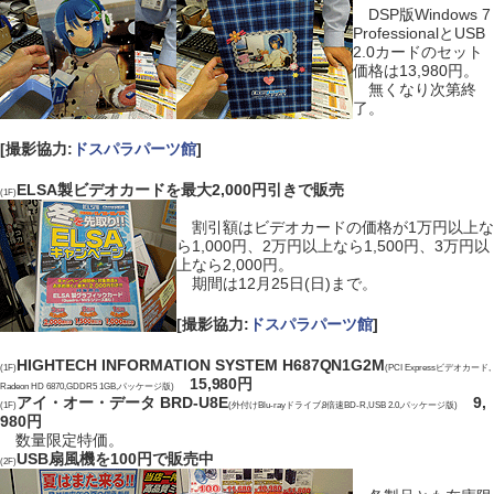
DSP版Windows 7
ProfessionalとUSB
2.0カードのセット
価格は13,980円。
無くなり次第終
了。
[撮影協力:
ドスパラパーツ館
]
ELSA製ビデオカードを最大2,000円引きで販売
(1F)
割引額はビデオカードの価格が1万円以上な
ら1,000円、2万円以上なら1,500円、3万円以
上なら2,000円。
期間は12月25日(日)まで。
[撮影協力:
ドスパラパーツ館
]
HIGHTECH INFORMATION SYSTEM H687QN1G2M
(1F)
(PCI Expressビデオカード,
15,980円
Radeon HD 6870,GDDR5 1GB,パッケージ版)
アイ・オー・データ BRD-U8E
9,
(1F)
(外付けBlu-rayドライブ,8倍速BD-R,USB 2.0,パッケージ版)
980円
数量限定特価。
USB扇風機を100円で販売中
(2F)