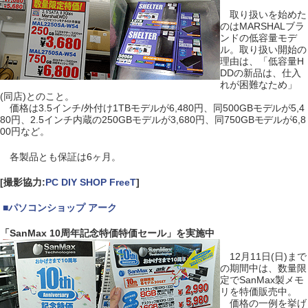
取り扱いを始めた
のはMARSHALブラ
ンドの低容量モデ
ル。取り扱い開始の
理由は、「低容量H
DDの新品は、仕入
れが困難なため」
(同店)とのこと。
価格は3.5インチ/外付け1TBモデルが6,480円、同500GBモデルが5,4
80円、2.5インチ内蔵の250GBモデルが3,680円、同750GBモデルが6,8
00円など。
各製品とも保証は6ヶ月。
[撮影協力:
PC DIY SHOP FreeT
]
|
■
パソコンショップ アーク
「SanMax 10周年記念特価特価セール」を実施中
12月11日(日)まで
の期間中は、数量限
定でSanMax製メモ
リを特価販売中。
価格の一例を挙げ