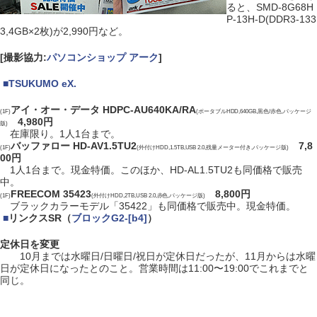
ると、SMD-8G68H
P-13H-D(DDR3-133
3,4GB×2枚)が2,990円など。
[撮影協力:
パソコンショップ アーク
]
|
■
TSUKUMO eX.
アイ・オー・データ HDPC-AU640KA/RA
(1F)
(ポータブルHDD,640GB,黒色/赤色,パッケージ
4,980円
版)
在庫限り。1人1台まで。
バッファロー HD-AV1.5TU2
7,8
(1F)
(外付けHDD,1.5TB,USB 2.0,残量メーター付き,パッケージ版)
00円
1人1台まで。現金特価。このほか、HD-AL1.5TU2も同価格で販売
中。
FREECOM 35423
8,800円
(1F)
(外付けHDD,2TB,USB 2.0,赤色,パッケージ版)
ブラックカラーモデル「35422」も同価格で販売中。現金特価。
|
■
リンクスSR（
ブロックG2-[b4]
）
定休日を変更
10月までは水曜日/日曜日/祝日が定休日だったが、11月からは水曜
日が定休日になったとのこと。営業時間は11:00〜19:00でこれまでと
同じ。