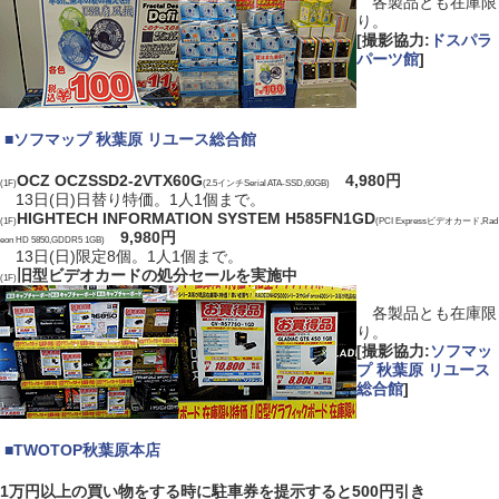
各製品とも在庫限
り。
[撮影協力:
ドスパラ
パーツ館
]
|
■
ソフマップ 秋葉原 リユース総合館
OCZ OCZSSD2-2VTX60G
4,980円
(1F)
(2.5インチSerial ATA-SSD,60GB)
13日(日)日替り特価。1人1個まで。
HIGHTECH INFORMATION SYSTEM H585FN1GD
(1F)
(PCI Expressビデオカード,Rad
9,980円
eon HD 5850,GDDR5 1GB)
13日(日)限定8個。1人1個まで。
旧型ビデオカードの処分セールを実施中
(1F)
各製品とも在庫限
り。
[撮影協力:
ソフマッ
プ 秋葉原 リユース
総合館
]
|
■
TWOTOP秋葉原本店
1万円以上の買い物をする時に駐車券を提示すると500円引き