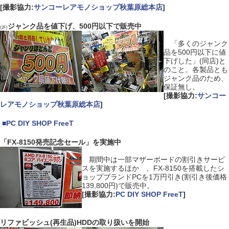
[撮影協力:
サンコーレアモノショップ秋葉原総本店
]
ジャンク品を値下げ、500円以下で販売中
(2F)
「多くのジャンク
品を500円以下に値
下げした」(同店)と
のこと。各製品とも
ジャンク品のため、
保証無し。
[撮影協力:
サンコー
レアモノショップ秋葉原総本店
]
|
■
PC DIY SHOP FreeT
「FX-8150発売記念セール」を実施中
期間中は一部マザーボードの割引きサービ
スを実施するほか 、FX-8150を搭載したシ
ョップブランドPCを1万円引き(割引き後価格
139,800円)で販売中。
[撮影協力:
PC DIY SHOP FreeT
]
リファビッシュ(再生品)HDDの取り扱いを開始