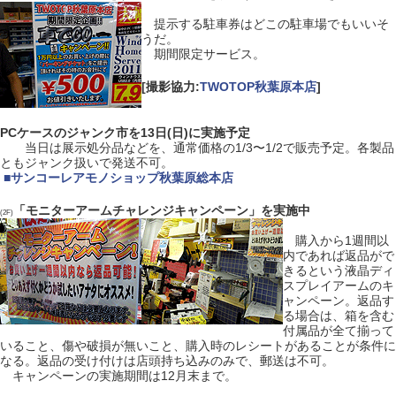
提示する駐車券はどこの駐車場でもいいそ
うだ。
期間限定サービス。
[撮影協力:
TWOTOP秋葉原本店
]
PCケースのジャンク市を13日(日)に実施予定
当日は展示処分品などを、通常価格の1/3〜1/2で販売予定。各製品
ともジャンク扱いで発送不可。
|
■
サンコーレアモノショップ秋葉原総本店
「モニターアームチャレンジキャンペーン」を実施中
(2F)
購入から1週間以
内であれば返品がで
きるという液晶ディ
スプレイアームのキ
ャンペーン。返品す
る場合は、箱を含む
付属品が全て揃って
いること、傷や破損が無いこと、購入時のレシートがあることが条件に
なる。返品の受け付けは店頭持ち込みのみで、郵送は不可。
キャンペーンの実施期間は12月末まで。