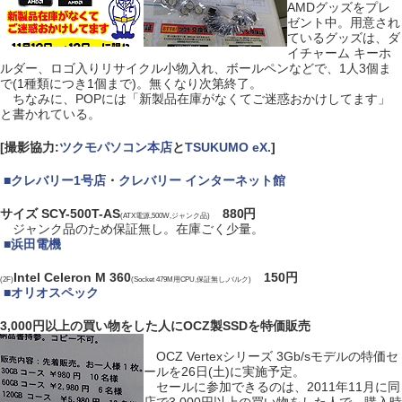
AMDグッズをプレ
ゼント中。用意され
ているグッズは、ダ
イチャーム キーホ
ルダー、ロゴ入りリサイクル小物入れ、ボールペンなどで、1人3個ま
で(1種類につき1個まで)。無くなり次第終了。
ちなみに、POPには「新製品在庫がなくてご迷惑おかけしてます」
と書かれている。
[撮影協力:
ツクモパソコン本店
と
TSUKUMO eX.
]
|
■
クレバリー1号店
・
クレバリー インターネット館
サイズ SCY-500T-AS
880円
(ATX電源,500W,ジャンク品)
ジャンク品のため保証無し。在庫ごく少量。
|
■
浜田電機
Intel Celeron M 360
150円
(2F)
(Socket 479M用CPU,保証無し,バルク)
|
■
オリオスペック
3,000円以上の買い物をした人にOCZ製SSDを特価販売
OCZ Vertexシリーズ 3Gb/sモデルの特価セ
ールを26日(土)に実施予定。
セールに参加できるのは、2011年11月に同