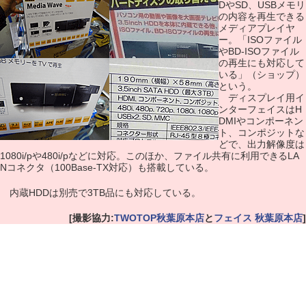
DやSD、USBメモリ
の内容を再生できる
メディアプレイヤ
ー。「ISOファイル
やBD-ISOファイル
の再生にも対応して
いる」（ショップ）
という。
ディスプレイ用イ
ンターフェイスはH
DMIやコンポーネン
ト、コンポジットな
どで、出力解像度は
1080i/pや480i/pなどに対応。このほか、ファイル共有に利用できるLA
Nコネクタ（100Base-TX対応）も搭載している。
内蔵HDDは別売で3TB品にも対応している。
[撮影協力:
TWOTOP秋葉原本店
と
フェイス 秋葉原本店
]