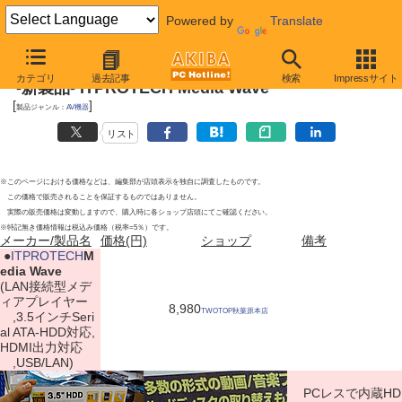
Powered by
Translate
2011年11月19日
カテゴリ
過去記事
検索
Impressサイト
-新製品- ITPROTECH Media Wave
[
]
製品ジャンル：
AV機器
リスト
※このページにおける価格などは、編集部が店頭表示を独自に調査したものです。
この価格で販売されることを保証するものではありません。
実際の販売価格は変動しますので、購入時に各ショップ店頭にてご確認ください。
※特記無き価格情報は税込み価格（税率=5％）です。
メーカー/製品名
価格(円)
ショップ
備考
|
●
ITPROTECH
M
edia Wave
(LAN接続型メデ
ィアプレイヤー
8,980
TWOTOP秋葉原本店
,3.5インチSeri
al ATA-HDD対応,
HDMI出力対応
,USB/LAN)
PCレスで内蔵HD