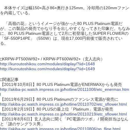
本体サイズは幅150×高さ86×奥行き125mm。冷却用の120mmファン
を内蔵している。
「高嶺の花」というイメージが強かった80 PLUS Platinum電源だ
が、この製品の発売でかなり手を出しやすくなってきた印象だ。ちなみ
に、80 PLUS Platinum電源として2月に初登場したSUPER FLOWERの
「SF-550P14PE」（550W）は、現在17,000円前後で販売されてい
る。
□KRPW-PT500W/92+ / KRPW-PT600W/92+（玄人志向）
http://kuroutoshikou.com/modules/display/?iid=1648
http://kuroutoshikou.com/modules/display/?iid=1649
□関連記事
【2011年10月8日】80 PLUS Platinum電源がENERMAXからも発売
http://akiba-pc.watch.impress.co.jp/hotline/20111008/etc_enermax.htm
l
【2011年6月29日】80 PLUS Platinumのファンレス電源が発売に
http://akiba-pc.watch.impress.co.jp/hotline/20110702/etc_sflower.html
【2011年2月19日】80 PLUSの最上位「Platinum」電源が発売
http://akiba-pc.watch.impress.co.jp/hotline/20110219/etc_sflower.html
【2011年8月6日】玄人志向に聞く「PC電源のツボ」 / 開発担当はなん
と「謎のサングラス男」
http://akiba-pc.watch.impress.co.jp/hotline/20110806/sp_fline.html