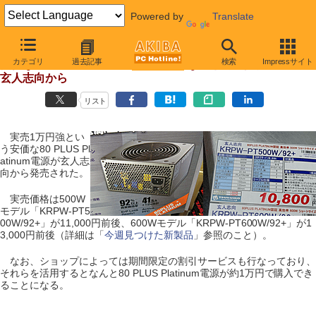
Powered by
Translate
【 2011年12月1日 】
カテゴリ
過去記事
検索
Impressサイト
安価な80 PLUS Platinum電源登場、なんと約1万円
玄人志向から
リスト
実売1万円強とい
う安価な80 PLUS Pl
atinum電源が玄人志
向から発売された。
実売価格は500W
モデル「KRPW-PT5
00W/92+」が11,000円前後、600Wモデル「KRPW-PT600W/92+」が1
3,000円前後（詳細は「
今週見つけた新製品
」参照のこと）。
なお、ショップによっては期間限定の割引サービスも行なっており、
それらを活用するとなんと80 PLUS Platinum電源が約1万円で購入でき
ることになる。