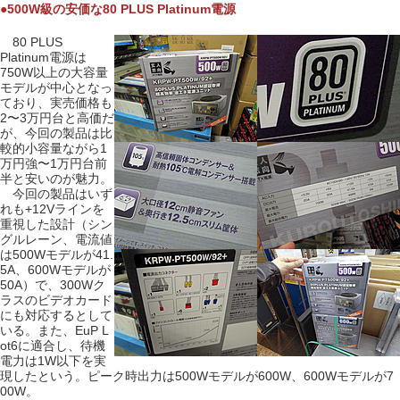
●500W級の安価な80 PLUS Platinum電源
80 PLUS
Platinum電源は
750W以上の大容量
モデルが中心となっ
ており、実売価格も
2〜3万円台と高価だ
が、今回の製品は比
較的小容量ながら1
万円強〜1万円台前
半と安いのが魅力。
今回の製品はいず
れも+12Vラインを
重視した設計（シン
グルレーン、電流値
は500Wモデルが41.
5A、600Wモデルが
50A）で、300Wク
ラスのビデオカード
にも対応するとして
いる。また、EuP L
ot6に適合し、待機
電力は1W以下を実
現したという。ピーク時出力は500Wモデルが600W、600Wモデルが7
00W。