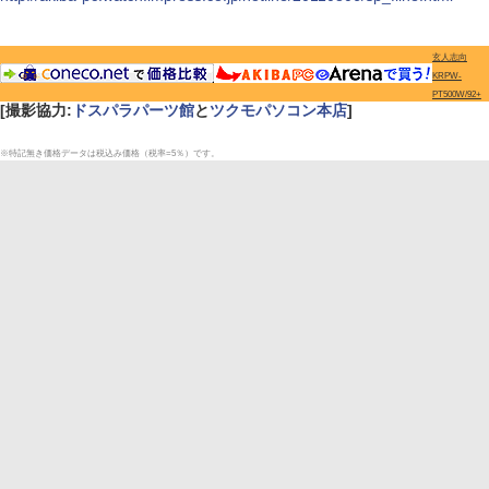
玄人志向
KRPW-
PT500W/92+
[撮影協力:
ドスパラパーツ館
と
ツクモパソコン本店
]
※特記無き価格データは税込み価格（税率=5％）です。