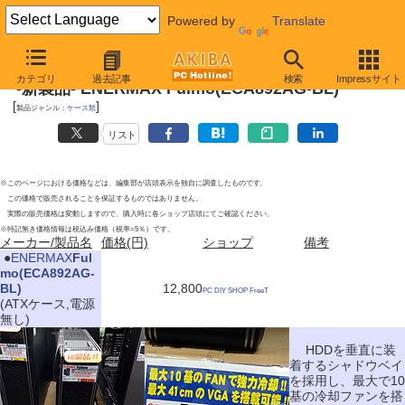
Powered by
Translate
2011年12月3日
カテゴリ
過去記事
検索
Impressサイト
-新製品- ENERMAX Fulmo(ECA892AG-BL)
[
]
製品ジャンル：
ケース類
リスト
※このページにおける価格などは、編集部が店頭表示を独自に調査したものです。
この価格で販売されることを保証するものではありません。
実際の販売価格は変動しますので、購入時に各ショップ店頭にてご確認ください。
※特記無き価格情報は税込み価格（税率=5％）です。
メーカー/製品名
価格(円)
ショップ
備考
|
●
ENERMAX
Ful
mo(ECA892AG-
BL)
12,800
PC DIY SHOP FreeT
(ATXケース,電源
無し)
HDDを垂直に装
着するシャドウベイ
を採用し、最大で10
基の冷却ファンを搭