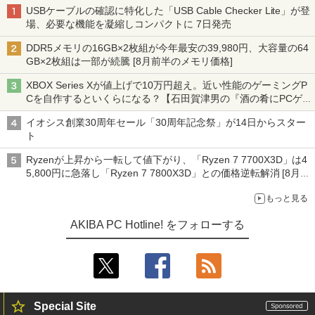
USBケーブルの確認に特化した「USB Cable Checker Lite」が登
場、必要な機能を凝縮しコンパクトに 7日発売
DDR5メモリの16GB×2枚組が今年最安の39,980円、大容量の64
GB×2枚組は一部が続騰 [8月前半のメモリ価格]
XBOX Series Xが値上げで10万円超え。近い性能のゲーミングP
Cを自作するといくらになる？【石田賀津男の『酒の肴にPCゲ
ーム』】
イオシス創業30周年セール「30周年記念祭」が14日からスター
ト
Ryzenが上昇から一転して値下がり、「Ryzen 7 7700X3D」は4
5,800円に急落し「Ryzen 7 7800X3D」との価格逆転解消 [8月前
半のCPU価格]
もっと見る
AKIBA PC Hotline! をフォローする
Special Site