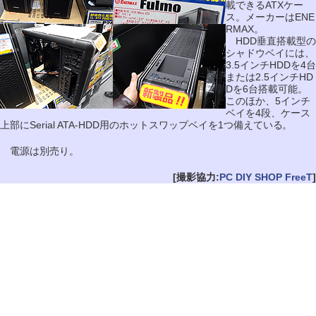
載できるATXケー
ス。メーカーはENE
RMAX。
HDD垂直搭載型の
シャドウベイには、
3.5インチHDDを4台
または2.5インチHD
Dを6台搭載可能。
このほか、5インチ
ベイを4段、ケース
上部にSerial ATA-HDD用のホットスワップベイを1つ備えている。
電源は別売り。
[撮影協力:
PC DIY SHOP FreeT
]