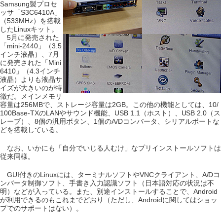
Samsung製プロセ
ッサ「S3C6410A」
（533MHz）を搭載
したLinuxキット。
5月に発売された
「mini-2440」（3.5
インチ液晶）、7月
に発売された「Mini
6410」（4.3インチ
液晶）よりも液晶サ
イズが大きいのが特
徴だ。メインメモリ
容量は256MBで、ストレージ容量は2GB。この他の機能としては、10/
100Base-TXのLANやサウンド機能、USB 1.1（ホスト）、USB 2.0（ス
レーブ）、8個の汎用ボタン、1個のA/Dコンバータ、シリアルポートな
どを搭載している。
なお、いかにも「自分でいじる人むけ」なプリインストールソフトは
従来同様。
GUI付きのLinuxには、ターミナルソフトやVNCクライアント、A/Dコ
ンバータ制御ソフト、手書き入力認識ソフト（日本語対応の状況は不
明）などが入っている。また、別途インストールすることで、Android
が利用できるのもこれまでどおり（ただし、Androidに関してはショッ
プでのサポートはない）。