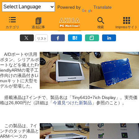
Powered by
Translate
【 2011年12月6日 】
カテゴリ
過去記事
検索
Impressサイト
ARMベースのタッチ液晶付きLinuxキットに7インチ版登場
リスト
A/Dポートや汎用
ボタン、シリアルポ
ートなどを備えたFr
iendlyARMの電子工
作向けの液晶付きLi
nuxキットに大型モ
デルが登場した。
搭載液晶は7インチで、製品名は「Tiny6410+7ich Display」。実売価
格は26,800円だ（詳細は「
今週見つけた新製品
」参照のこと）。
この製品は、7イ
ンチのタッチ液晶と
ARMベースの