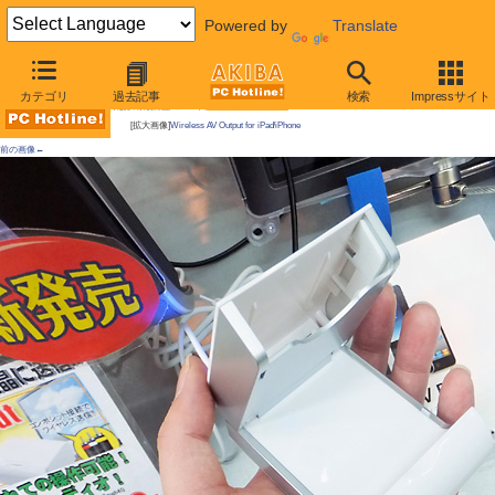
Powered by
Translate
AKIBA PC Hotline!
カテゴリ
過去記事
検索
Impressサイト
今週見つけた新製品：スマートフォン向けアクセサリー
[拡大画像]
Wireless AV Output for iPad/iPhone
前の画像←