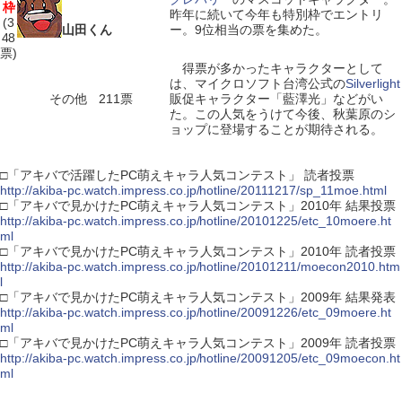
枠
昨年に続いて今年も特別枠でエントリ
(3
山田くん
ー。9位相当の票を集めた。
48
票)
得票が多かったキャラクターとして
は、マイクロソフト台湾公式の
Silverlight
その他 211票
販促キャラクター「藍澤光」などがい
た。この人気をうけて今後、秋葉原のシ
ョップに登場することが期待される。
□「アキバで活躍したPC萌えキャラ人気コンテスト」 読者投票
http://akiba-pc.watch.impress.co.jp/hotline/20111217/sp_11moe.html
□「アキバで見かけたPC萌えキャラ人気コンテスト」2010年 結果投票
http://akiba-pc.watch.impress.co.jp/hotline/20101225/etc_10moere.ht
ml
□「アキバで見かけたPC萌えキャラ人気コンテスト」2010年 読者投票
http://akiba-pc.watch.impress.co.jp/hotline/20101211/moecon2010.htm
l
□「アキバで見かけたPC萌えキャラ人気コンテスト」2009年 結果発表
http://akiba-pc.watch.impress.co.jp/hotline/20091226/etc_09moere.ht
ml
□「アキバで見かけたPC萌えキャラ人気コンテスト」2009年 読者投票
http://akiba-pc.watch.impress.co.jp/hotline/20091205/etc_09moecon.ht
ml