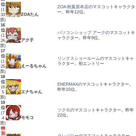
位
ZOA 秋葉原本店
のマスコットキャラクタ
(1
ー。昨年12位。
ZOAたん
33
票)
16
位
パソコンショップ アーク
のマスコットキ
(1
ャラクター。昨年9位。
アク子
26
票)
17
位
リンクスショールーム
のマスコットキャ
(1
ラクター。初エントリー
えーるちゃん
25
票)
18
位
ENERMAX
のマスコットキャラクター。
(8
昨年15位。
エナちゃん
5
票)
19
位
ツクモ
のマスコットキャラクター。昨年
(7
22位。
モモコ
4
票)
特
別
クレバリー
のマスコットキャラクター。