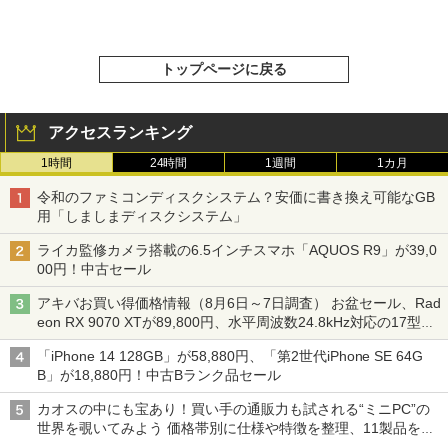
トップページに戻る
アクセスランキング
1時間
24時間
1週間
1カ月
令和のファミコンディスクシステム？安価に書き換え可能なGB
用「しましまディスクシステム」
ライカ監修カメラ搭載の6.5インチスマホ「AQUOS R9」が39,0
00円！中古セール
アキバお買い得価格情報（8月6日～7日調査） お盆セール、Rad
eon RX 9070 XTが89,800円、水平周波数24.8kHz対応の17型モ
ニターが9,801円、暑さ指数連動セール ほか
「iPhone 14 128GB」が58,880円、「第2世代iPhone SE 64G
B」が18,880円！中古Bランク品セール
カオスの中にも宝あり！買い手の通販力も試される“ミニPC”の
世界を覗いてみよう 価格帯別に仕様や特徴を整理、11製品をピ
ックアップ text by 石川 ひさよし