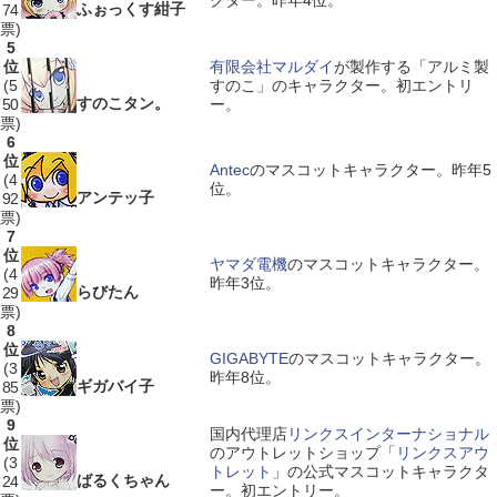
クター。昨年4位。
ふぉっくす紺子
74
票)
5
位
有限会社マルダイ
が製作する「アルミ製
(5
すのこ」のキャラクター。初エントリ
すのこタン。
50
ー。
票)
6
位
Antec
のマスコットキャラクター。昨年5
(4
位。
アンテッ子
92
票)
7
位
ヤマダ電機
のマスコットキャラクター。
(4
昨年3位。
らびたん
29
票)
8
位
GIGABYTE
のマスコットキャラクター。
(3
昨年8位。
ギガバイ子
85
票)
9
国内代理店
リンクスインターナショナル
位
のアウトレットショップ「
リンクスアウ
(3
トレット
」の公式マスコットキャラクタ
ばるくちゃん
24
ー。初エントリー。