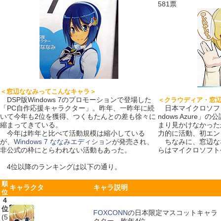
581票
＜窓辺ななみってこんなキャラ＞
DSP版Windows 7のプロモーションで登場した
＜クラウディア・窓
「PC自作応援キャラクター」。昨年、一昨年に続
日本マイクロソフト
いて今年も2位を獲得、つくもたんとの差も徐々に
ndows Azure
縮まってきている。
まり見かけなかった
今年は昨年と比べて活動規模は縮小している
力的に活動、初エン
が、
Windows 7 ななみエディション
が発売され、
ちなみに、窓辺な
非公式の枠にとらわれない活動もあった。
らはマイクロソフト
4位以降のランキングは以下の通り。
順
キャラクタ
キャラ説明
位
4
位
FOXCONN
の日本限定マスコットキャラ
(5