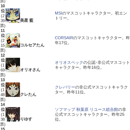
票)
10
位
MSI
のマスコットキャラクター。初エン
(2
トリー。
美星 藍
39
票)
11
位
CORSAIR
のマスコットキャラクター。昨
(2
年17位。
コルセアたん
15
票)
12
位
オリオスペック
の公認･非公式マスコット
(1
キャラクター。昨年16位。
オリオさん
69
票)
13
位
クレバリー
の非公式マスコットキャラク
(1
ター。昨年11位。
クレたん
48
票)
14
位
ソフマップ 秋葉原 リユース総合館
の非
(1
公式マスコットキャラクター。昨年25
りゆす
38
位。
票)
15