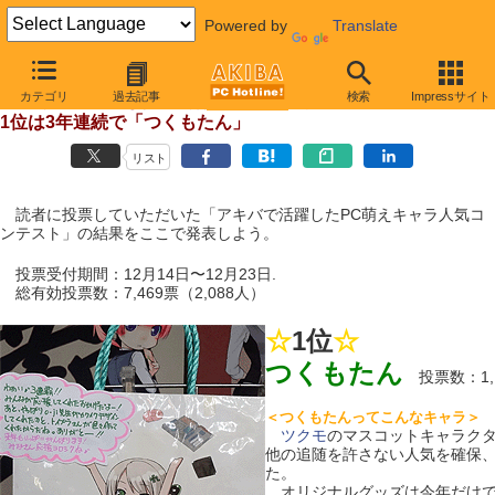
Powered by
Translate
【 2011年12月27日 】
カテゴリ
過去記事
検索
Impressサイト
「アキバで活躍したPC萌えキャラ人気コンテスト」 結果発表
1位は3年連続で「つくもたん」
リスト
読者に投票していただいた「アキバで活躍したPC萌えキャラ人気コ
ンテスト」の結果をここで発表しよう。
投票受付期間：12月14日〜12月23日.
総有効投票数：7,469票（2,088人）
☆
1位
☆
つくもたん
投票数：1,
＜つくもたんってこんなキャラ＞
ツクモ
のマスコットキャラク
他の追随を許さない人気を確保、
た。
オリジナルグッズは今年だけで