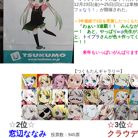
12月23日(金)〜25日(日)には
フェなう！
」が開催された。
＜3年連続で1位を受賞したつくも
「
わぁい 3連覇！！ みんな
ー！ あと、やっぱり
o-ji
先生が
と、
トイプラ
さんが色々作って
ー！！
来年もいっぱいがんばります
【つくもたんギャラリー】
☆
2位
☆
☆
3位
☆
窓辺ななみ
クラウデ
投票数：945票