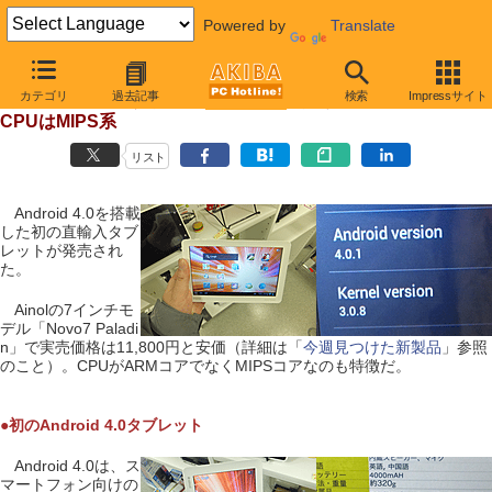
Powered by
Translate
【 2012年1月7日 】
カテゴリ
過去記事
検索
Impressサイト
初のAndroid 4.0タブレットが11,800円で販売中
CPUはMIPS系
リスト
Android 4.0を搭載
した初の直輸入タブ
レットが発売され
た。
Ainolの7インチモ
デル「Novo7 Paladi
n」で実売価格は11,800円と安価（詳細は「
今週見つけた新製品
」参照
のこと）。CPUがARMコアでなくMIPSコアなのも特徴だ。
●初のAndroid 4.0タブレット
Android 4.0は、ス
マートフォン向けの