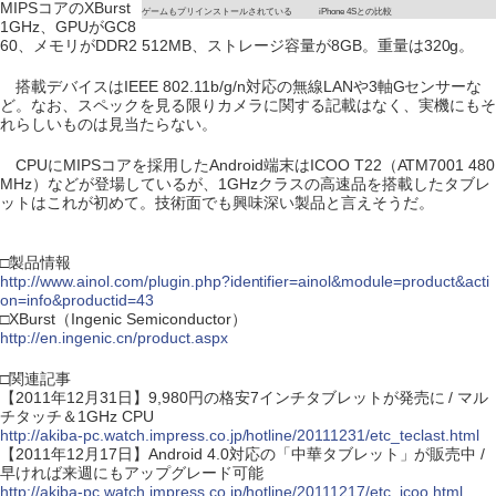
MIPSコアのXBurst
ゲームもプリインストールされている
iPhone 4Sとの比較
1GHz、GPUがGC8
60、メモリがDDR2 512MB、ストレージ容量が8GB。重量は320g。
搭載デバイスはIEEE 802.11b/g/n対応の無線LANや3軸Gセンサーな
ど。なお、スペックを見る限りカメラに関する記載はなく、実機にもそ
れらしいものは見当たらない。
CPUにMIPSコアを採用したAndroid端末はICOO T22（ATM7001 480
MHz）などが登場しているが、1GHzクラスの高速品を搭載したタブレ
ットはこれが初めて。技術面でも興味深い製品と言えそうだ。
□製品情報
http://www.ainol.com/plugin.php?identifier=ainol&module=product&acti
on=info&productid=43
□XBurst（Ingenic Semiconductor）
http://en.ingenic.cn/product.aspx
□関連記事
【2011年12月31日】9,980円の格安7インチタブレットが発売に / マル
チタッチ＆1GHz CPU
http://akiba-pc.watch.impress.co.jp/hotline/20111231/etc_teclast.html
【2011年12月17日】Android 4.0対応の「中華タブレット」が販売中 /
早ければ来週にもアップグレード可能
http://akiba-pc.watch.impress.co.jp/hotline/20111217/etc_icoo.html