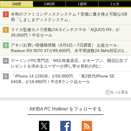
1時間
24時間
1週間
1カ月
令和のファミコンディスクシステム？安価に書き換え可能なGB
用「しましまディスクシステム」
ライカ監修カメラ搭載の6.5インチスマホ「AQUOS R9」が
39,000円！中古セール
アキバお買い得価格情報（8月6日～7日調査） お盆セール、
Radeon RX 9070 XTが89,800円、水平周波数24.8kHz対応の17
型モニターが9,801円、暑さ指数連動セール ほか
ゲーミングPC専門店「MDL秋葉原店」がオープン、開店記念プ
レゼントを求めるユーザーが押し寄せ長蛇の列に
「iPhone 14 128GB」が58,880円、「第2世代iPhone SE
64GB」が18,880円！中古Bランク品セール
もっと見る
AKIBA PC Hotline! をフォローする