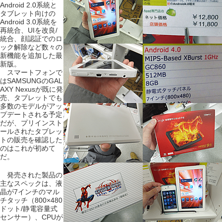
Android 2.0系統と
タブレット向けの
Android 3.0系統を
再統合、UIを改良/
統合、顔認証でのロ
ック解除など数々の
新機能を追加した最
新版。
スマートフォンで
はSAMSUNGのGAL
AXY Nexusが既に発
売、タブレットでも
多数のモデルがアッ
プデートされる予定
だが、プリインスト
ールされたタブレッ
トの販売を確認した
のはこれが初めて
だ。
発売された製品の
主なスペックは、液
晶が7インチのマル
チタッチ（800×480
ドット/静電容量式
センサー）、CPUが