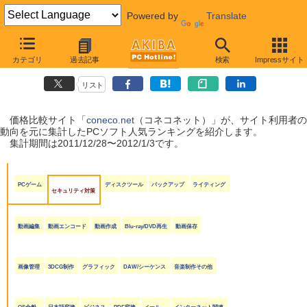
Powered by
Translate
coneco.net人気ランキング（ソフト編）
カテゴリ
過去記事
検索
Impressサイト
（2011/12/28〜2012/1/3）
リスト
価格比較サイト「
coneco.net
（コネコネット）」が、サイト利用者の
動向を元に集計したPCソフト人気ランキングを紹介します。
集計期間は2011/12/28〜2012/1/3です。
PCゲーム
ディスクツール
バックアップ
ライティング
セキュリティ対策
動画編集
動画エンコード
動画作成
Blu-ray/DVD再生
動画保存
画像管理
3DCG制作
グラフィック
DAW/シーケンス
音楽制作その他