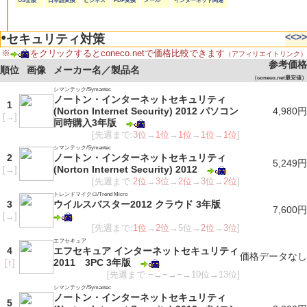
OS全般
日本語変換
ビジネス
PDF変換
メール
インターネット関連
●
<<
>>
セキュリティ対策
※
をクリックするとconeco.netで価格比較できます
（アフィリエイトリンク）
参考価格
順位
画像
メーカー名／製品名
（coneco.net最安値）
シマンテック/Symantec
ノートン・インターネットセキュリティ
1
(Norton Internet Security) 2012 パソコン
4,980円
[
→
]
同時購入3年版
[先週まで:
3位
→
1位
→
1位
→
1位
→
1位
]
シマンテック/Symantec
2
ノートン・インターネットセキュリティ
5,249円
(Norton Internet Security) 2012
[
→
]
[先週まで:
2位
→
3位
→
2位
→
3位
→
2位
]
トレンドマイクロ/Trend Micro
3
ウイルスバスター2012 クラウド 3年版
7,600円
[
→
]
[先週まで:
1位
→
2位
→5位→
2位
→
3位
]
エフセキュア
4
エフセキュア インターネットセキュリティ
価格データなし
2011 3PC 3年版
[
↑
]
[先週まで:−→−→−→10位→13位]
シマンテック/Symantec
ノートン・インターネットセキュリティ
5