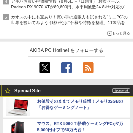
アキバお買い得価格情報（8月6日～7日調査） お盆セール、
Radeon RX 9070 XTが89,800円、水平周波数24.8kHz対応の17
型モニターが9,801円、暑さ指数連動セール ほか
カオスの中にも宝あり！買い手の通販力も試される“ミニPC”の
世界を覗いてみよう 価格帯別に仕様や特徴を整理、11製品をピ
ックアップ text by 石川 ひさよし
もっと見る
AKIBA PC Hotline! をフォローする
Special Site
お値段そのままでメモリ倍増！メモリ32GBの
「お得なゲーミングノート」
マウス、RTX 5060 Ti搭載ゲーミングPCが7万
5,000円オフで30万円台！