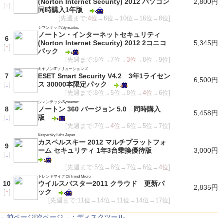
(Norton Internet Security) 2012 パソコン
2,800円
[
↑
]
同時購入1年版
[先週まで:
4位
→6位→10位→16位→8位]
シマンテック/Symantec
ノートン・インターネットセキュリティ
6
(Norton Internet Security) 2012 2コニコ
5,345円
[
↑
]
パック
[先週まで:6位→7位→
3位
→8位→9位]
キヤノンITソリューションズ
7
ESET Smart Security V4.2 3年1ライセン
6,500円
ス 30000本限定パック
[
↓
]
[先週まで:8位→5位→8位→
4位
→6位]
シマンテック/Symantec
8
ノートン 360 バージョン 5.0 同時購入
5,458円
版
[
↓
]
[先週まで:7位→
4位
→6位→5位→7位]
Kaspersky Labs Japan
カスペルスキー 2012 マルチプラットフォ
9
ーム セキュリティ 1年3台乗換優待版
3,000円
[
↓
]
[先週まで:5位→8位→7位→6位→
4位
]
トレンドマイクロ/Trend Micro
10
ウイルスバスター2011 クラウド 更新パ
2,835円
ック
[
↑
]
[先週まで:11位→14位→11位→14位→17位]
←前ページ
|
次ページ→：ディスクツール