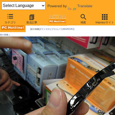
Powered by
Translate
AKIBA PC Hotline!
カテゴリ
過去記事
検索
Impressサイト
今週見つけた新製品：カメラ関連製品
[拡大画像]
ダテメガネビデオカメラ(IMGRDVR1)
前の画像←