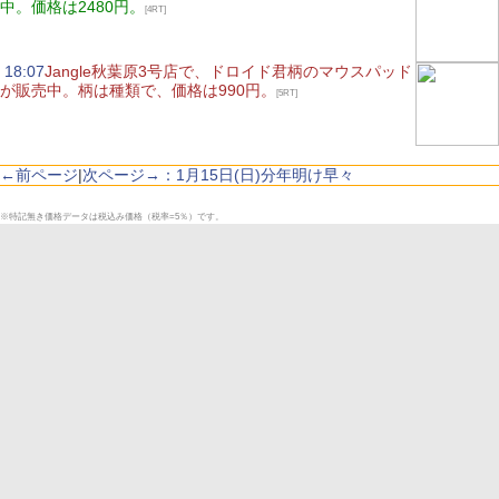
中。価格は2480円。
[4RT]
|
18:07
Jangle秋葉原3号店で、ドロイド君柄のマウスパッド
が販売中。柄は種類で、価格は990円。
[5RT]
←前ページ
|
次ページ→：1月15日(日)分年明け早々
※特記無き価格データは税込み価格（税率=5％）です。