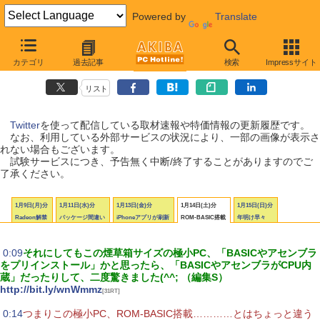
Powered by
Translate
AKIBA PC Hotline! Twitter更新履歴
カテゴリ
過去記事
検索
Impressサイト
【 更新日：2012年1月9日〜1月15日 】
リスト
Twitter
を使って配信している取材速報や特価情報の更新履歴です。
なお、利用している外部サービスの状況により、一部の画像が表示さ
れない場合もございます。
試験サービスにつき、予告無く中断/終了することがありますのでご
了承ください。
1月9日(月)分
1月11日(水)分
1月13日(金)分
1月14日(土)分
1月15日(日)分
Radeon解禁
パッケージ間違い
iPhoneアプリが刷新
ROM-BASIC搭載
年明け早々
|
0:09
それにしてもこの煙草箱サイズの極小PC、「BASICやアセンブラ
をプリインストール」かと思ったら、「BASICやアセンブラがCPU内
蔵」だったりして、二度驚きました(^^; （編集S）
http://bit.ly/wnWmmz
[31RT]
|
0:14
つまりこの極小PC、ROM-BASIC搭載…………とはちょっと違う