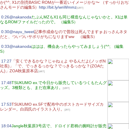
か(^^; X1の別売BASIC ROMが一番近いイメージかな〜 （すっかりおぢ
さんモードの編集S）
http://bit.ly/wnWmmz
[12RT]
|
0:26
@nakanoda
たぶんMZもX1も同じ構造なんじゃないかと。X1は単
なるROMファイルだったので。 （編集S）
|
0:30
@nayu_tweet
記事作成命なので普段は死んでます:p おっさんネタ
だと、ついついサボりがちになりますww （編集S）
|
0:33
@nakanoda
ははは、機会あったらやってみましょう(^^; （編集
S）
|
17:27
「安くできるかな？じゃねぇよ やるんだよ(ノッポN
社長)」「で、でっきるっかな？でっきるっかな？(ZOAた
ん)」ZOA秋葉原本店
[14RT]
|
17:48
TSUKUMO ex.で今日から販売しているつくもたんグ
ッズ。3種類とも、まだ在庫あり。
[12RT]
|
17:53
TSUKUMO ex.5Fで配布中のポストカードサイズカ
レンダー。白四氏のイラスト入り。
[2RT]
|
18:04
Jangle秋葉原3号店で、ドロイド君柄の腕時計が販売