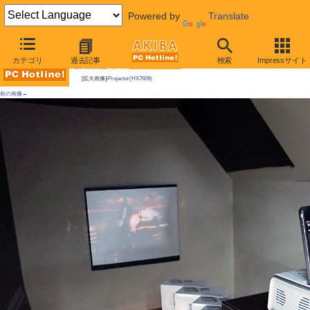
Powered by
Translate
AKIBA PC Hotline!
カテゴリ
過去記事
検索
Impressサイト
今週見つけた新製品：モバイルアクセサリー
[拡大画像]
iProjector(HX7609)
前の画像←