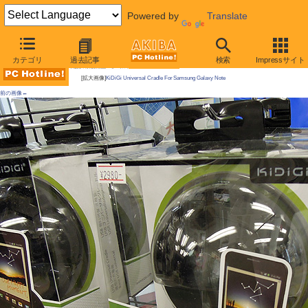
Powered by
Translate
AKIBA PC Hotline!
カテゴリ
過去記事
検索
Impressサイト
今週見つけた新製品：モバイルアクセサリー
[拡大画像]
KiDiGi Universal Cradle For Samsung Galaxy Note
前の画像←