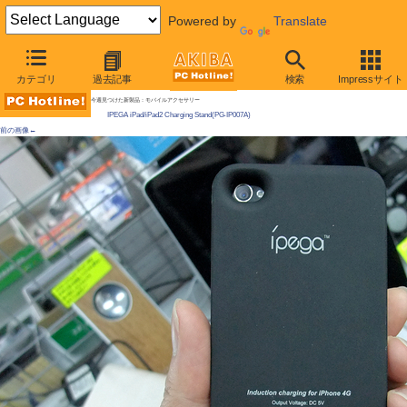
Powered by
Translate
AKIBA PC Hotline!
カテゴリ
過去記事
検索
Impressサイト
[拡大画像]
iPhoneを無接点充電できるiPad充電スタンドが発売
今週見つけた新製品：モバイルアクセサリー
IPEGA iPad/iPad2 Charging Stand(PG-IP007A)
前の画像←