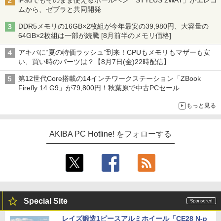
iPadでもそのまま使えるボールペン「STYLUS 2WAY」がエレコ
ムから、ゼブラと共同開発
DDR5メモリの16GB×2枚組が今年最安の39,980円、大容量の
64GB×2枚組は一部が続騰 [8月前半のメモリ価格]
アキバに“夏の特価ラッシュ”到来！CPUもメモリもマザーも安
い、買い時のパーツは？【8月7日(金)22時配信】
第12世代Core搭載の14インチワークステーション「ZBook
Firefly 14 G9」が79,800円！秋葉原で中古PCセール
もっと見る
AKIBA PC Hotline! をフォローする
Special Site
レイズ鍛造1ピースアルミホイール「CE28 N-p