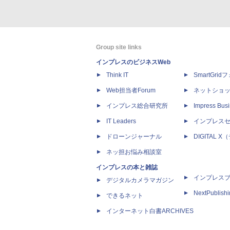
Group site links
インプレスのビジネスWeb
Think IT
SmartGri
Web担当者Forum
ネットショ
インプレス総合研究所
Impress Busi
IT Leaders
インプレス
ドローンジャーナル
DIGITAL
ネッ担お悩み相談室
インプレスの本と雑誌
インプレス
デジタルカメラマガジン
NextPublish
できるネット
インターネット白書ARCHIVES