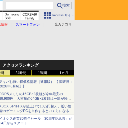
Impress サイト
全カテゴリ
原情報
スマートフォン
アクセスランキング
時間
24時間
1週間
1カ月
アキバお買い得価格情報（速報版） 【 調査日：
2026年8月6日 】
DDR5メモリの16GB×2枚組が今年最安の
39,980円、大容量の64GB×2枚組は一部が続騰
[8月前半のメモリ価格]
XBOX Series Xが値上げで10万円超え。近い性
能のゲーミングPCを自作するといくらになる？
【石田賀津男の『酒の肴にPCゲーム』】
イオシス創業30周年セール「30周年記念祭」が
14日からスタート