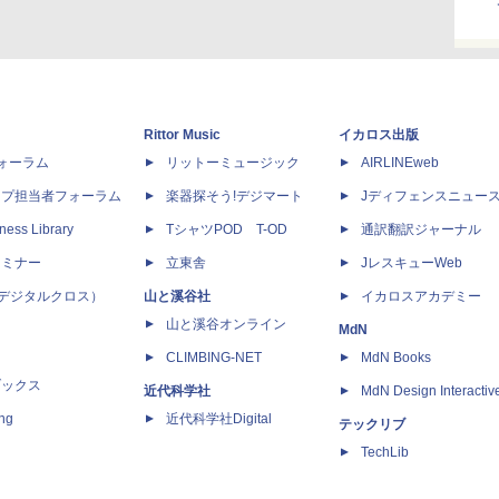
Rittor Music
イカロス出版
dフォーラム
リットーミュージック
AIRLINEweb
ップ担当者フォーラム
楽器探そう!デジマート
Jディフェンスニュー
ness Library
TシャツPOD T-OD
通訳翻訳ジャーナル
セミナー
立東舎
JレスキューWeb
 X（デジタルクロス）
山と溪谷社
イカロスアカデミー
山と溪谷オンライン
MdN
CLIMBING-NET
MdN Books
ブックス
近代科学社
MdN Design Interactiv
ing
近代科学社Digital
テックリブ
TechLib