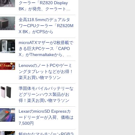
クーラー「RZ820 Display
BK」が発売、クーラートッ
プに5インチ液晶搭載
全高118.5mmのデュアルタ
ワーCPUクーラー「RZ620M
X BK」がCPSから
microATXマザーが2枚搭載で
きる巨大PCケース「CAPO
X」がThermaltakeから、カ
ラーは2色
LenovoのノートPCやゲーミ
ングタブレットなどがお得！
楽天お買い物マラソン
準固体モバイルバッテリーな
どグリーンハウス製品がお
得！楽天お買い物マラソン
LexarのmicroSD Expressカ
ードリーダーが入荷、価格は
7,500円
鮮やかなマルチゾーンRGBラ