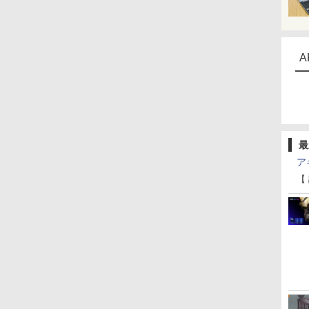
A
最
ア
【