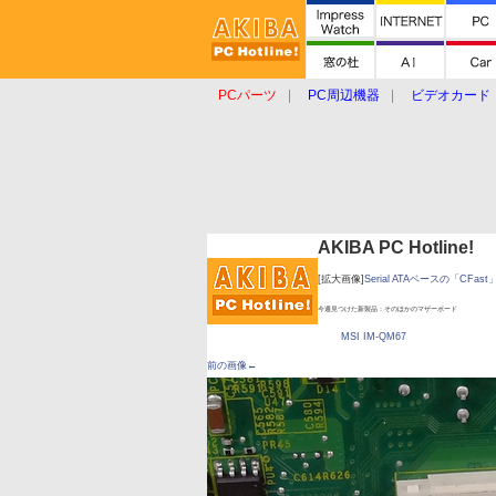
PCパーツ
PC周辺機器
ビデオカード
タブレット
おもしろグッズ
ショップ
AKIBA PC Hotline!
[拡大画像]
Serial ATAベースの「CF
今週見つけた新製品：そのほかのマザーボード
MSI IM-QM67
前の画像←