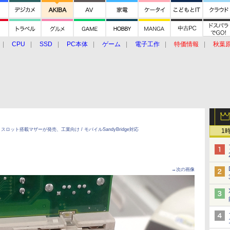
CPU
SSD
PC本体
ゲーム
電子工作
特価情報
秋葉
グルメ
イベント
価格動向
ast」スロット搭載マザーが発売、工業向け / モバイルSandyBridge対応
1
→次の画像