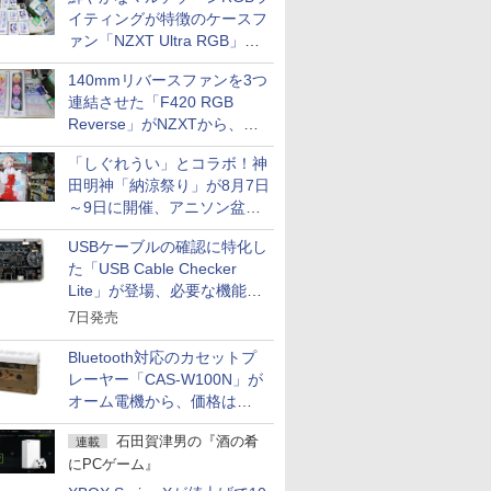
イティングが特徴のケースフ
ァン「NZXT Ultra RGB」が
発売、計8製品
140mmリバースファンを3つ
連結させた「F420 RGB
Reverse」がNZXTから、単
一フレーム採用
「しぐれうい」とコラボ！神
田明神「納涼祭り」が8月7日
～9日に開催、アニソン盆踊
りや屋台グルメなどもあり
USBケーブルの確認に特化し
た「USB Cable Checker
Lite」が登場、必要な機能を
凝縮しコンパクトに
7日発売
Bluetooth対応のカセットプ
レーヤー「CAS-W100N」が
オーム電機から、価格は
5,940円
石田賀津男の『酒の肴
連載
にPCゲーム』