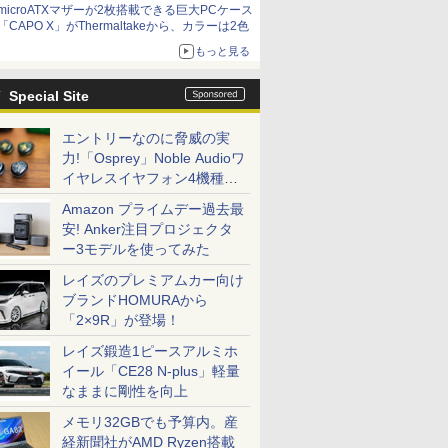
microATXマザーが2枚搭載できる巨大PCケース
「CAPO X」がThermaltakeから、カラーは2色
もっと見る
Special Site
エントリーなのに脅威の実
力!「Osprey」Noble Audioワ
イヤレスイヤフォン4機種を
一気に聴く
Amazon プライムデー過去最
安! Anker注目プロジェクタ
ー3モデルを使ってみた
レイズのプレミアムカー向け
ブランドHOMURAから
「2×9R」が登場！
レイズ鍛造1ピースアルミホ
イール「CE28 N-plus」軽量
なままに剛性を向上
メモリ32GBでも予算内。産
経新聞社がAMD Ryzen搭載