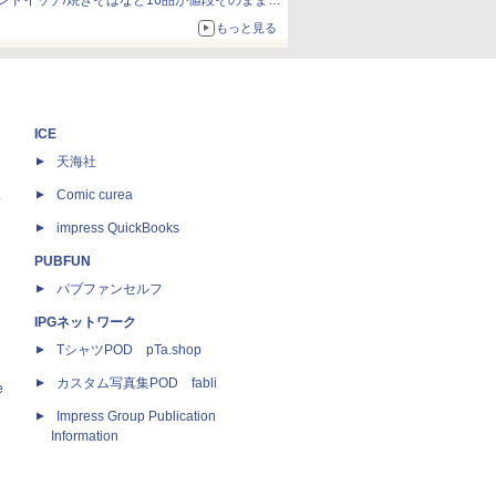
ンドイッチ/焼きそばなど16品が値段そのままで
ボリュームアップ
もっと見る
ICE
天海社
ス
Comic curea
impress QuickBooks
PUBFUN
パブファンセルフ
IPGネットワーク
TシャツPOD pTa.shop
カスタム写真集POD fabli
e
Impress Group Publication
Information