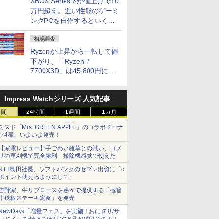
XBOX Series Xが値上げで10
万円超え。近い性能のゲーミ
ングPCを自作するといくら
になる？
相場調査
Ryzenが上昇から一転して値
下がり、「Ryzen 7
7700X3D」は45,800円に急
落し「Ryzen 7 7800X3D」
との価格逆転解消 [8月前半の
Impress Watchシリーズ 人気記事
CPU価格]
時間
24時間
1週間
1カ月
ミスド「Mrs. GREEN APPLE」のコラボドーナ
ツ4種、いよいよ発売！
【家電レビュー】手ごわい雑草との戦い、コメ
リの草刈機で完全勝利 掃除機感覚で使えた
NTT島田社長、ソフトバンクのセブン出資に「d
ポイント使えるようにして」
吉野家、牛リブロースを熱々で提供する「極旨
牛鉄板ステーキ定食」を発売
NewDays「増量フェス」を実施！おにぎり/サ