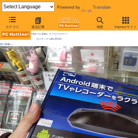
Powered by
Translate
AKIBA PC Hotline!
カテゴリ
過去記事
検索
Impressサイト
[拡大画像]
スマホをTVリモコンにするBluetooth - 赤外線変換アダプタ発売、6千円
今週見つけた新製品：モバイルアクセサリー
ロジテック LAN-IRU01
前の画像←