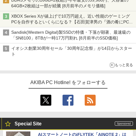
DDR5メモリの16GB×2枚組が今年最安の39,980円、大容量の
64GB×2枚組は一部が続騰 [8月前半のメモリ価格]
XBOX Series Xが値上げで10万円超え。近い性能のゲーミング
PCを自作するといくらになる？【石田賀津男の『酒の肴にPCゲ
ーム』】
Sandisk(Western Digital)製SSDの特価・下落が顕著、最速級の
「SN8100」8TBが一時17万円割れ [8月前半のSSD価格]
イオシス創業30周年セール「30周年記念祭」が14日からスター
ト
もっと見る
AKIBA PC Hotline! をフォローする
Special Site
AIスマートノートのiFLYTEK「AINOTE 2」は