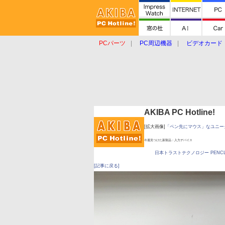
PCパーツ
PC周辺機器
ビデオカード
タブレット
おもしろグッズ
ショップ
AKIBA PC Hotline!
[拡大画像]
「ペン先にマウス」なユニー
今週見つけた新製品：入力デバイス
日本トラストテクノロジー PENCL
[記事に戻る]