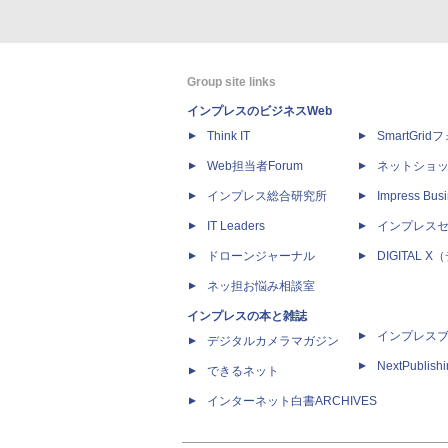
Group site links
インプレスのビジネスWeb
Think IT
SmartGri
Web担当者Forum
ネットショ
インプレス総合研究所
Impress Busi
IT Leaders
インプレス
ドローンジャーナル
DIGITAL
ネッ担お悩み相談室
インプレスの本と雑誌
インプレス
デジタルカメラマガジン
NextPublish
できるネット
インターネット白書ARCHIVES