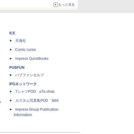
ボリュームアップ
もっと見る
ICE
天海社
ス
Comic curea
impress QuickBooks
PUBFUN
パブファンセルフ
IPGネットワーク
TシャツPOD pTa.shop
カスタム写真集POD fabli
e
Impress Group Publication
Information