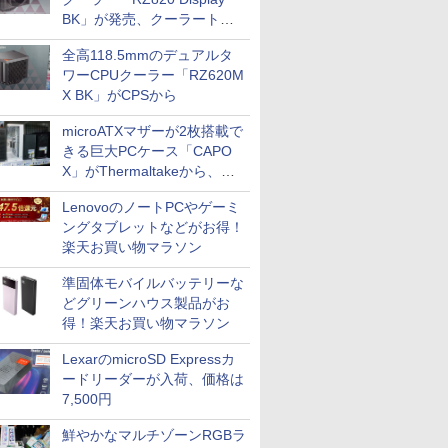
BK」が発売、クーラートッ
プに5インチ液晶搭載
全高118.5mmのデュアルタ
ワーCPUクーラー「RZ620M
X BK」がCPSから
microATXマザーが2枚搭載で
きる巨大PCケース「CAPO
X」がThermaltakeから、カ
ラーは2色
LenovoのノートPCやゲーミ
ングタブレットなどがお得！
楽天お買い物マラソン
準固体モバイルバッテリーな
どグリーンハウス製品がお
得！楽天お買い物マラソン
LexarのmicroSD Expressカ
ードリーダーが入荷、価格は
7,500円
鮮やかなマルチゾーンRGBラ