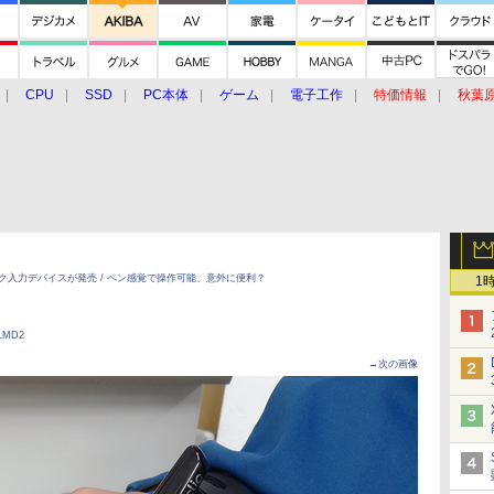
CPU
SSD
PC本体
ゲーム
電子工作
特価情報
秋葉
グルメ
イベント
価格動向
ク入力デバイスが発売 / ペン感覚で操作可能、意外に便利？
1
MD2
→次の画像