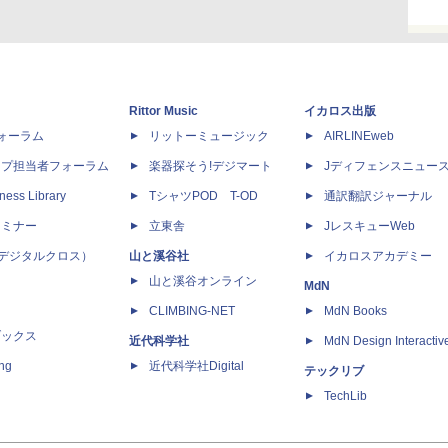
Rittor Music
イカロス出版
dフォーラム
リットーミュージック
AIRLINEweb
ップ担当者フォーラム
楽器探そう!デジマート
Jディフェンスニュー
ness Library
TシャツPOD T-OD
通訳翻訳ジャーナル
セミナー
立東舎
JレスキューWeb
 X（デジタルクロス）
山と溪谷社
イカロスアカデミー
山と溪谷オンライン
MdN
CLIMBING-NET
MdN Books
ブックス
近代科学社
MdN Design Interactiv
ing
近代科学社Digital
テックリブ
TechLib