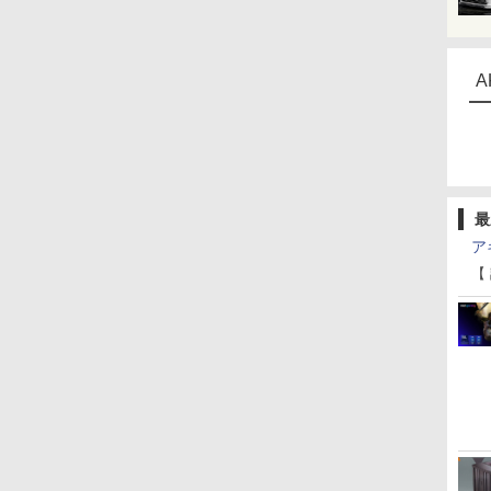
A
最
ア
【