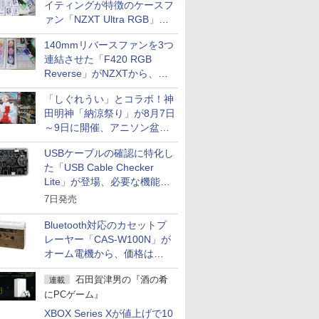
イティングが特徴のケースフ
ァン「NZXT Ultra RGB」が
発売、計8製品
140mmリバースファンを3つ
連結させた「F420 RGB
Reverse」がNZXTから、単
一フレーム採用
「しぐれうい」とコラボ！神
田明神「納涼祭り」が8月7日
～9日に開催、アニソン盆踊
りや屋台グルメなどもあり
USBケーブルの確認に特化し
た「USB Cable Checker
Lite」が登場、必要な機能を
凝縮しコンパクトに
7日発売
Bluetooth対応のカセットプ
レーヤー「CAS-W100N」が
オーム電機から、価格は
5,940円
石田賀津男の『酒の肴
連載
にPCゲーム』
XBOX Series Xが値上げで10