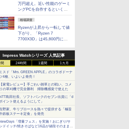
万円超え。近い性能のゲーミ
ングPCを自作するといくら
になる？
相場調査
Ryzenが上昇から一転して値
下がり、「Ryzen 7
7700X3D」は45,800円に急
落し「Ryzen 7 7800X3D」
との価格逆転解消 [8月前半の
Impress Watchシリーズ 人気記事
CPU価格]
時間
24時間
1週間
1カ月
ミスド「Mrs. GREEN APPLE」のコラボドーナ
ツ4種、いよいよ発売！
【家電レビュー】手ごわい雑草との戦い、コメ
リの草刈機で完全勝利 掃除機感覚で使えた
NTT島田社長、ソフトバンクのセブン出資に「d
ポイント使えるようにして」
吉野家、牛リブロースを熱々で提供する「極旨
牛鉄板ステーキ定食」を発売
NewDays「増量フェス」を実施！おにぎり/サ
ンドイッチ/焼きそばなど16品が値段そのままで