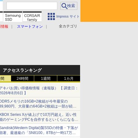
Impress サイト
全カテゴリ
原情報
スマートフォン
アクセスランキング
時間
24時間
1週間
1カ月
アキバお買い得価格情報（速報版） 【 調査日：
2026年8月6日 】
DDR5メモリの16GB×2枚組が今年最安の
39,980円、大容量の64GB×2枚組は一部が続騰
[8月前半のメモリ価格]
XBOX Series Xが値上げで10万円超え。近い性
能のゲーミングPCを自作するといくらになる？
【石田賀津男の『酒の肴にPCゲーム』】
Sandisk(Western Digital)製SSDの特価・下落が
顕著、最速級の「SN8100」8TBが一時17万円
割れ [8月前半のSSD価格]