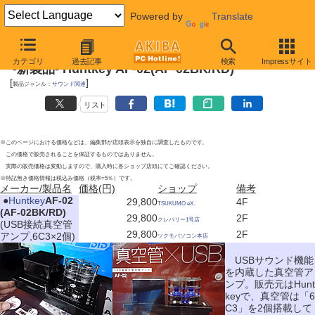
Powered by
Translate
2012年1月21日
カテゴリ
過去記事
検索
Impressサイト
-新製品- Huntkey AF-02(AF-02BK/RD)
[
]
製品ジャンル：
サウンド関連
リスト
※このページにおける価格などは、編集部が店頭表示を独自に調査したものです。
この価格で販売されることを保証するものではありません。
実際の販売価格は変動しますので、購入時に各ショップ店頭にてご確認ください。
※特記無き価格情報は税込み価格（税率=5％）です。
メーカー/製品名
価格(円)
ショップ
備考
|
●
Huntkey
AF-02
29,800
4F
TSUKUMO eX.
(AF-02BK/RD)
29,800
2F
クレバリー1号店
(USB接続真空管
29,800
2F
アンプ,6C3×2個)
ツクモパソコン本店
USBサウンド機能
を内蔵した真空管ア
ンプ。販売元はHunt
keyで、真空管は「6
C3」を2個搭載して