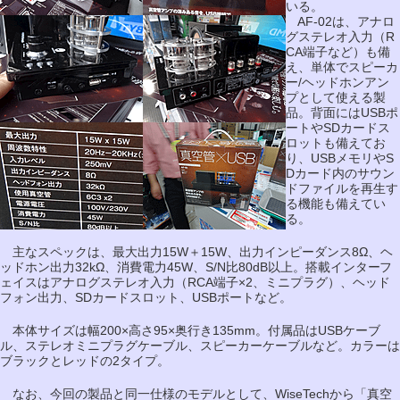
いる。
AF-02は、アナロ
グステレオ入力（R
CA端子など）も備
え、単体でスピーカ
ー/ヘッドホンアン
プとして使える製
品。背面にはUSBポ
ートやSDカードス
ロットも備えてお
り、USBメモリやS
Dカード内のサウン
ドファイルを再生す
る機能も備えてい
る。
主なスペックは、最大出力15W＋15W、出力インピーダンス8Ω、ヘ
ッドホン出力32kΩ、消費電力45W、S/N比80dB以上。搭載インターフ
ェイスはアナログステレオ入力（RCA端子×2、ミニプラグ）、ヘッド
フォン出力、SDカードスロット、USBポートなど。
本体サイズは幅200×高さ95×奥行き135mm。付属品はUSBケーブ
ル、ステレオミニプラグケーブル、スピーカーケーブルなど。カラーは
ブラックとレッドの2タイプ。
なお、今回の製品と同一仕様のモデルとして、WiseTechから「真空