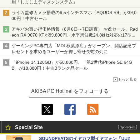
用「しましまディスクシステム」
ライカ監修カメラ搭載の6.5インチスマホ「AQUOS R9」が39,0
00円！中古セール
アキバお買い得価格情報（8月6日～7日調査） お盆セール、Rad
eon RX 9070 XTが89,800円、水平周波数24.8kHz対応の17型モ
ニターが9,801円、暑さ指数連動セール ほか
ゲーミングPC専門店「MDL秋葉原店」がオープン、開店記念プ
レゼントを求めるユーザーが押し寄せ長蛇の列に
「iPhone 14 128GB」が58,880円、「第2世代iPhone SE 64G
B」が18,880円！中古Bランク品セール
もっと見る
AKIBA PC Hotline! をフォローする
Special Site
SOUNDPEATSのイヤカフ型イヤフォン「UU2