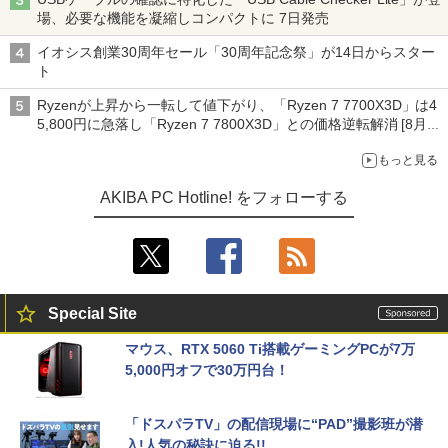
場、必要な機能を凝縮しコンパクトに 7日発売
イオシス創業30周年セール「30周年記念祭」が14日からスター
ト
Ryzenが上昇から一転して値下がり、「Ryzen 7 7700X3D」は4
5,800円に急落し「Ryzen 7 7800X3D」との価格逆転解消 [8月前
半のCPU価格]
もっと見る
AKIBA PC Hotline! をフォローする
Special Site
マウス、RTX 5060 Ti搭載ゲーミングPCが7万
5,000円オフで30万円台！
「ドスパラTV」の配信現場に“PAD”撮影班が潜
入!人気の秘訣に迫る!!