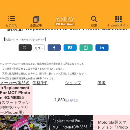
2012年1月21日
カテゴリ
過去記事
検索
Impressサイト
-新製品- Replacement For MOT Photon 4G/MB855
[
]
製品ジャンル：
モバイルアクセサリー
リスト
※このページにおける価格などは、編集部が店頭表示を独自に調査したものです。
この価格で販売されることを保証するものではありません。
実際の販売価格は変動しますので、購入時に各ショップ店頭にてご確認ください。
※特記無き価格情報は税込み価格（税率=5％）です。
メーカー/製品名
価格(円)
ショップ
備考
|
●
Replacement
For MOT Photo
n 4G/MB855
1,880
三月兎2号店
(スマートフォン
用交換バッテリ
ー,Photon用)
Motorola製スマ
ートフォン「Photo