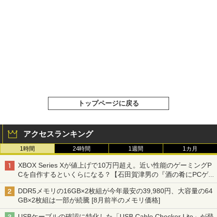
トップページに戻る
アクセスランキング
1時間
24時間
1週間
1カ月
XBOX Series Xが値上げで10万円超え。近い性能のゲーミングP
Cを自作するといくらになる？【石田賀津男の『酒の肴にPCゲ
ーム』】
DDR5メモリの16GB×2枚組が今年最安の39,980円、大容量の64
GB×2枚組は一部が続騰 [8月前半のメモリ価格]
USBケーブルの確認に特化した「USB Cable Checker Lite」が登