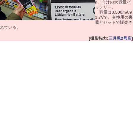
n」向けの大容量バ
ッテリー。
容量は3,500mAh/
3.7Vで、交換用の裏
蓋とセットで販売さ
れている。
[撮影協力:
三月兎2号店
]