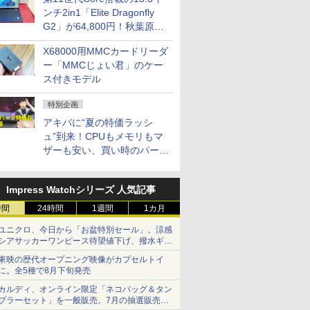
ンチ2in1「Elite Dragonfly
G2」が64,800円！秋葉原で
中古PCセール
X68000用MMCカードリーダ
ー「MMCじょい君」のケー
ス付きモデル
特別企画
アキバに“夏の特価ラッシ
ュ”到来！CPUもメモリもマ
ザーも安い、買い時のパーツ
は？【8月7日(金)22時配信】
Impress Watchシリーズ 人気記事
時間
24時間
1週間
1カ月
ユニクロ、今日から「お盆特別セール」。涼感
シアサッカーワンピース待望値下げ、撥水ギア
ショーツは1990円に
東映の歴代オープニング映像がカプセルトイ
に。全5種で8月下旬発売
カルディ、オンライン限定「ネコバッグ＆タン
ブラーセット」を一般販売。7月の抽選販売の