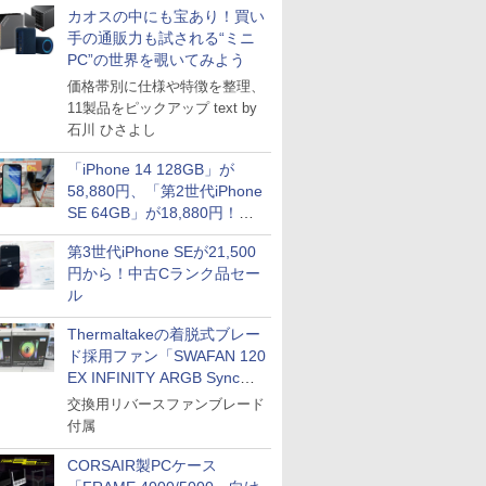
カオスの中にも宝あり！買い
手の通販力も試される“ミニ
PC”の世界を覗いてみよう
価格帯別に仕様や特徴を整理、
11製品をピックアップ text by
石川 ひさよし
「iPhone 14 128GB」が
58,880円、「第2世代iPhone
SE 64GB」が18,880円！中
古Bランク品セール
第3世代iPhone SEが21,500
円から！中古Cランク品セー
ル
Thermaltakeの着脱式ブレー
ド採用ファン「SWAFAN 120
EX INFINITY ARGB Sync」
に単品パッケージ
交換用リバースファンブレード
付属
CORSAIR製PCケース