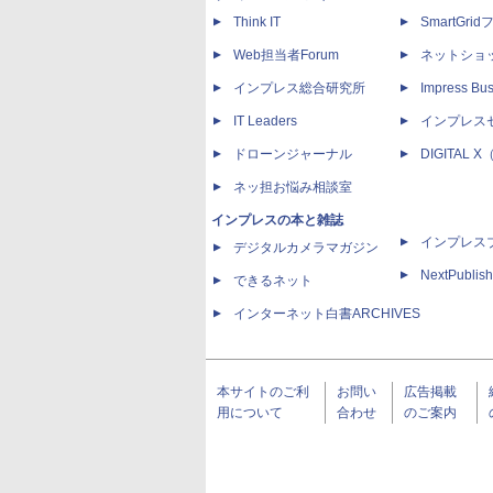
Think IT
SmartGri
Web担当者Forum
ネットショ
インプレス総合研究所
Impress Bus
IT Leaders
インプレス
ドローンジャーナル
DIGITAL
ネッ担お悩み相談室
インプレスの本と雑誌
インプレス
デジタルカメラマガジン
NextPublish
できるネット
インターネット白書ARCHIVES
本サイトのご利
お問い
広告掲載
用について
合わせ
のご案内