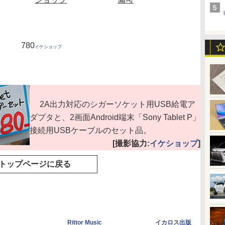
780
イケショップ
2A出力対応のシガーソケット用USB給電ア
ダプタと、2画面Android端末「Sony Tablet P」
接続用USBケーブルのセット品。
[撮影協力:
イケショップ
]
トップページに戻る
Rittor Music
イカロス出版