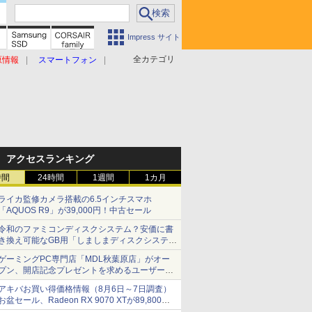
Impress サイト
全カテゴリ
原情報
スマートフォン
アクセスランキング
時間
24時間
1週間
1カ月
ライカ監修カメラ搭載の6.5インチスマホ
「AQUOS R9」が39,000円！中古セール
令和のファミコンディスクシステム？安価に書
き換え可能なGB用「しましまディスクシステ
ム」
ゲーミングPC専門店「MDL秋葉原店」がオー
プン、開店記念プレゼントを求めるユーザーが
押し寄せ長蛇の列に
アキバお買い得価格情報（8月6日～7日調査）
お盆セール、Radeon RX 9070 XTが89,800
円、水平周波数24.8kHz対応の17型モニターが