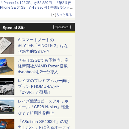
「iPhone 14 128GB」が58,880円、「第2世代
9,801円、暑さ指数連動セール ほか
iPhone SE 64GB」が18,880円！中古Bランク品
セール
もっと見る
Special Site
AIスマートノートの
iFLYTEK「AINOTE 2」はな
ぜ魅力的なのか？
メモリ32GBでも予算内。産
経新聞社がAMD Ryzen搭載
dynabookを2千台導入
レイズのプレミアムカー向け
ブランドHOMURAから
「2×9R」が登場！
レイズ鍛造1ピースアルミホ
イール「CE28 N-plus」軽量
なままに剛性を向上
「A&ultima SP4000T」の魅
力！ポケットに入るオーディ
ICE