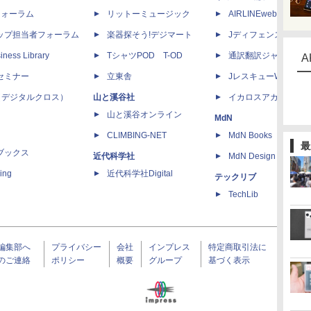
dフォーラム
リットーミュージック
AIRLINEweb
ップ担当者フォーラム
楽器探そう!デジマート
Jディフェンスニュー
iness Library
TシャツPOD T-OD
通訳翻訳ジャーナル
A
セミナー
立東舎
JレスキューWeb
 X（デジタルクロス）
山と溪谷社
イカロスアカデミー
山と溪谷オンライン
MdN
CLIMBING-NET
MdN Books
最
ブックス
近代科学社
MdN Design Interacti
ing
近代科学社Digital
テックリブ
TechLib
編集部へ
プライバシー
会社
インプレス
特定商取引法に
のご連絡
ポリシー
概要
グループ
基づく表示