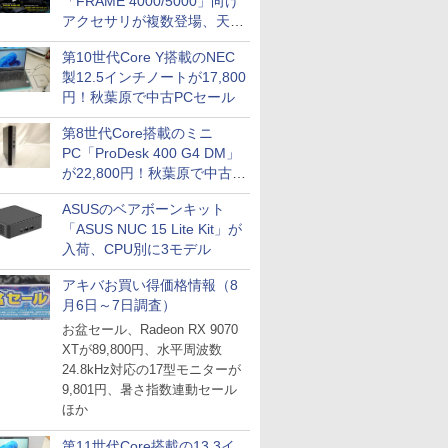
「FRAME 4000/5000」向け
アクセサリが複数登場、天然
木製パネルや背面コネクタ対
第10世代Core Y搭載のNEC
応トレイなど
製12.5インチノートが17,800
円！秋葉原で中古PCセール
第8世代Core搭載のミニ
PC「ProDesk 400 G4 DM」
が22,800円！秋葉原で中古
PCセール
ASUSのベアボーンキット
「ASUS NUC 15 Lite Kit」が
入荷、CPU別に3モデル
アキバお買い得価格情報（8
月6日～7日調査）
お盆セール、Radeon RX 9070
XTが89,800円、水平周波数
24.8kHz対応の17型モニターが
9,801円、暑さ指数連動セール
ほか
第11世代Core搭載の13.3イ