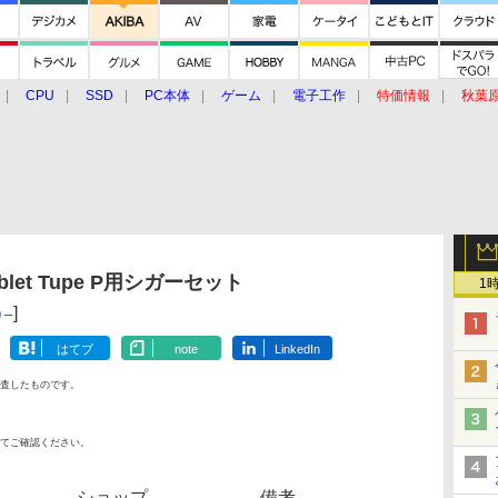
CPU
SSD
PC本体
ゲーム
電子工作
特価情報
秋葉
グルメ
イベント
価格動向
blet Tupe P用シガーセット
1
]
リー
はてブ
note
LinkedIn
査したものです。
てご確認ください。
ショップ
備考