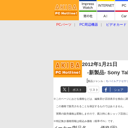
PCパーツ
PC周辺機器
ビデオカード
タブレット
おもしろグッズ
ショップ
2012年1月21日
-新製品- Sony Ta
[
製品ジャンル：
モバイルアクセサ
ポスト
リスト
シェア
※このページにおける価格などは、編集部が店頭表示を独自に調
この価格で販売されることを保証するものではありません。
実際の販売価格は変動しますので、購入時に各ショップ店頭に
※特記無き価格情報は税込み価格（税率=5％）です。
メーカー/製品名
価格(円)