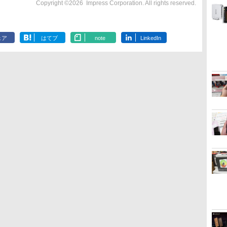
Copyright ©
2026
Impress Corporation. All rights reserved.
ェア
はてブ
note
LinkedIn