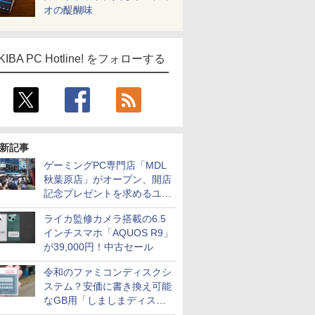
オの醍醐味
天海社
ス
Comic curea
impress QuickBooks
KIBA PC Hotline! をフォローする
PUBFUN
パブファンセルフ
IPGネットワーク
TシャツPOD pTa.shop
新記事
カスタム写真集POD fabli
ve
ゲーミングPC専門店「MDL
Impress Group Publication Informa
秋葉原店」がオープン、開店
tion
記念プレゼントを求めるユー
ザーが押し寄せ長蛇の列に
ライカ監修カメラ搭載の6.5
インチスマホ「AQUOS R9」
が39,000円！中古セール
令和のファミコンディスクシ
ステム？安価に書き換え可能
なGB用「しましまディスク
システム」