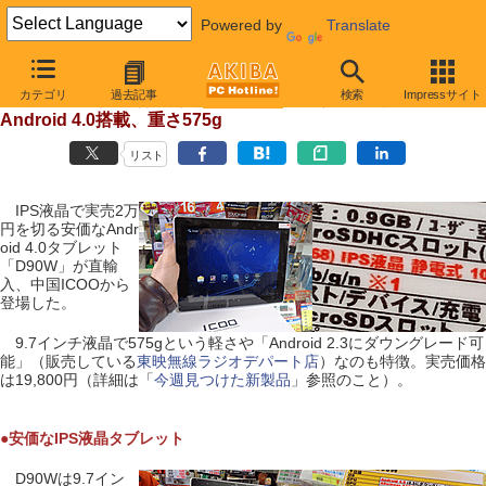
Powered by
Translate
【 2012年1月25日 】
カテゴリ
過去記事
検索
Impressサイト
IPS液晶で2万円割れの格安タブレット登場、9.7インチ
Android 4.0搭載、重さ575g
リスト
IPS液晶で実売2万
円を切る安価なAndr
oid 4.0タブレット
「D90W」が直輸
入、中国ICOOから
登場した。
9.7インチ液晶で575gという軽さや「Android 2.3にダウングレード可
能」（販売している
東映無線ラジオデパート店
）なのも特徴。実売価格
は19,800円（詳細は「
今週見つけた新製品
」参照のこと）。
●安価なIPS液晶タブレット
D90Wは9.7イン