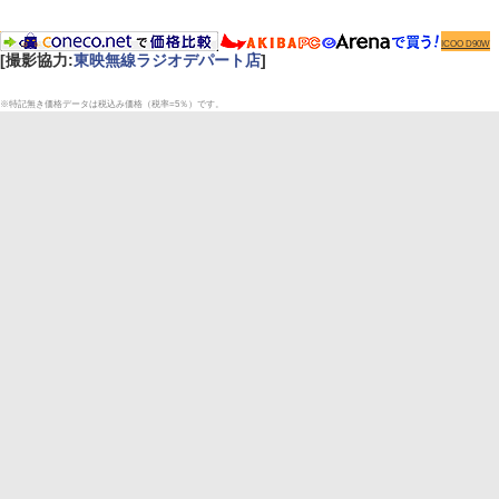
ICOO D90W
[撮影協力:
東映無線ラジオデパート店
]
※特記無き価格データは税込み価格（税率=5％）です。