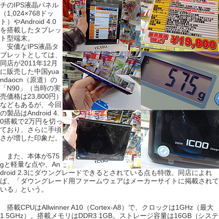
チのIPS液晶パネル
（1,024×768ドッ
ト）やAndroid 4.0
を搭載したタブレッ
ト型端末。
安価なIPS液晶タ
ブレットとしては、
同店が2011年12月
に販売した中国yua
ndaocn（原道）の
「N90」（当時の実
売価格は23,800円）
などもあるが、今回
の製品はAndroid 4.
0搭載で2万円を切っ
ており、さらに手頃
さが増した印象だ。
また、本体が575
gと軽量な点や、An
droid 2.3にダウングレードできるとされている点も特徴。同店によれ
ば、「ダウングレード用ファームウェアはメーカーサイトに掲載されて
いる」という。
搭載CPUはAllwinner A10（Cortex-A8）で、クロックは1GHz（最大
1.5GHz）。搭載メモリはDDR3 1GB。ストレージ容量は16GB（システ