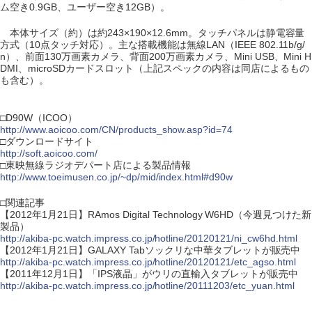
ム空き0.9GB、ユーザー空き12GB）。
本体サイズ（約）は約243×190×12.6mm。タッチパネルは静電容量
方式（10点タッチ対応）。主な搭載機能は無線LAN（IEEE 802.11b/g/
n）、前面130万画素カメラ、背面200万画素カメラ、Mini USB、Mini H
DMI、microSDカードスロット（上記スペックの内容は同店によるもの
も含む）。
□D90W（ICOO）
http://www.aoicoo.com/CN/products_show.asp?id=74
□ダウンロードサイト
http://soft.aoicoo.com/
□東映無線ラジオデパート店による製品情報
http://www.toeimusen.co.jp/~dp/mid/index.html#d90w
□関連記事
【2012年1月21日】RAmos Digital Technology W6HD（今週見つけた新
製品）
http://akiba-pc.watch.impress.co.jp/hotline/20120121/ni_cw6hd.html
【2012年1月21日】GALAXY Tabソックリな中華タブレットが販売中
http://akiba-pc.watch.impress.co.jp/hotline/20120121/etc_agso.html
【2011年12月1日】「IPS液晶」がウリの直輸入タブレットが販売中
http://akiba-pc.watch.impress.co.jp/hotline/20111203/etc_yuan.html