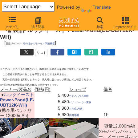
Powered by
Translate
2012年1月28日
カテゴリ
過去記事
検索
Impressサイト
-新製品- ルックイースト Power-Pond(LE-UBT12K-
WH)
[
]
製品ジャンル：
そのほかのモバイル関連機器
リスト
※このページにおける価格などは、編集部が店頭表示を独自に調査したものです。
この価格で販売されることを保証するものではありません。
実際の販売価格は変動しますので、購入時に各ショップ店頭にてご確認ください。
※特記無き価格情報は税込み価格（税率=5％）です。
メーカー/製品名
価格(円)
ショップ
備考
|
●
ルックイースト
5,480
テクノハウス東映
Power-Pond(LE-
5,480
パソコンハウス東映
UBT12K-WH)
5,980
三月兎1号店
(携帯用バッテリ
5,980
1F
ー,12000mAh)
浜田電機
容量12,000mAh
のモバイルバッテリ
ー。メーカーはルッ