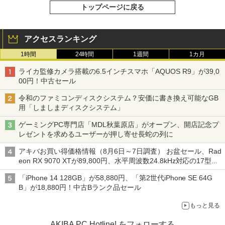
トップページに戻る
アクセスランキング
1時間
24時間
1週間
1カ月
ライカ監修カメラ搭載の6.5インチスマホ「AQUOS R9」が39,0
00円！中古セール
令和のファミコンディスクシステム？安価に書き換え可能なGB
用「しましまディスクシステム」
ゲーミングPC専門店「MDL秋葉原店」がオープン、開店記念プ
レゼントを求めるユーザーが押し寄せ長蛇の列に
アキバお買い得価格情報（8月6日～7日調査） お盆セール、Rad
eon RX 9070 XTが89,800円、水平周波数24.8kHz対応の17型モ
ニターが9,801円、暑さ指数連動セール ほか
「iPhone 14 128GB」が58,880円、「第2世代iPhone SE 64G
B」が18,880円！中古Bランク品セール
もっと見る
AKIBA PC Hotline! をフォローする