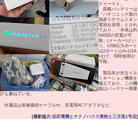
クイースト。
搭載バッテリーは
「パナソニック製の
国産リチウムイオン
電池を採用」とされ
ており、「本体は約
500回の充電が可
能」(メーカー)とい
う。USB出力ポート
は2ポート(1A×1/2A
×1)で、同時使用が
可能。
製品名が光るイル
ミネーション機能を
備えており、この機
能はバッテリー残量
計も兼ねている。
付属品は各種接続ケーブルや、充電用ACアダプタなど。
[撮影協力:
浜田電機
と
テクノハウス東映
と
三月兎1号店
]