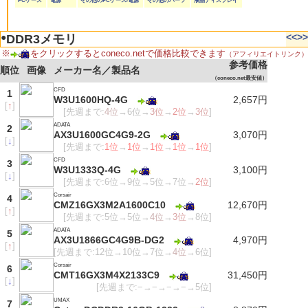
PCケース
電源
その他のPCケース/電源
その他のパーツ
液晶ディスプレイ
●
<<
>>
DDR3メモリ
※
をクリックするとconeco.netで価格比較できます
（アフィリエイトリンク）
参考価格
順位
画像
メーカー名／製品名
（coneco.net最安値）
CFD
1
W3U1600HQ-4G
2,657円
[
↑
]
[先週まで:
4位
→6位→
3位
→
2位
→
3位
]
ADATA
2
AX3U1600GC4G9-2G
3,070円
[
↓
]
[先週まで:
1位
→
1位
→
1位
→
1位
→
1位
]
CFD
3
W3U1333Q-4G
3,100円
[
↓
]
[先週まで:6位→9位→5位→7位→
2位
]
Corsair
4
CMZ16GX3M2A1600C10
12,670円
[
↑
]
[先週まで:5位→5位→
4位
→
3位
→8位]
ADATA
5
AX3U1866GC4G9B-DG2
4,970円
[
↑
]
[先週まで:12位→10位→7位→
4位
→6位]
Corsair
6
CMT16GX3M4X2133C9
31,450円
[
↓
]
[先週まで:−→−→−→−→5位]
UMAX
7