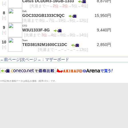
Cetus DCDDR3-16GB-1333
8,870円
[
↓
]
[先週まで:−→
2位
→
2位
→5位→
4位
]
GeIL
8
GOC332GB1333C9QC
15,950円
[
↑
]
[先週まで:8位→7位→19位→6位→12位]
CFD
9
W3U1333F-8G
9,440円
[
↑
]
[先週まで:
3位
→
4位
→8位→9位→14位]
Team
10
TED38192M1600C11DC
2,850円
[
↑
]
[先週まで:−→−→−→−→13位]
←前ページ
|
次ページ→：マザーボード
※特記無き価格データは税込み価格（税率=5％）です。