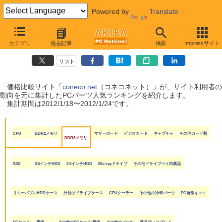
Powered by
Translate
coneco.net人気ランキング（PCパーツ編）
カテゴリ
過去記事
検索
Impressサイト
（2012/1/18〜2012/1/24）
リスト
価格比較サイト「
coneco.net
（コネコネット）」が、サイト利用者の
動向を元に集計したPCパーツ人気ランキングを紹介します。
集計期間は2012/1/18〜2012/1/24です。
CPU
DDR2メモリ
マザーボード
ビデオカード
キャプチャ
その他カード類
DDR3メモリ
SSD
3.5インチHDD
2.5インチHDD
Blu-rayドライブ
その他ドライブベイ内蔵品
リムーバブルHDDケース
外付けドライブケース
CPUクーラー
その他の冷却パーツ
PC自作キット