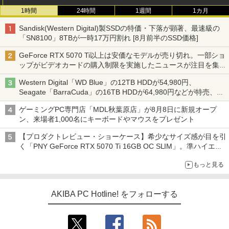
1時間
24時間
1週間
1カ月
Sandisk(Western Digital)製SSDの特価・下落が顕著、最速級の
「SN8100」8TBが一時17万円割れ [8月前半のSSD価格]
GeForce RTX 5070 Ti以上は安価なモデルが売り切れ。一部ショ
ップがビデオカードの購入制限を実施したニュースが注目を集め
る AKIBA PC Hotline! 先週のアクセスランキング 26年7月27日～
Western Digital「WD Blue」の12TB HDDが54,980円、
26年8月3日
Seagate「BarraCuda」の16TB HDDが64,980円などが特売、
NAS・ビジネス向けは上昇傾向 [8月前半のHDD価格]
ゲーミングPC専門店「MDL秋葉原店」が8月8日に新規オープ
ン、来場者1,000名にキーボードやマウスをプレゼント
【プロダクトレビュー・ショーケース】希少なサイズ感が目を引
く「PNY GeForce RTX 5070 Ti 16GB OC SLIM」。準ハイエン
ドでも2スロット厚で長さ30cm切り！スリムボディでもパフォ
もっと見る
ーマンスと冷却は万全 text by 内田 泰仁
AKIBA PC Hotline! をフォローする