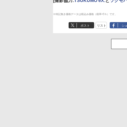
[撮影協力:
TSUKUMO eX.
と
ツクモパ
※特記無き価格データは税込み価格（税率=5％）です。
ポスト
リスト
シ