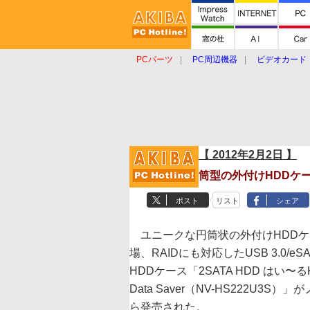
PCパーツ
PC周辺機器
ビデオカード
タブレット
おもしろグッズ
ショップ
【 2012年2月2日 】
筒型の外付けHDDケ
ポスト
リスト
シェア
ユニークな円筒状の外付けHDDケ
場、RAIDにも対応したUSB 3.0/eS
HDDケース「2SATA HDD はい〜るKI
Data Saver（NV-HS222U3S）
ら発売された。