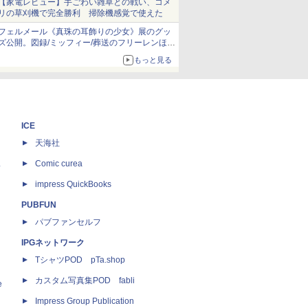
【家電レビュー】手ごわい雑草との戦い、コメ
リの草刈機で完全勝利 掃除機感覚で使えた
フェルメール《真珠の耳飾りの少女》展のグッ
ズ公開。図録/ミッフィー/葬送のフリーレンほ
か、注目ブランドコラボが実現
もっと見る
ICE
天海社
ス
Comic curea
impress QuickBooks
PUBFUN
パブファンセルフ
IPGネットワーク
TシャツPOD pTa.shop
カスタム写真集POD fabli
e
Impress Group Publication