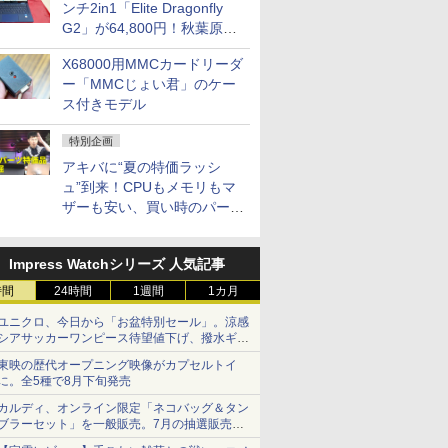
ンチ2in1「Elite Dragonfly
G2」が64,800円！秋葉原で
中古PCセール
X68000用MMCカードリーダ
ー「MMCじょい君」のケー
ス付きモデル
特別企画
アキバに“夏の特価ラッシ
ュ”到来！CPUもメモリもマ
ザーも安い、買い時のパーツ
は？【8月7日(金)22時配信】
Impress Watchシリーズ 人気記事
時間
24時間
1週間
1カ月
ユニクロ、今日から「お盆特別セール」。涼感
シアサッカーワンピース待望値下げ、撥水ギア
ショーツは1990円に
東映の歴代オープニング映像がカプセルトイ
に。全5種で8月下旬発売
カルディ、オンライン限定「ネコバッグ＆タン
ブラーセット」を一般販売。7月の抽選販売の
当選無効分