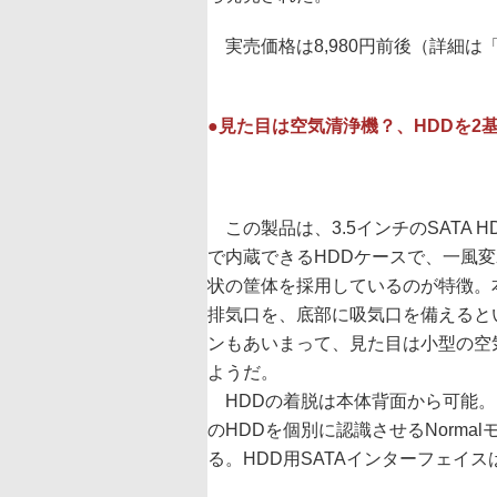
実売価格は8,980円前後（詳細は
●見た目は空気清浄機？、HDDを2
この製品は、3.5インチのSATA H
で内蔵できるHDDケースで、一風
状の筐体を採用しているのが特徴。
排気口を、底部に吸気口を備えると
ンもあいまって、見た目は小型の空
ようだ。
HDDの着脱は本体背面から可能。H
のHDDを個別に認識させるNormal
る。HDD用SATAインターフェイス