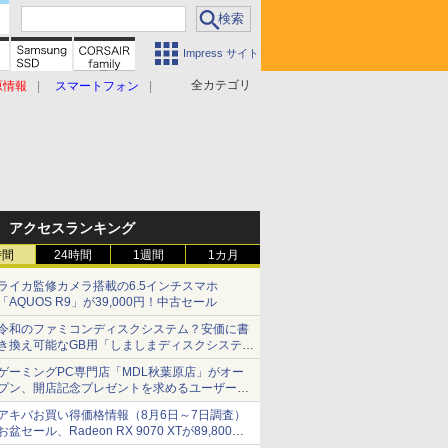
Impress サイト
全カテゴリ
原情報
スマートフォン
アクセスランキング
時間
24時間
1週間
1カ月
ライカ監修カメラ搭載の6.5インチスマホ
「AQUOS R9」が39,000円！中古セール
令和のファミコンディスクシステム？安価に書
き換え可能なGB用「しましまディスクシステ
ム」
ゲーミングPC専門店「MDL秋葉原店」がオー
プン、開店記念プレゼントを求めるユーザーが
押し寄せ長蛇の列に
アキバお買い得価格情報（8月6日～7日調査）
お盆セール、Radeon RX 9070 XTが89,800
円、水平周波数24.8kHz対応の17型モニターが