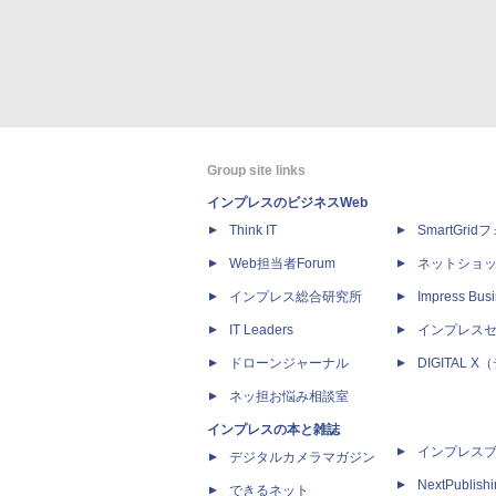
Group site links
インプレスのビジネスWeb
Think IT
SmartGri
Web担当者Forum
ネットショ
インプレス総合研究所
Impress Busi
IT Leaders
インプレス
ドローンジャーナル
DIGITAL
ネッ担お悩み相談室
インプレスの本と雑誌
インプレス
デジタルカメラマガジン
NextPublish
できるネット