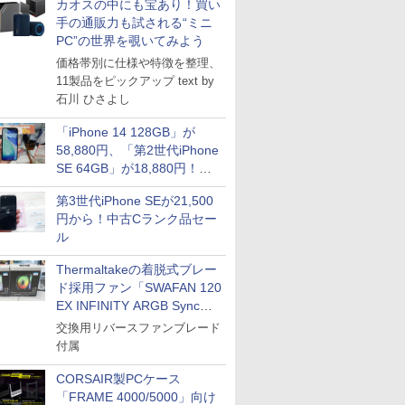
カオスの中にも宝あり！買い
手の通販力も試される“ミニ
PC”の世界を覗いてみよう
価格帯別に仕様や特徴を整理、
11製品をピックアップ text by
石川 ひさよし
「iPhone 14 128GB」が
58,880円、「第2世代iPhone
SE 64GB」が18,880円！中
古Bランク品セール
第3世代iPhone SEが21,500
円から！中古Cランク品セー
ル
Thermaltakeの着脱式ブレー
ド採用ファン「SWAFAN 120
EX INFINITY ARGB Sync」
に単品パッケージ
交換用リバースファンブレード
付属
CORSAIR製PCケース
「FRAME 4000/5000」向け