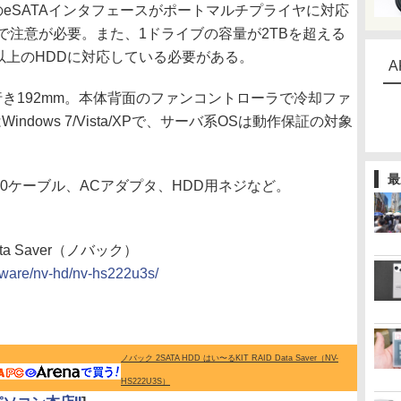
のeSATAインタフェースがポートマルチプライヤに対応
で注意が必要。また、1ドライブの容量が2TBを超える
B以上のHDDに対応している必要がある。
A
奥行き192mm。本体背面のファンコントローラで冷却ファ
dows 7/Vista/XPで、サーバ系OSは動作保証の対象
最
3.0ケーブル、ACアダプタ、HDD用ネジなど。
ata Saver（ノバック）
dware/nv-hd/nv-hs222u3s/
ノバック 2SATA HDD はい〜るKIT RAID Data Saver（NV-
HS222U3S）