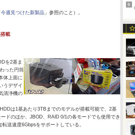
「
今週見つけた新製品
」参照のこと）。
基搭載
DDを2基ま
変わった円筒
本体上面に
いうデザイ
気清浄機の
DDは1基あたり3TBまでのモデルが搭載可能で、2基
モードのほか、JBOD、RAID 0/1の各モードでも使用でき
は転送速度6Gbpsをサポートしている。