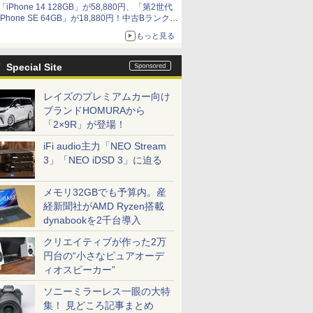
「iPhone 14 128GB」が58,880円、「第2世代
9,801円、暑さ指数連動セール ほか
iPhone SE 64GB」が18,880円！中古Bランク品
セール
もっと見る
Special Site
レイズのプレミアムカー向け
ブランドHOMURAから
「2×9R」が登場！
iFi audio主力「NEO Stream
3」「NEO iDSD 3」に迫る
メモリ32GBでも予算内。産
経新聞社がAMD Ryzen搭載
dynabookを2千台導入
クリエイティブが作った2万
円台の“小さなピュアオーデ
ィオスピーカー”
ソニーミラーレス一眼の大特
集！ 見どころ記事まとめ