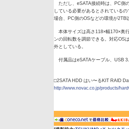
ただし、eSATA接続時は、PC側
している必要があるとされているの
場合、PC側のOSなどの環境が2T
本体サイズは高さ118×幅170×
ンの回転数を調節できる。対応OSはWin
外としている。
付属品はeSATAケーブル、USB 
□2SATA HDD はい〜るKIT RAID D
http://www.novac.co.jp/products/har