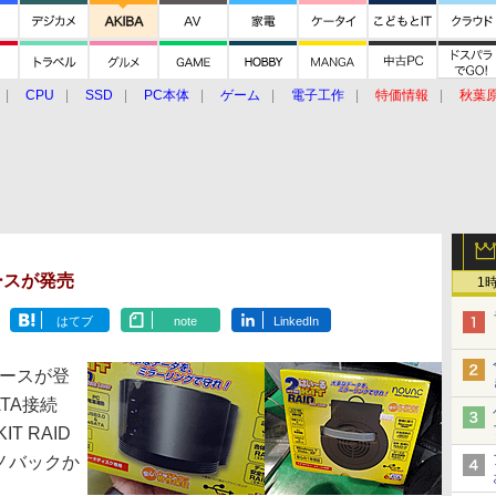
CPU
SSD
PC本体
ゲーム
電子工作
特価情報
秋葉
グルメ
イベント
価格動向
ースが発売
1
はてブ
note
LinkedIn
ースが登
ATA接続
T RAID
」がノバックか