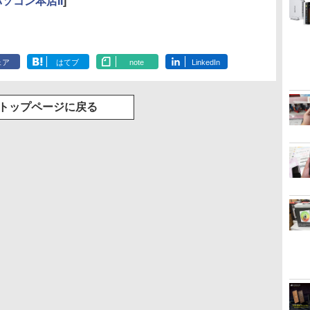
ソコン本店II
]
ェア
はてブ
note
LinkedIn
トップページに戻る