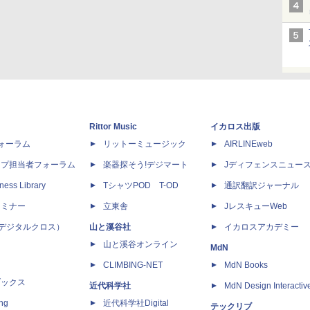
Rittor Music
イカロス出版
dフォーラム
リットーミュージック
AIRLINEweb
ップ担当者フォーラム
楽器探そう!デジマート
Jディフェンスニュー
ness Library
TシャツPOD T-OD
通訳翻訳ジャーナル
セミナー
立東舎
JレスキューWeb
 X（デジタルクロス）
山と溪谷社
イカロスアカデミー
山と溪谷オンライン
MdN
CLIMBING-NET
MdN Books
ブックス
近代科学社
MdN Design Interactiv
ing
近代科学社Digital
テックリブ