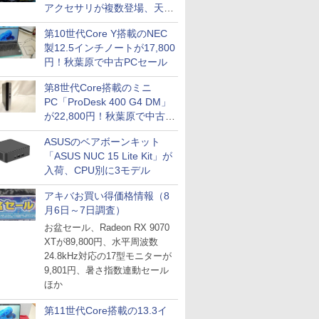
アクセサリが複数登場、天然
木製パネルや背面コネクタ対
第10世代Core Y搭載のNEC
応トレイなど
製12.5インチノートが17,800
円！秋葉原で中古PCセール
第8世代Core搭載のミニ
PC「ProDesk 400 G4 DM」
が22,800円！秋葉原で中古
PCセール
ASUSのベアボーンキット
「ASUS NUC 15 Lite Kit」が
入荷、CPU別に3モデル
アキバお買い得価格情報（8
月6日～7日調査）
お盆セール、Radeon RX 9070
XTが89,800円、水平周波数
24.8kHz対応の17型モニターが
9,801円、暑さ指数連動セール
ほか
第11世代Core搭載の13.3イ