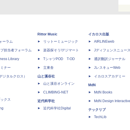
Rittor Music
イカロス出版
dフォーラム
リットーミュージック
AIRLINEweb
ップ担当者フォーラム
楽器探そう!デジマート
Jディフェンスニュー
ness Library
TシャツPOD T-OD
通訳翻訳ジャーナル
セミナー
立東舎
JレスキューWeb
 X（デジタルクロス）
山と溪谷社
イカロスアカデミー
山と溪谷オンライン
MdN
CLIMBING-NET
MdN Books
ブックス
近代科学社
MdN Design Interactiv
ing
近代科学社Digital
テックリブ
TechLib