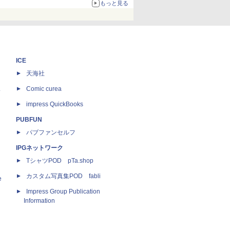
67%オフで990円
もっと見る
ICE
天海社
ス
Comic curea
impress QuickBooks
PUBFUN
パブファンセルフ
IPGネットワーク
TシャツPOD pTa.shop
カスタム写真集POD fabli
e
Impress Group Publication
Information