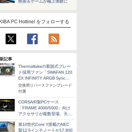
映画＆ゲームが極上体験に
KIBA PC Hotline! をフォローする
新記事
Thermaltakeの着脱式ブレー
ド採用ファン「SWAFAN 120
EX INFINITY ARGB Sync」
に単品パッケージ
交換用リバースファンブレード
付属
CORSAIR製PCケース
「FRAME 4000/5000」向け
アクセサリが複数登場、天然
木製パネルや背面コネクタ対
第10世代Core Y搭載のNEC
応トレイなど
製12.5インチノートが17,800