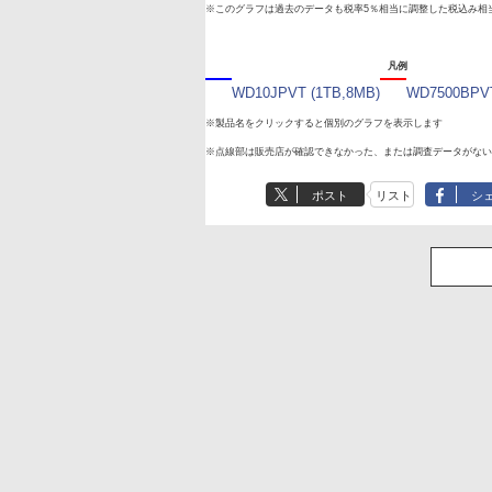
※このグラフは過去のデータも税率5％相当に調整した税込み相
凡例
WD10JPVT (1TB,8MB)
WD7500BPVT
※製品名をクリックすると個別のグラフを表示します
※点線部は販売店が確認できなかった、または調査データがない
ポスト
リスト
シ