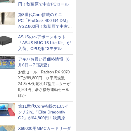
円！秋葉原で中古PCセール
第8世代Core搭載のミニ
PC「ProDesk 400 G4 DM」
が22,800円！秋葉原で中古
PCセール
ASUSのベアボーンキット
「ASUS NUC 15 Lite Kit」が
入荷、CPU別に3モデル
アキバお買い得価格情報（8
月6日～7日調査）
お盆セール、Radeon RX 9070
XTが89,800円、水平周波数
24.8kHz対応の17型モニターが
9,801円、暑さ指数連動セール
ほか
第11世代Core搭載の13.3イ
ンチ2in1「Elite Dragonfly
G2」が64,800円！秋葉原で
中古PCセール
X68000用MMCカードリーダ