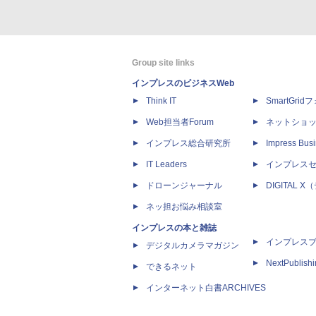
Group site links
インプレスのビジネスWeb
Think IT
SmartGri
Web担当者Forum
ネットショ
インプレス総合研究所
Impress Busi
IT Leaders
インプレス
ドローンジャーナル
DIGITAL
ネッ担お悩み相談室
インプレスの本と雑誌
インプレス
デジタルカメラマガジン
NextPublish
できるネット
インターネット白書ARCHIVES