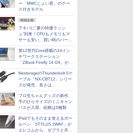
ー「MMCじょい君」のケー
ス付きモデル
特別企画
アキバに“夏の特価ラッシ
ュ”到来！CPUもメモリもマ
ザーも安い、買い時のパーツ
は？【8月7日(金)22時配信】
第12世代Core搭載の14イン
チワークステーション
「ZBook Firefly 14 G9」が
79,800円！秋葉原で中古PC
NextorageのThunderbolt 5ケ
セール
ーブル「NX-CBT12」シリー
ズが発売、長さは
30cm/50cm/1mの3種類
プロ生ちゃんグッズの新作、
手のひらサイズのミニキャン
バスが入荷。絵柄は5種類
iPadでもそのまま使えるボー
ルペン「STYLUS 2WAY」が
エレコムから、ゼブラと共同