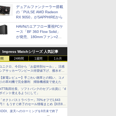
開発
デュアルファンクーラー搭載
の「PULSE AMD Radeon
RX 9050」がSAPPHIREから
HAVNのエアフロー重視PCケ
ース「BF 360 Flow Solid」
が発売、180mmファン×2搭
載
Impress Watchシリーズ 人気記事
時間
24時間
1週間
1カ月
ユニクロ、今日から「お盆特別セール」。涼感
シアサッカーワンピース待望値下げ、撥水ギア
ショーツは1990円に
【家電レビュー】手ごわい雑草との戦い、コメ
リの草刈機で完全勝利 掃除機感覚で使えた
NTT島田社長、ソフトバンクのセブン出資に「d
ポイント使えるようにして」
「オクトパストラベラー」70%オフで1,643
円！ もうすぐ終了のセール情報まとめ【8月8日
更新】
KDDI、楽天へのローミングを9月末で終了
ニンテンドーeショップでは「大神 絶景版」が