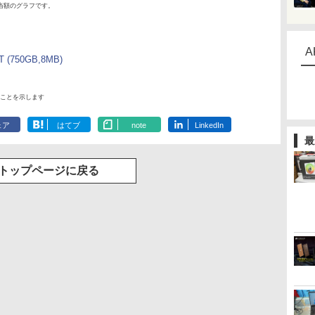
当額のグラフです。
A
 (750GB,8MB)
ことを示します
ェア
はてブ
note
LinkedIn
最
トップページに戻る