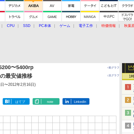
CPU
SSD
PC本体
ゲーム
電子工作
特価情報
秋葉
グルメ
イベント
価格動向
(5200〜5400rp
↑前グラフ
ンチ)の最安値推移
↓次グラフ
1
4日〜2012年2月16日)
はてブ
note
LinkedIn