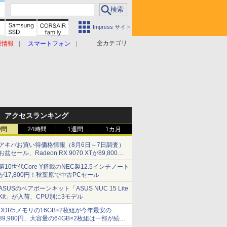
Impress サイト
全カテゴリ
原情報
スマートフォン
アクセスランキング
時間
24時間
1週間
1カ月
アキバお買い得価格情報（8月6日～7日調査）
お盆セール、Radeon RX 9070 XTが89,800
円、水平周波数24.8kHz対応の17型モニターが
第10世代Core Y搭載のNEC製12.5インチノート
9,801円、暑さ指数連動セール ほか
が17,800円！秋葉原で中古PCセール
ASUSのベアボーンキット「ASUS NUC 15 Lite
Kit」が入荷、CPU別に3モデル
DDR5メモリの16GB×2枚組が今年最安の
39,980円、大容量の64GB×2枚組は一部が続騰
[8月前半のメモリ価格]