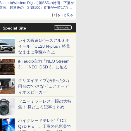
Sandisk(Western Digital)製SSDの特価・下落が
顕著、最速級の「SN8100」8TBが一時17万円
割れ [8月前半のSSD価格]
もっと見る
Special Site
レイズ鍛造1ピースアルミホ
イール「CE28 N-plus」軽量
なままに剛性を向上
iFi audio主力「NEO Stream
3」「NEO iDSD 3」に迫る
クリエイティブが作った2万
円台の“小さなピュアオーデ
ィオスピーカー”
ソニーミラーレス一眼の大特
集！ 見どころ記事まとめ
ハイグレードテレビ「TCL
Q7D Pro」。圧巻の色彩美で