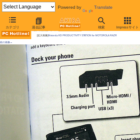
Powered by
Translate
AKIBA PC Hotline!
カテゴリ
過去記事
検索
Impressサイト
今週見つけた新製品：モバイルアクセサリー
[拡大画像]
Motorola HD PRODUCTIVITY STATION for MOTOROLA RAZR
前の画像←