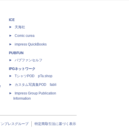
ICE
天海社
ス
Comic curea
impress QuickBooks
PUBFUN
パブファンセルフ
IPGネットワーク
TシャツPOD pTa.shop
カスタム写真集POD fabli
e
Impress Group Publication
Information
インプレスグループ
特定商取引法に基づく表示