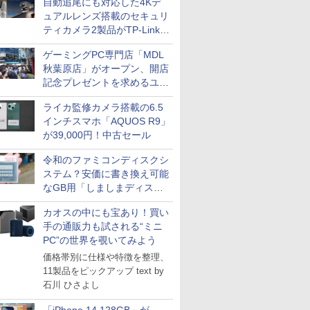
自動追尾にも対応した4Kデ
ュアルレンズ搭載のセキュリ
ティカメラ2製品がTP-Linkか
ら
ゲーミングPC専門店「MDL
秋葉原店」がオープン、開店
記念プレゼントを求めるユー
ザーが押し寄せ長蛇の列に
ライカ監修カメラ搭載の6.5
インチスマホ「AQUOS R9」
が39,000円！中古セール
令和のファミコンディスクシ
ステム？安価に書き換え可能
なGB用「しましまディスク
システム」
カオスの中にも宝あり！買い
手の通販力も試される“ミニ
PC”の世界を覗いてみよう
価格帯別に仕様や特徴を整理、
11製品をピックアップ text by
石川 ひさよし