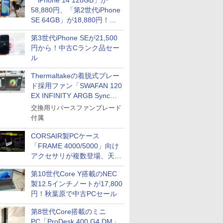
「iPhone 14 128GB」が
58,880円、「第2世代iPhone
SE 64GB」が18,880円！中
古Bランク品セール
第3世代iPhone SEが21,500
円から！中古Cランク品セー
ル
Thermaltakeの着脱式ブレー
ド採用ファン「SWAFAN 120
EX INFINITY ARGB Sync」
に単品パッケージ
交換用リバースファンブレード
付属
CORSAIR製PCケース
「FRAME 4000/5000」向け
アクセサリが複数登場、天然
木製パネルや背面コネクタ対
第10世代Core Y搭載のNEC
応トレイなど
製12.5インチノートが17,800
円！秋葉原で中古PCセール
第8世代Core搭載のミニ
PC「ProDesk 400 G4 DM」