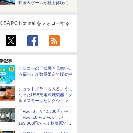
映画＆ゲームが極上体験に
KIBA PC Hotline! をフォローする
新記事
サンコーの「残暑お見舞い5
点福箱」が数量限定で販売中
ショットグラスも入るように
なったUSB充電式燻製器「グ
ルメスモークセレクション
2」がサンコーから
「Pixel 8」が42,300円から、
「Pixel 10 Pro Fold」が
169,800円から！秋葉原で中
古のPixelシリーズがお買い得