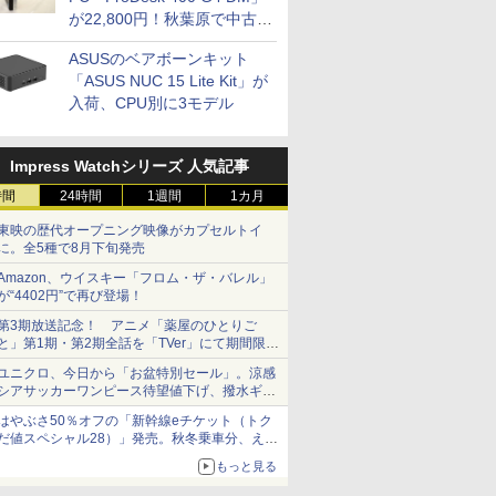
が22,800円！秋葉原で中古
PCセール
ASUSのベアボーンキット
「ASUS NUC 15 Lite Kit」が
入荷、CPU別に3モデル
Impress Watchシリーズ 人気記事
時間
24時間
1週間
1カ月
東映の歴代オープニング映像がカプセルトイ
に。全5種で8月下旬発売
Amazon、ウイスキー「フロム・ザ・バレル」
が“4402円”で再び登場！
第3期放送記念！ アニメ「薬屋のひとりご
と」第1期・第2期全話を「TVer」にて期間限定
で順次無料配信開始
ユニクロ、今日から「お盆特別セール」。涼感
シアサッカーワンピース待望値下げ、撥水ギア
ショーツは1990円に
はやぶさ50％オフの「新幹線eチケット（トク
だ値スペシャル28）」発売。秋冬乗車分、えき
ねっと限定
もっと見る