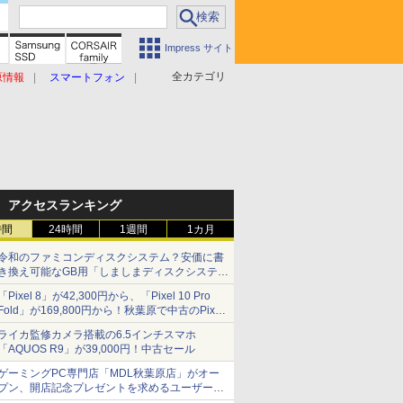
Impress サイト
全カテゴリ
原情報
スマートフォン
アクセスランキング
時間
24時間
1週間
1カ月
令和のファミコンディスクシステム？安価に書
き換え可能なGB用「しましまディスクシステ
ム」
「Pixel 8」が42,300円から、「Pixel 10 Pro
Fold」が169,800円から！秋葉原で中古のPixel
シリーズがお買い得
ライカ監修カメラ搭載の6.5インチスマホ
「AQUOS R9」が39,000円！中古セール
ゲーミングPC専門店「MDL秋葉原店」がオー
プン、開店記念プレゼントを求めるユーザーが
押し寄せ長蛇の列に