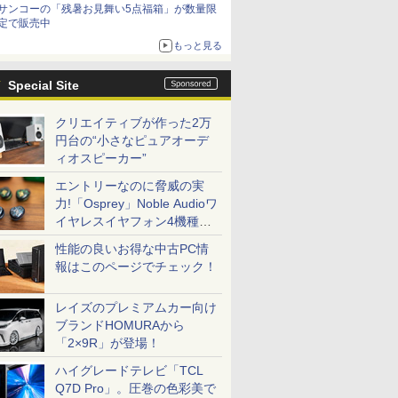
サンコーの「残暑お見舞い5点福箱」が数量限
定で販売中
もっと見る
Special Site
クリエイティブが作った2万
円台の“小さなピュアオーデ
ィオスピーカー”
エントリーなのに脅威の実
力!「Osprey」Noble Audioワ
イヤレスイヤフォン4機種を
一気に聴く
性能の良いお得な中古PC情
報はこのページでチェック！
レイズのプレミアムカー向け
ブランドHOMURAから
「2×9R」が登場！
ハイグレードテレビ「TCL
Q7D Pro」。圧巻の色彩美で