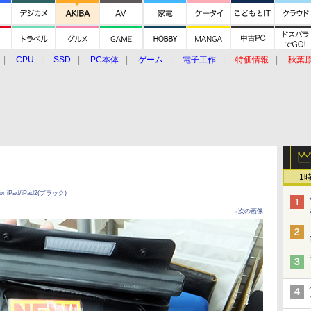
CPU
SSD
PC本体
ゲーム
電子工作
特価情報
秋葉
グルメ
イベント
価格動向
1
r iPad/iPad2(ブラック)
→次の画像