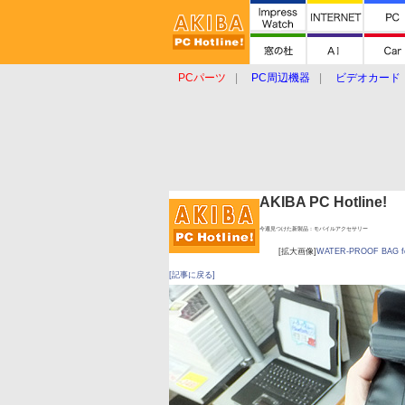
PCパーツ
PC周辺機器
ビデオカード
タブレット
おもしろグッズ
ショップ
AKIBA PC Hotline!
今週見つけた新製品：モバイルアクセサリー
[拡大画像]
WATER-PROOF BAG fo
[記事に戻る]