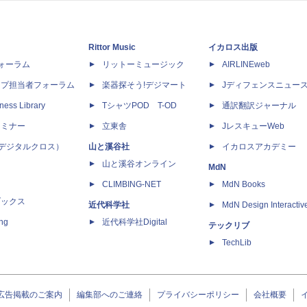
Rittor Music
イカロス出版
dフォーラム
リットーミュージック
AIRLINEweb
ップ担当者フォーラム
楽器探そう!デジマート
Jディフェンスニュー
ness Library
TシャツPOD T-OD
通訳翻訳ジャーナル
セミナー
立東舎
JレスキューWeb
 X（デジタルクロス）
山と溪谷社
イカロスアカデミー
山と溪谷オンライン
MdN
CLIMBING-NET
MdN Books
ブックス
近代科学社
MdN Design Interactiv
ing
近代科学社Digital
テックリブ
TechLib
広告掲載のご案内
編集部へのご連絡
プライバシーポリシー
会社概要