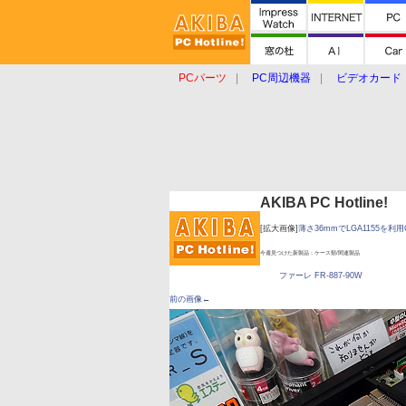
PCパーツ
PC周辺機器
ビデオカード
タブレット
おもしろグッズ
ショップ
AKIBA PC Hotline!
[拡大画像]
薄さ36mmでLGA1155を利用
今週見つけた新製品：ケース類/関連製品
ファーレ FR-887-90W
前の画像←