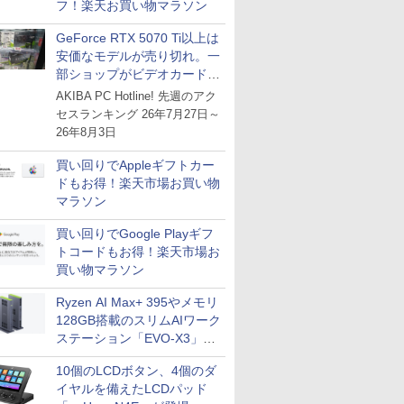
フ！楽天お買い物マラソン
GeForce RTX 5070 Ti以上は
安価なモデルが売り切れ。一
部ショップがビデオカードの
購入制限を実施したニュース
AKIBA PC Hotline! 先週のアク
が注目を集める
セスランキング 26年7月27日～
26年8月3日
買い回りでAppleギフトカー
ドもお得！楽天市場お買い物
マラソン
買い回りでGoogle Playギフ
トコードもお得！楽天市場お
買い物マラソン
Ryzen AI Max+ 395やメモリ
128GB搭載のスリムAIワーク
ステーション「EVO-X3」が
GMKtecから
10個のLCDボタン、4個のダ
イヤルを備えたLCDパッド