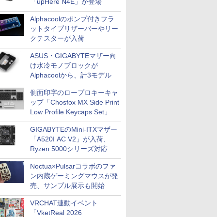
「upHere N4E」が登場
Alphacoolのポンプ付きフラ
ットタイプリザーバーやリー
クテスターが入荷
ASUS・GIGABYTEマザー向
け水冷モノブロックが
Alphacoolから、計3モデル
側面印字のロープロキーキャ
ップ「Chosfox MX Side Print
Low Profile Keycaps Set」
GIGABYTEのMini-ITXマザー
「A520I AC V2」が入荷、
Ryzen 5000シリーズ対応
Noctua×Pulsarコラボのファ
ン内蔵ゲーミングマウスが発
売、サンプル展示も開始
VRCHAT連動イベント
「VketReal 2026