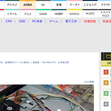
CPU
SSD
PC本体
ゲーム
電子工作
特価情報
秋葉
グルメ
イベント
価格動向
OK、超薄型PCケースが発売に / 新規格「Thin Mini-ITX」を本格活用
1
→次の画像