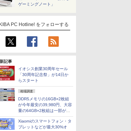
ゲーミングノート」
KIBA PC Hotline! をフォローする
新記事
イオシス創業30周年セール
「30周年記念祭」が14日か
らスタート
相場調査
DDR5メモリの16GB×2枚組
が今年最安の39,980円、大容
量の64GB×2枚組は一部が続
騰 [8月前半のメモリ価格]
Xiaomiのスマートフォン・タ
ブレットなどが最大30%オ