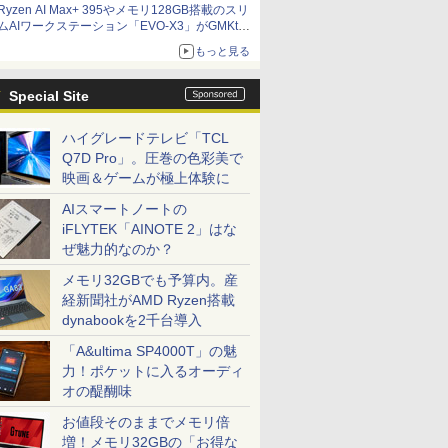
Ryzen AI Max+ 395やメモリ128GB搭載のスリ
ット厚で長さ30cm切り！スリムボディでもパフ
ムAIワークステーション「EVO-X3」がGMKtec
ォーマンスと冷却は万全 text by 内田 泰仁
から
もっと見る
Special Site
ハイグレードテレビ「TCL
Q7D Pro」。圧巻の色彩美で
映画＆ゲームが極上体験に
AIスマートノートの
iFLYTEK「AINOTE 2」はな
ぜ魅力的なのか？
メモリ32GBでも予算内。産
経新聞社がAMD Ryzen搭載
dynabookを2千台導入
「A&ultima SP4000T」の魅
力！ポケットに入るオーディ
オの醍醐味
お値段そのままでメモリ倍
増！メモリ32GBの「お得な