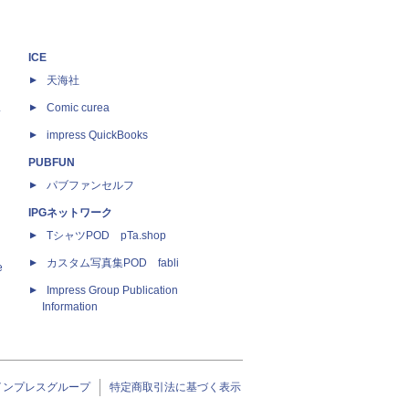
ICE
天海社
ス
Comic curea
impress QuickBooks
PUBFUN
パブファンセルフ
IPGネットワーク
TシャツPOD pTa.shop
カスタム写真集POD fabli
e
Impress Group Publication
Information
インプレスグループ
特定商取引法に基づく表示