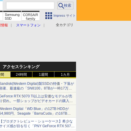
Impress サイト
全カテゴリ
原情報
スマートフォン
アクセスランキング
時間
24時間
1週間
1カ月
Sandisk(Western Digital)製SSDの特価・下落が
顕著、最速級の「SN8100」8TBが一時17万円
割れ [8月前半のSSD価格]
GeForce RTX 5070 Ti以上は安価なモデルが売
り切れ。一部ショップがビデオカードの購入制
限を実施したニュースが注目を集める AKIBA
Western Digital「WD Blue」の12TB HDDが
PC Hotline! 先週のアクセスランキング 26年7月
54,980円、Seagate「BarraCuda」の16TB
27日～26年8月3日
HDDが64,980円などが特売、NAS・ビジネス向
【プロダクトレビュー・ショーケース】希少な
けは上昇傾向 [8月前半のHDD価格]
サイズ感が目を引く「PNY GeForce RTX 5070
Ti 16GB OC SLIM」。準ハイエンドでも2スロ