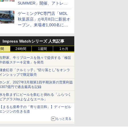
SUMMER」開催、アトレ秋
葉原で「アイドルマスター」
ゲーミングPC専門店「MDL
コラボ、マイクラ/ROBLOX
秋葉原店」が8月8日に新規オ
の「プログラミング体験会」
ープン、来場者1,000名にキ
がソフマップで開催など～
ーボードやマウスをプレゼン
最近の秋葉原 イベント/ポッ
ト
プストア編～
Impress Watchシリーズ 人気記事
時間
24時間
1週間
1カ月
吉野家、牛リブロースを熱々で提供する「極旨
牛鉄板ステーキ定食」を発売
鎌倉紅谷「クルミッ子」“切り落とし”をオンラ
インショップで限定販売
ホンダ、2027年3月期第1四半期決算の営業利益
5307億円で過去最高を記録
水を飲まずにビールを飲むと倒れる「ふらつく
ビアグラスbyよなよなエール」
【まるも亜希子の「寄り道日和」】ディーゼル
エンジンの生きる道
もっと見る