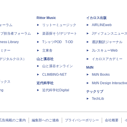
Rittor Music
イカロス出版
dフォーラム
リットーミュージック
AIRLINEweb
ップ担当者フォーラム
楽器探そう!デジマート
Jディフェンスニュー
ness Library
TシャツPOD T-OD
通訳翻訳ジャーナル
セミナー
立東舎
JレスキューWeb
 X（デジタルクロス）
山と溪谷社
イカロスアカデミー
山と溪谷オンライン
MdN
CLIMBING-NET
MdN Books
ブックス
近代科学社
MdN Design Interactiv
ing
近代科学社Digital
テックリブ
TechLib
広告掲載のご案内
編集部へのご連絡
プライバシーポリシー
会社概要