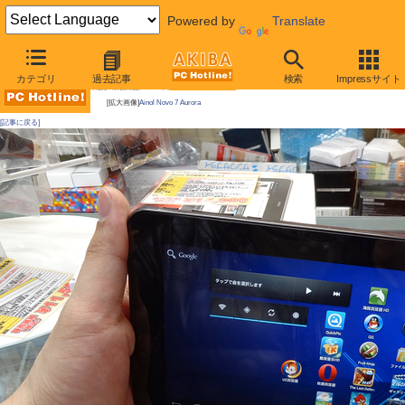
Powered by
Translate
AKIBA PC Hotline!
カテゴリ
過去記事
検索
Impressサイト
今週見つけた新製品：スマートフォン/タブレット端末
[拡大画像]
Ainol Novo 7 Aurora
[記事に戻る]