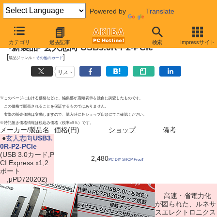
Powered by
Translate
2012年3月10日
カテゴリ
過去記事
検索
Impressサイト
-新製品- 玄人志向 USB3.0R-P2-PCIe
[
]
製品ジャンル：
その他のカード
リスト
※このページにおける価格などは、編集部が店頭表示を独自に調査したものです。
この価格で販売されることを保証するものではありません。
実際の販売価格は変動しますので、購入時に各ショップ店頭にてご確認ください。
※特記無き価格情報は税込み価格（税率=5％）です。
メーカー/製品名
価格(円)
ショップ
備考
|
●
玄人志向
USB3.
0R-P2-PCIe
(USB 3.0カード,P
2,480
PC DIY SHOP FreeT
CI Express x1,2
ポート
,μPD720202)
高速・省電力化
が図られた、ルネサ
スエレクトロニクス