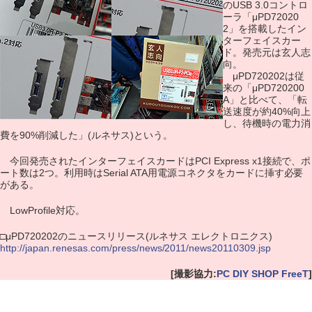
のUSB 3.0コントロ
ーラ「μPD72020
2」を搭載したイン
ターフェイスカー
ド。発売元は玄人志
向。
μPD720202は従
来の「μPD720200
A」と比べて、「転
送速度が約40%向上
し、待機時の電力消
費を90%削減した」(ルネサス)という。
今回発売されたインターフェイスカードはPCI Express x1接続で、ポ
ート数は2つ。利用時はSerial ATA用電源コネクタをカードに挿す必要
がある。
LowProfile対応。
□μPD720202のニュースリリース(ルネサス エレクトロニクス)
http://japan.renesas.com/press/news/2011/news20110309.jsp
[撮影協力:
PC DIY SHOP FreeT
]