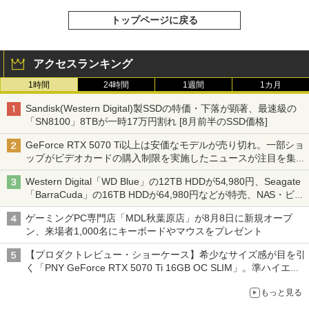
トップページに戻る
アクセスランキング
1時間
24時間
1週間
1カ月
Sandisk(Western Digital)製SSDの特価・下落が顕著、最速級の
「SN8100」8TBが一時17万円割れ [8月前半のSSD価格]
GeForce RTX 5070 Ti以上は安価なモデルが売り切れ。一部ショ
ップがビデオカードの購入制限を実施したニュースが注目を集め
る AKIBA PC Hotline! 先週のアクセスランキング 26年7月27日～
Western Digital「WD Blue」の12TB HDDが54,980円、Seagate
26年8月3日
「BarraCuda」の16TB HDDが64,980円などが特売、NAS・ビジ
ネス向けは上昇傾向 [8月前半のHDD価格]
ゲーミングPC専門店「MDL秋葉原店」が8月8日に新規オープ
ン、来場者1,000名にキーボードやマウスをプレゼント
【プロダクトレビュー・ショーケース】希少なサイズ感が目を引
く「PNY GeForce RTX 5070 Ti 16GB OC SLIM」。準ハイエン
ドでも2スロット厚で長さ30cm切り！スリムボディでもパフォ
もっと見る
ーマンスと冷却は万全 text by 内田 泰仁