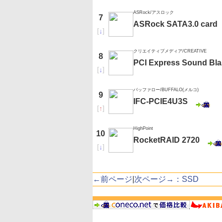
ASRock/アスロック
7
ASRock SATA3.0 card
[
↓
]
クリエイティブメディア/CREATIVE
8
PCI Express Sound Bla
[
↓
]
バッファロー/BUFFALO(メルコ)
9
IFC-PCIE4U3S
[
↑
]
HighPoint
10
RocketRAID 2720
[
↓
]
←前ページ
|
次ページ→：SSD