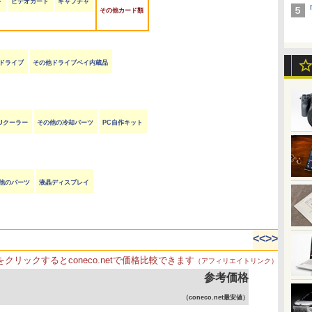
ド
ビデオカード
キャプチャ
その他カード類
ayドライブ
その他ドライブベイ内蔵品
Uクーラー
その他の冷却パーツ
PC自作キット
他のパーツ
液晶ディスプレイ
<<
>>
をクリックするとconeco.netで価格比較できます
（アフィリエイトリンク）
参考価格
（coneco.net最安値）