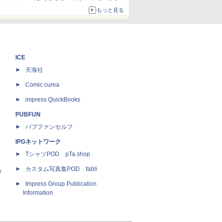
ボリュームアップ
もっと見る
ICE
天海社
ス
Comic curea
impress QuickBooks
PUBFUN
パブファンセルフ
IPGネットワーク
TシャツPOD pTa.shop
カスタム写真集POD fabli
e
Impress Group Publication
Information