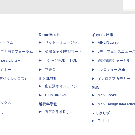
Rittor Music
イカロス出版
dフォーラム
リットーミュージック
AIRLINEweb
ップ担当者フォーラム
楽器探そう!デジマート
Jディフェンスニュー
ness Library
TシャツPOD T-OD
通訳翻訳ジャーナル
セミナー
立東舎
JレスキューWeb
 X（デジタルクロス）
山と溪谷社
イカロスアカデミー
山と溪谷オンライン
MdN
CLIMBING-NET
MdN Books
ブックス
近代科学社
MdN Design Interactiv
ing
近代科学社Digital
テックリブ
TechLib