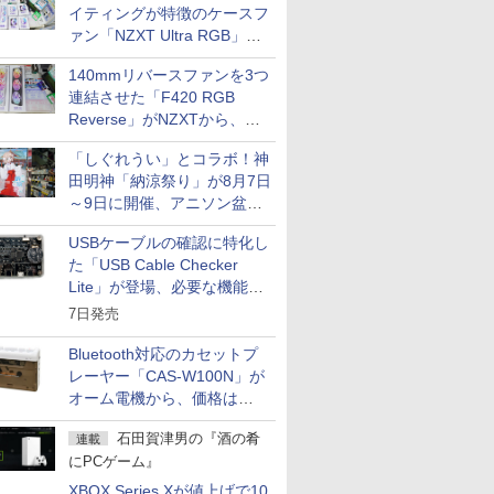
イティングが特徴のケースフ
ァン「NZXT Ultra RGB」が
発売、計8製品
140mmリバースファンを3つ
連結させた「F420 RGB
Reverse」がNZXTから、単
一フレーム採用
「しぐれうい」とコラボ！神
田明神「納涼祭り」が8月7日
～9日に開催、アニソン盆踊
りや屋台グルメなどもあり
USBケーブルの確認に特化し
た「USB Cable Checker
Lite」が登場、必要な機能を
凝縮しコンパクトに
7日発売
Bluetooth対応のカセットプ
レーヤー「CAS-W100N」が
オーム電機から、価格は
5,940円
石田賀津男の『酒の肴
連載
にPCゲーム』
XBOX Series Xが値上げで10