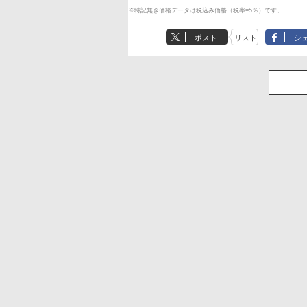
※特記無き価格データは税込み価格（税率=5％）です。
ポスト
リスト
シ