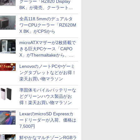
クーラー「RZ820 Display
BK」が発売、クーラートッ
プに5インチ液晶搭載
全高118.5mmのデュアルタ
ワーCPUクーラー「RZ620M
X BK」がCPSから
microATXマザーが2枚搭載で
きる巨大PCケース「CAPO
X」がThermaltakeから、カ
ラーは2色
LenovoのノートPCやゲーミ
ングタブレットなどがお得！
楽天お買い物マラソン
準固体モバイルバッテリーな
どグリーンハウス製品がお
得！楽天お買い物マラソン
LexarのmicroSD Expressカ
ードリーダーが入荷、価格は
7,500円
鮮やかなマルチゾーンRGBラ