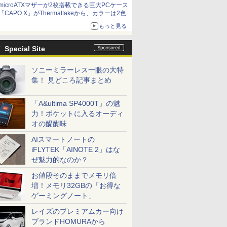
microATXマザーが2枚搭載できる巨大PCケース
「CAPO X」がThermaltakeから、カラーは2色
もっと見る
Special Site
ソニーミラーレス一眼の大特
集！ 見どころ記事まとめ
「A&ultima SP4000T」の魅
力！ポケットに入るオーディ
オの醍醐味
AIスマートノートの
iFLYTEK「AINOTE 2」はな
ぜ魅力的なのか？
お値段そのままでメモリ倍
増！メモリ32GBの「お得な
ゲーミングノート」
レイズのプレミアムカー向け
ブランドHOMURAから