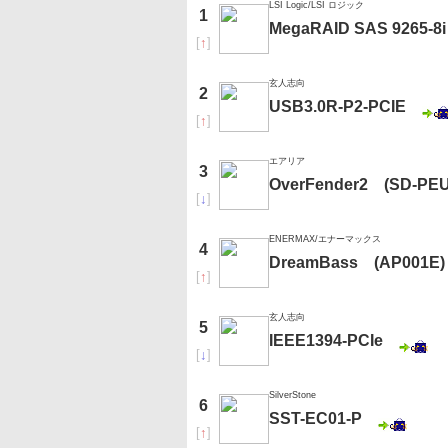
LSI Logic/LSI ロジック
1
MegaRAID SAS 9265-8i
[
↑
]
玄人志向
2
USB3.0R-P2-PCIE
[
↑
]
エアリア
3
OverFender2 (SD-PEU
[
↓
]
ENERMAX/エナーマックス
4
DreamBass (AP001E)
[
↑
]
玄人志向
5
IEEE1394-PCIe
[
↓
]
SilverStone
6
SST-EC01-P
[
↑
]