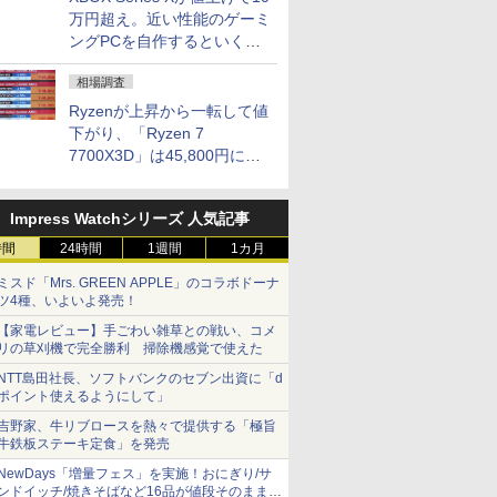
万円超え。近い性能のゲーミ
ングPCを自作するといくら
になる？
相場調査
Ryzenが上昇から一転して値
下がり、「Ryzen 7
7700X3D」は45,800円に急
落し「Ryzen 7 7800X3D」
との価格逆転解消 [8月前半の
Impress Watchシリーズ 人気記事
CPU価格]
時間
24時間
1週間
1カ月
ミスド「Mrs. GREEN APPLE」のコラボドーナ
ツ4種、いよいよ発売！
【家電レビュー】手ごわい雑草との戦い、コメ
リの草刈機で完全勝利 掃除機感覚で使えた
NTT島田社長、ソフトバンクのセブン出資に「d
ポイント使えるようにして」
吉野家、牛リブロースを熱々で提供する「極旨
牛鉄板ステーキ定食」を発売
NewDays「増量フェス」を実施！おにぎり/サ
ンドイッチ/焼きそばなど16品が値段そのままで