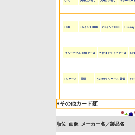
CPU
DDR2メモリ
DDR3メモリ
マザーボー
SSD
3.5インチHDD
2.5インチHDD
Blu-r
リムーバブルHDDケース
外付けドライブケース
CP
PCケース
電源
その他のPCケース/電源
その
●
その他カード類
※
順位
画像
メーカー名／製品名