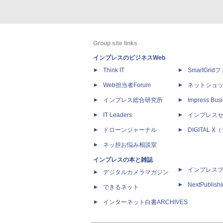
Group site links
インプレスのビジネスWeb
Think IT
SmartGri
Web担当者Forum
ネットショ
インプレス総合研究所
Impress Busi
IT Leaders
インプレス
ドローンジャーナル
DIGITAL
ネッ担お悩み相談室
インプレスの本と雑誌
インプレス
デジタルカメラマガジン
NextPublish
できるネット
インターネット白書ARCHIVES