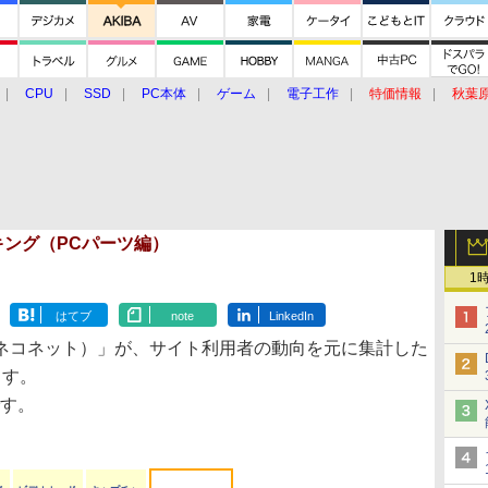
CPU
SSD
PC本体
ゲーム
電子工作
特価情報
秋葉
グルメ
イベント
価格動向
ランキング（PCパーツ編）
1
はてブ
note
LinkedIn
ネコネット）」が、サイト利用者の動向を元に集計した
ます。
です。