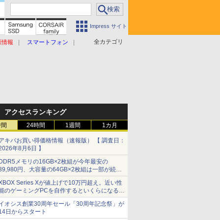
Impress サイト
全カテゴリ
原情報
スマートフォン
アクセスランキング
時間
24時間
1週間
1カ月
アキバお買い得価格情報（速報版） 【 調査日：
2026年8月6日 】
DDR5メモリの16GB×2枚組が今年最安の
39,980円、大容量の64GB×2枚組は一部が続騰
[8月前半のメモリ価格]
XBOX Series Xが値上げで10万円超え。近い性
能のゲーミングPCを自作するといくらになる？
【石田賀津男の『酒の肴にPCゲーム』】
イオシス創業30周年セール「30周年記念祭」が
14日からスタート