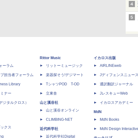
Rittor Music
イカロス出版
dフォーラム
リットーミュージック
AIRLINEweb
ップ担当者フォーラム
楽器探そう!デジマート
Jディフェンスニュー
ness Library
TシャツPOD T-OD
通訳翻訳ジャーナル
セミナー
立東舎
JレスキューWeb
 X（デジタルクロス）
山と溪谷社
イカロスアカデミー
山と溪谷オンライン
MdN
CLIMBING-NET
MdN Books
ブックス
近代科学社
MdN Design Interactiv
ing
近代科学社Digital