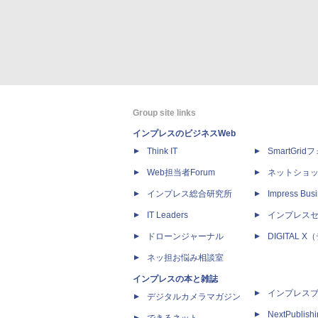
Group site links
インプレスのビジネスWeb
Think IT
SmartGri
Web担当者Forum
ネットショ
インプレス総合研究所
Impress Busi
IT Leaders
インプレス
ドローンジャーナル
DIGITAL
ネッ担お悩み相談室
インプレスの本と雑誌
インプレス
デジタルカメラマガジン
NextPublish