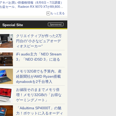
アキバお買い得価格情報（8月6日～7日調査）
by 石川 ひさよし
お盆セール、Radeon RX 9070 XTが89,800
円、水平周波数24.8kHz対応の17型モニターが
もっと見る
9,801円、暑さ指数連動セール ほか
Special Site
クリエイティブが作った2万
円台の“小さなピュアオーデ
ィオスピーカー”
iFi audio主力「NEO Stream
3」「NEO iDSD 3」に迫る
メモリ32GBでも予算内。産
経新聞社がAMD Ryzen搭載
dynabookを2千台導入
お値段そのままでメモリ倍
増！メモリ32GBの「お得な
ゲーミングノート」
「A&ultima SP4000T」の魅
力！ポケットに入るオーディ