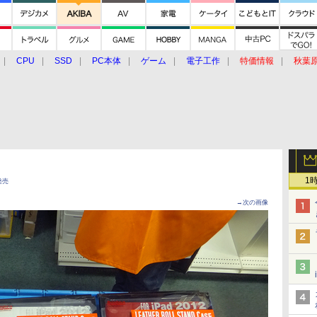
CPU
SSD
PC本体
ゲーム
電子工作
特価情報
秋葉
グルメ
イベント
価格動向
1
発売
→次の画像