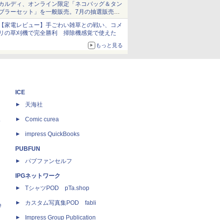
カルディ、オンライン限定「ネコバッグ＆タン
ブラーセット」を一般販売。7月の抽選販売の
当選無効分
【家電レビュー】手ごわい雑草との戦い、コメ
リの草刈機で完全勝利 掃除機感覚で使えた
もっと見る
ICE
天海社
ス
Comic curea
impress QuickBooks
PUBFUN
パブファンセルフ
IPGネットワーク
TシャツPOD pTa.shop
カスタム写真集POD fabli
e
Impress Group Publication