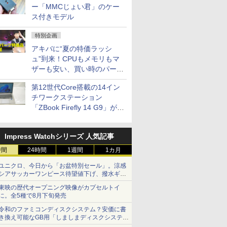
ー「MMCじょい君」のケー
ス付きモデル
特別企画
アキバに“夏の特価ラッシ
ュ”到来！CPUもメモリもマ
ザーも安い、買い時のパーツ
は？【8月7日(金)22時配信】
第12世代Core搭載の14イン
チワークステーション
「ZBook Firefly 14 G9」が
79,800円！秋葉原で中古PC
セール
Impress Watchシリーズ 人気記事
時間
24時間
1週間
1カ月
ユニクロ、今日から「お盆特別セール」。涼感
シアサッカーワンピース待望値下げ、撥水ギア
ショーツは1990円に
東映の歴代オープニング映像がカプセルトイ
に。全5種で8月下旬発売
令和のファミコンディスクシステム？安価に書
き換え可能なGB用「しましまディスクシステ
ム」