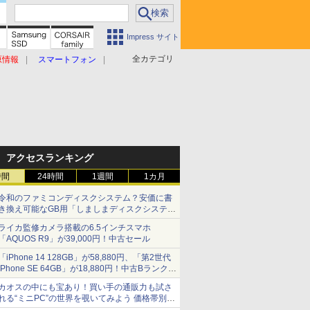
Impress サイト
全カテゴリ
原情報
スマートフォン
アクセスランキング
時間
24時間
1週間
1カ月
令和のファミコンディスクシステム？安価に書
き換え可能なGB用「しましまディスクシステ
ム」
ライカ監修カメラ搭載の6.5インチスマホ
「AQUOS R9」が39,000円！中古セール
「iPhone 14 128GB」が58,880円、「第2世代
iPhone SE 64GB」が18,880円！中古Bランク品
セール
カオスの中にも宝あり！買い手の通販力も試さ
れる“ミニPC”の世界を覗いてみよう 価格帯別に
仕様や特徴を整理、11製品をピックアップ text