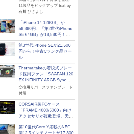
11製品をピックアップ text by
石川 ひさよし
「iPhone 14 128GB」が
58,880円、「第2世代iPhone
SE 64GB」が18,880円！中
古Bランク品セール
第3世代iPhone SEが21,500
円から！中古Cランク品セー
ル
Thermaltakeの着脱式ブレー
ド採用ファン「SWAFAN 120
EX INFINITY ARGB Sync」
に単品パッケージ
交換用リバースファンブレード
付属
CORSAIR製PCケース
「FRAME 4000/5000」向け
アクセサリが複数登場、天然
木製パネルや背面コネクタ対
第10世代Core Y搭載のNEC
応トレイなど
製12.5インチノートが17,800