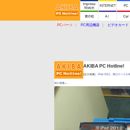
PCパーツ
PC周辺機器
ビデオカード
タブレット
おもしろグッズ
ショップ
AKIBA PC Hotline!
[拡大画像]
「iPad 2012」用のケースが
前の画像←