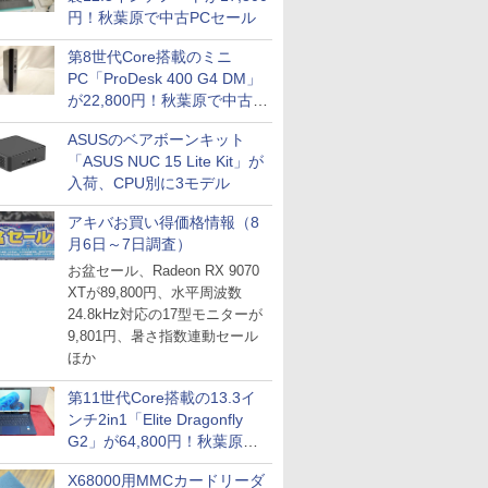
円！秋葉原で中古PCセール
第8世代Core搭載のミニ
PC「ProDesk 400 G4 DM」
が22,800円！秋葉原で中古
PCセール
ASUSのベアボーンキット
「ASUS NUC 15 Lite Kit」が
入荷、CPU別に3モデル
アキバお買い得価格情報（8
月6日～7日調査）
お盆セール、Radeon RX 9070
XTが89,800円、水平周波数
24.8kHz対応の17型モニターが
9,801円、暑さ指数連動セール
ほか
第11世代Core搭載の13.3イ
ンチ2in1「Elite Dragonfly
G2」が64,800円！秋葉原で
中古PCセール
X68000用MMCカードリーダ