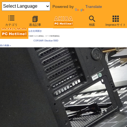
Powered by
Translate
AKIBA PC Hotline!
カテゴリ
過去記事
検索
Impressサイト
[拡大画像]
「はがせる防塵シート」のCorsair製ATXケースが発売 / マグネットシート採用、前面扉
は左右両開き
今週見つけた新製品：ケース類/関連製品
CORSAIR Obsidian 550D
前の画像←