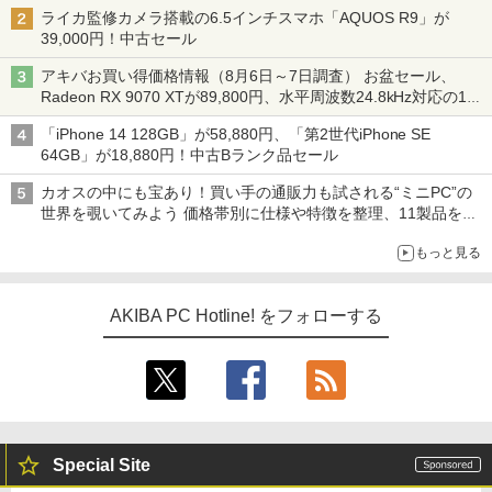
ライカ監修カメラ搭載の6.5インチスマホ「AQUOS R9」が
39,000円！中古セール
アキバお買い得価格情報（8月6日～7日調査） お盆セール、
Radeon RX 9070 XTが89,800円、水平周波数24.8kHz対応の17
型モニターが9,801円、暑さ指数連動セール ほか
「iPhone 14 128GB」が58,880円、「第2世代iPhone SE
64GB」が18,880円！中古Bランク品セール
カオスの中にも宝あり！買い手の通販力も試される“ミニPC”の
世界を覗いてみよう 価格帯別に仕様や特徴を整理、11製品をピ
ックアップ text by 石川 ひさよし
もっと見る
AKIBA PC Hotline! をフォローする
Special Site