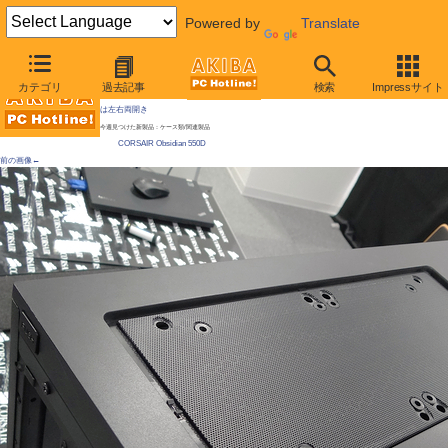
Powered by
Translate
AKIBA PC Hotline!
カテゴリ
過去記事
検索
Impressサイト
[拡大画像]
「はがせる防塵シート」のCorsair製ATXケースが発売 / マグネットシート採用、前面扉
は左右両開き
今週見つけた新製品：ケース類/関連製品
CORSAIR Obsidian 550D
前の画像←