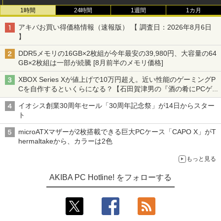
1時間
24時間
1週間
1カ月
アキバお買い得価格情報（速報版） 【 調査日：2026年8月6日
】
DDR5メモリの16GB×2枚組が今年最安の39,980円、大容量の64
GB×2枚組は一部が続騰 [8月前半のメモリ価格]
XBOX Series Xが値上げで10万円超え。近い性能のゲーミングP
Cを自作するといくらになる？【石田賀津男の『酒の肴にPCゲ
ーム』】
イオシス創業30周年セール「30周年記念祭」が14日からスター
ト
microATXマザーが2枚搭載できる巨大PCケース「CAPO X」がT
hermaltakeから、カラーは2色
もっと見る
AKIBA PC Hotline! をフォローする