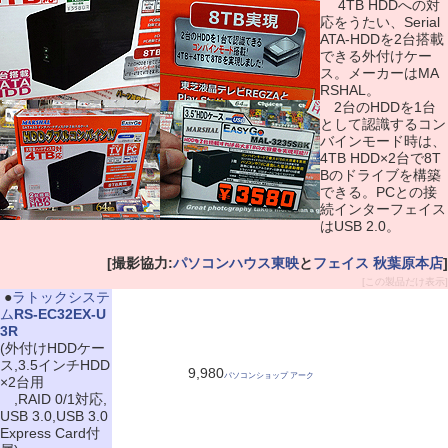
4TB HDDへの対
応をうたい、Serial
ATA-HDDを2台搭載
できる外付けケー
ス。メーカーはMA
RSHAL。
2台のHDDを1台
として認識するコン
バインモード時は、
4TB HDD×2台で8T
Bのドライブを構築
できる。PCとの接
続インターフェイス
はUSB 2.0。
[撮影協力:
パソコンハウス東映
と
フェイス 秋葉原本店
]
[この製品だけ表示]
|
●
ラトックシステ
ム
RS-EC32EX-U
3R
(外付けHDDケー
ス,3.5インチHDD
9,980
パソコンショップ アーク
×2台用
,RAID 0/1対応,
USB 3.0,USB 3.0
Express Card付