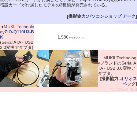
増設カードが付属したモデルの2種類が発売されている。
[撮影協力:
パソコンショップ アーク
]
[この製品だけ表示]
|
●
MUKII Technolo
gy
ZIO-Q110U3-B
K
1,580
オリオスペック
(Serial ATA - USB
3.0変換アダプタ)
MUKII Technolog
yブランドのSerial A
TA - USB 3.0変換ア
ダプタ。
[撮影協力:
オリオス
ペック
]
[この製品だけ表示]