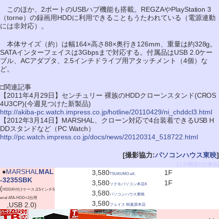
このほか、2ポートのUSBハブ機能も搭載。REGZAやPlayStation 3
（torne）の録画用HDDに利用できることもうたわれている（電源連動
には非対応）。
本体サイズ（約）は幅164×高さ88×奥行き126mm、重量は約328g。
SATAインターフェイスは3Gbpsまで対応する。付属品はUSB 2.0ケー
ブル、ACアダプタ、2.5インチドライブ用アタッチメント（4個）な
ど。
□関連記事
【2011年4月29日】センチュリー 裸族のHDDクローンスタンド(CROS
4U3CP)(今週見つけた新製品)
http://akiba-pc.watch.impress.co.jp/hotline/20110429/ni_chddcl3.html
【2012年3月14日】MARSHAL、クローン対応で4台装着できるUSB H
DDスタンドなど（PC Watch）
http://pc.watch.impress.co.jp/docs/news/20120314_518722.html
[撮影協力:
パソコンハウス東映
]
[この製品だけ表示]
|
●
MARSHAL
MAL
3,580
1F
TSUKUMO eX.
-3235SBK
3,580
1F
ツクモパソコン本店II
(
HDD外付けケース,3.5インチS
3,580
パソコンハウス東映
erial ATA-HDD×2台用
3,580
,USB 2.0)
フェイス 秋葉原本店