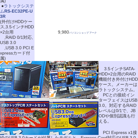
属)
|
●
ラトックシステ
ム
RS-EC32PE-U
3R
(外付けHDDケー
ス,3.5インチHDD
×2台用
9,980
パソコンショップ アーク
,RAID 0/1対応,
USB 3.0
,USB 3.0 PCI E
xpressカード付
属)
3.5インチSATA-
HDD×2台用のRAID
機能付き外付けHDD
ケース。メーカーは
ラトックシステム。
PCとの接続イン
ターフェイスはUSB
3.0。対応するRAID
レベルは0/1で、JB
ODや個別認識も行
える。
PCI Express x1接
続のUSB 3.0カードが付属したモデルと、Express Card対応のUSB 3.0