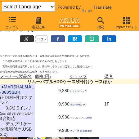
Powered by
Translate
リムーバブルHDDケース/外付けケースほかの新製品
カテゴリ
過去記事
検索
Impressサイト
(2012年3月24日)
リスト
※このページにおける価格などは、編集部が店頭表示を独自に調査したものです。
この価格で販売されることを保証するものではありません。
実際の販売価格は変動しますので、購入時に各ショップ店頭にてご確認ください。
※特記無き価格情報は税込み価格（税率=5％）です。
メーカー/製品名
価格(円)
ショップ
備考
リムーバブルHDDケース/外付けケースほか
|
●
MARSHAL
MAL
9,380
-3635SBK
オリオスペック
(HDD外付けスタ
ンド
9,980
1F
TSUKUMO eX.
,3.5/2.5インチ
Serial ATA-HDD×
9,980
4台対応
パソコンハウス東映
,デュプリケー
タ機能付き,USB
9,980
フェイス 秋葉原本店
2.0)