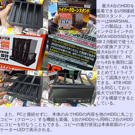
最大4台のHDDを
装着できるUSB接続
HDDスタンド。メー
カーはMARSHAL。
この製品は、3.5
インチ/2.5インチの
SATA HDD/SSDをU
SB 2.0接続で使うた
めの変換アダプタ。
最大4台のドライブ
が装着可能で、PC
から4台を個別に認
識させたり、4台を
まとめて1ドライブ
として認識させたり
できる。4TB HDD
にも対応しており、
最大で16TBのドラ
イブを構築できると
している。
また、PCと接続せずに、本体のみでHDDの内容を他のHDDに丸ごと
コピー（クローン）する機能も装備。1台のHDDから同時に2台のHDD
にコピーを行なうこともできる。コピーの進行状況は本体前面のインジ
ケーターLEDで表示される。