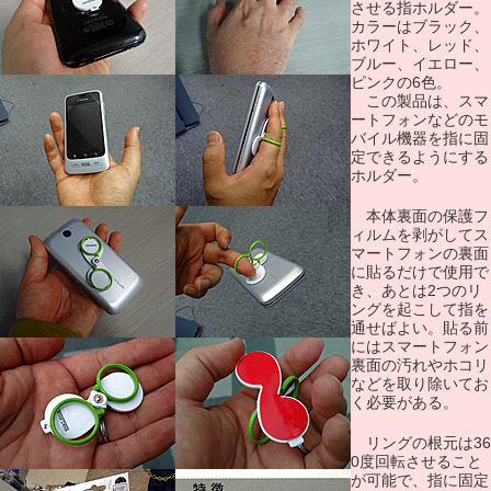
させる指ホルダー。
カラーはブラック、
ホワイト、レッド、
ブルー、イエロー、
ピンクの6色。
この製品は、スマ
ートフォンなどのモ
バイル機器を指に固
定できるようにする
ホルダー。
本体裏面の保護フ
ィルムを剥がしてス
マートフォンの裏面
に貼るだけで使用で
き、あとは2つのリ
ングを起こして指を
通せばよい。貼る前
にはスマートフォン
裏面の汚れやホコリ
などを取り除いてお
く必要がある。
リングの根元は36
0度回転させること
が可能で、指に固定