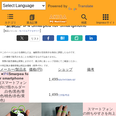
Powered by
Translate
2012年3月31日
カテゴリ
過去記事
検索
Impressサイト
-新製品- IP4 Smarpea for smartphone
[
]
製品ジャンル：
モバイルアクセサリー
リスト
※このページにおける価格などは、編集部が店頭表示を独自に調査したものです。
この価格で販売されることを保証するものではありません。
実際の販売価格は変動しますので、購入時に各ショップ店頭にてご確認ください。
※特記無き価格情報は税込み価格（税率=5％）です。
メーカー/製品名
価格(円)
ショップ
備考
|
●
IP4
Smarpea fo
r smartphone
1,499
SOUTHTOWN 437
(スマートフォン
向け指ホルダー
,白色/黒色/青
1,499
色/桃色/赤色/黄
三月兎2号店
色)
スマートフォン
の持ちやすさを向上