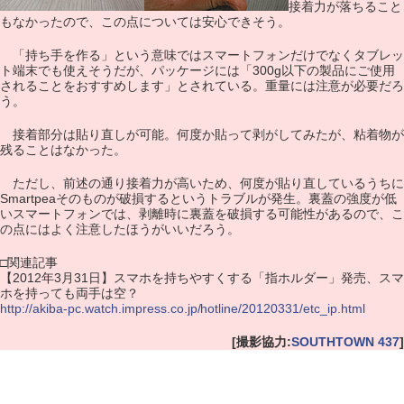
接着力が落ちること
もなかったので、この点については安心できそう。
「持ち手を作る」という意味ではスマートフォンだけでなくタブレッ
ト端末でも使えそうだが、パッケージには「300g以下の製品にご使用
されることをおすすめします」とされている。重量には注意が必要だろ
う。
接着部分は貼り直しが可能。何度か貼って剥がしてみたが、粘着物が
残ることはなかった。
ただし、前述の通り接着力が高いため、何度が貼り直しているうちに
Smartpeaそのものが破損するというトラブルが発生。裏蓋の強度が低
いスマートフォンでは、剥離時に裏蓋を破損する可能性があるので、こ
の点にはよく注意したほうがいいだろう。
□関連記事
【2012年3月31日】スマホを持ちやすくする「指ホルダー」発売、スマ
ホを持っても両手は空？
http://akiba-pc.watch.impress.co.jp/hotline/20120331/etc_ip.html
[撮影協力:
SOUTHTOWN 437
]