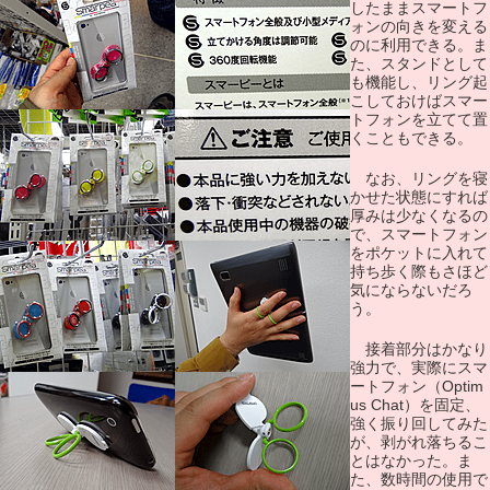
したままスマートフ
ォンの向きを変える
のに利用できる。ま
た、スタンドとして
も機能し、リング起
こしておけばスマー
トフォンを立てて置
くこともできる。
なお、リングを寝
かせた状態にすれば
厚みは少なくなるの
で、スマートフォン
をポケットに入れて
持ち歩く際もさほど
気にならないだろ
う。
接着部分はかなり
強力で、実際にスマ
ートフォン（Optim
us Chat）を固定、
強く振り回してみた
が、剥がれ落ちるこ
とはなかった。ま
た、数時間の使用で