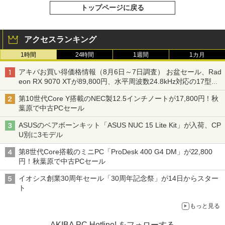
トップページに戻る
アクセスランキング
1時間
24時間
1週間
1カ月
アキバお買い得価格情報（8月6日～7日調査） お盆セール、Rad
eon RX 9070 XTが89,800円、水平周波数24.8kHz対応の17型モ
ニターが9,801円、暑さ指数連動セール ほか
第10世代Core Y搭載のNEC製12.5インチノートが17,800円！秋
葉原で中古PCセール
ASUSのベアボーンキット「ASUS NUC 15 Lite Kit」が入荷、CP
U別に3モデル
第8世代Core搭載のミニPC「ProDesk 400 G4 DM」が22,800
円！秋葉原で中古PCセール
イオシス創業30周年セール「30周年記念祭」が14日からスター
ト
もっと見る
AKIBA PC Hotline! をフォローする