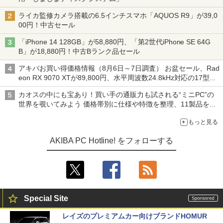
ライカ監修カメラ搭載の6.5インチスマホ「AQUOS R9」が39,0
00円！中古セール
「iPhone 14 128GB」が58,880円、「第2世代iPhone SE 64G
B」が18,880円！中古Bランク品セール
アキバお買い得価格情報（8月6日～7日調査） お盆セール、Rad
eon RX 9070 XTが89,800円、水平周波数24.8kHz対応の17型モ
ニターが9,801円、暑さ指数連動セール ほか
カオスの中にも宝あり！買い手の通販力も試される“ミニPC”の
世界を覗いてみよう 価格帯別に仕様や特徴を整理、11製品をピ
ックアップ text by 石川 ひさよし
もっと見る
AKIBA PC Hotline! をフォローする
Special Site
レイズのプレミアムカー向けブランドHOMUR