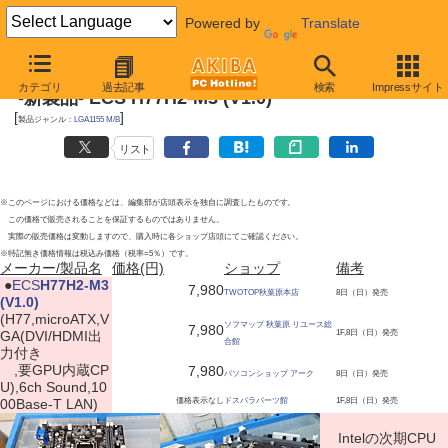
Powered by
Translate
2012年4月7日
カテゴリ
過去記事
検索
Impressサイト
-新製品- ECS H77H2-M3 (V1.0)
[
]
製品ジャンル：
LGA1155 M/B
リスト
※このページにおける価格などは、編集部が店頭表示を独自に調査したものです。
この価格で販売されることを保証するものではありません。
実際の販売価格は変動しますので、購入時に各ショップ店頭にてご確認ください。
※特記無き価格情報は税込み価格（税率=5％）です。
メーカー/製品名
価格(円)
ショップ
備考
|
●
ECS
H77H2-M3
7,980
TWOTOP秋葉原本店
8日（日）発売
(V1.0)
(H77,microATX,V
ソフマップ 秋葉原 リユース総
7,980
GA(DVI/HDMI出
1F,8日（日）発売
合館
力付き
,要GPU内蔵CP
7,980
パソコンショップ アーク
8日（日）発売
U),6ch Sound,10
00Base-T LAN)
価格表示なし
ドスパラパーツ館
1F,8日（日）発売
Intelの次期CPU