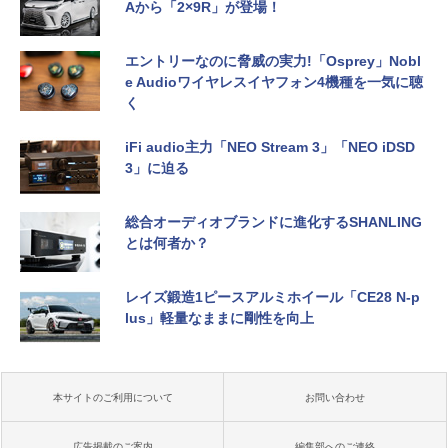
Aから「2×9R」が登場！
エントリーなのに脅威の実力!「Osprey」Nobl
e Audioワイヤレスイヤフォン4機種を一気に聴
く
iFi audio主力「NEO Stream 3」「NEO iDSD
3」に迫る
総合オーディオブランドに進化するSHANLING
とは何者か？
レイズ鍛造1ピースアルミホイール「CE28 N-p
lus」軽量なままに剛性を向上
本サイトのご利用について
お問い合わせ
広告掲載のご案内
編集部へのご連絡