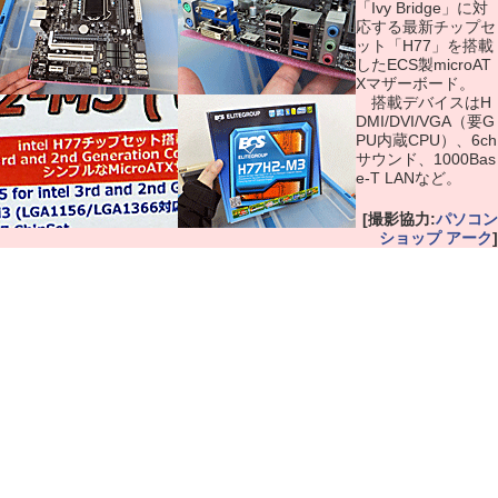
「Ivy Bridge」に対
応する最新チップセ
ット「H77」を搭載
したECS製microAT
Xマザーボード。
搭載デバイスはH
DMI/DVI/VGA（要G
PU内蔵CPU）、6ch
サウンド、1000Bas
e-T LANなど。
[撮影協力:
パソコン
ショップ アーク
]