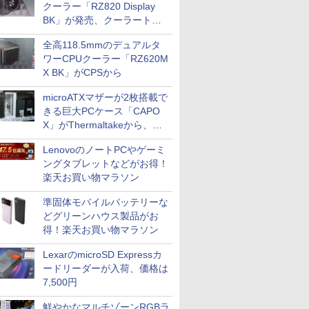
クーラー「RZ820 Display
BK」が発売、クーラートッ
プに5インチ液晶搭載
全高118.5mmのデュアルタ
ワーCPUクーラー「RZ620M
X BK」がCPSから
microATXマザーが2枚搭載で
きる巨大PCケース「CAPO
X」がThermaltakeから、カ
ラーは2色
LenovoのノートPCやゲーミ
ングタブレットなどがお得！
ICE
楽天お買い物マラソン
天海社
準固体モバイルバッテリーな
ス
Comic curea
どグリーンハウス製品がお
impress QuickBooks
得！楽天お買い物マラソン
PUBFUN
LexarのmicroSD Expressカ
パブファンセルフ
ードリーダーが入荷、価格は
7,500円
IPGネットワーク
TシャツPOD pTa.shop
鮮やかなマルチゾーンRGBラ