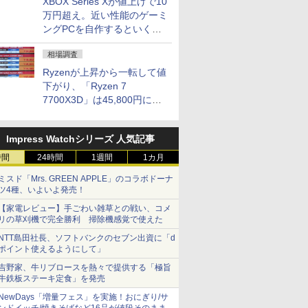
XBOX Series Xが値上げで10
万円超え。近い性能のゲーミ
ングPCを自作するといくら
になる？
相場調査
Ryzenが上昇から一転して値
下がり、「Ryzen 7
7700X3D」は45,800円に急
落し「Ryzen 7 7800X3D」
との価格逆転解消 [8月前半の
Impress Watchシリーズ 人気記事
CPU価格]
時間
24時間
1週間
1カ月
ミスド「Mrs. GREEN APPLE」のコラボドーナ
ツ4種、いよいよ発売！
【家電レビュー】手ごわい雑草との戦い、コメ
リの草刈機で完全勝利 掃除機感覚で使えた
NTT島田社長、ソフトバンクのセブン出資に「d
ポイント使えるようにして」
吉野家、牛リブロースを熱々で提供する「極旨
牛鉄板ステーキ定食」を発売
NewDays「増量フェス」を実施！おにぎり/サ