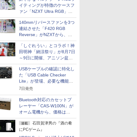
カスタム写真集POD fabli
イティングが特徴のケースフ
ve
ァン「NZXT Ultra RGB」が
Impress Group Publication Informa
発売、計8製品
tion
140mmリバースファンを3つ
連結させた「F420 RGB
Reverse」がNZXTから、単
一フレーム採用
「しぐれうい」とコラボ！神
田明神「納涼祭り」が8月7日
～9日に開催、アニソン盆踊
りや屋台グルメなどもあり
USBケーブルの確認に特化し
た「USB Cable Checker
Lite」が登場、必要な機能を
凝縮しコンパクトに
7日発売
Bluetooth対応のカセットプ
レーヤー「CAS-W100N」が
オーム電機から、価格は
5,940円
石田賀津男の『酒の肴
連載
にPCゲーム』