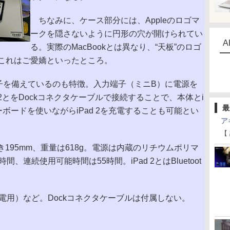
ちなみに、ケース部分には、Appleのロゴマ
ークを隠さないように円形の穴が開けられてい
A
る。実際のMacBookとは異なり、“天板”のロゴ
これはご愛嬌といったところ。
子を備えているのも特徴。入力端子（ミニB）に電源を
 2とをDockコネクタケーブルで接続することで、本体とi
最
ーボードを使いながらiPad 2を充電することも可能とい
ア
【
き195mm、重量は618g。電源は内蔵のリチウムポリマ
、連続使用可能時間は55時間。iPad 2とはBluetoot
電用）など。Dockコネクタケーブルは付属しない。