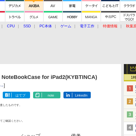
CPU
SSD
PC本体
ゲーム
電子工作
特価情報
秋葉
グルメ
イベント
価格動向
eBookCase for iPad2(KYBTINCA)
1
]
リー
はてブ
note
LinkedIn
査したものです。
てご確認ください。
ショップ
備考