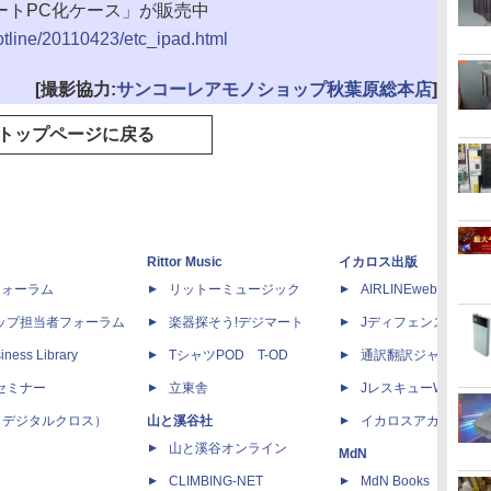
「ノートPC化ケース」が販売中
hotline/20110423/etc_ipad.html
[撮影協力:
サンコーレアモノショップ秋葉原総本店
]
トップページに戻る
Rittor Music
イカロス出版
dフォーラム
リットーミュージック
AIRLINEweb
ップ担当者フォーラム
楽器探そう!デジマート
Jディフェンスニュー
iness Library
TシャツPOD T-OD
通訳翻訳ジャーナル
セミナー
立東舎
JレスキューWeb
 X（デジタルクロス）
山と溪谷社
イカロスアカデミー
山と溪谷オンライン
MdN
CLIMBING-NET
MdN Books