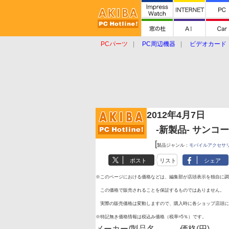
PCパーツ
PC周辺機器
ビデオカード
タブレット
おもしろグッズ
ショップ
2012年4月7日
-新製品- サンコー Not
[
製品ジャンル：
モバイルアクセサ
ポスト
リスト
シェア
※このページにおける価格などは、編集部が店頭表示を独自に調
この価格で販売されることを保証するものではありません。
実際の販売価格は変動しますので、購入時に各ショップ店頭に
※特記無き価格情報は税込み価格（税率=5％）です。
メーカー/製品名
価格(円)