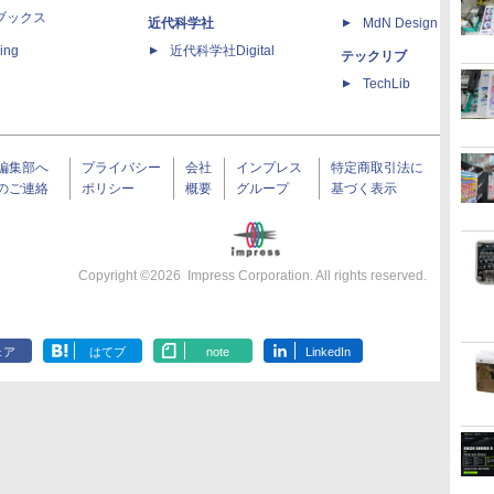
ブックス
近代科学社
MdN Design Interacti
ing
近代科学社Digital
テックリブ
TechLib
編集部へ
プライバシー
会社
インプレス
特定商取引法に
のご連絡
ポリシー
概要
グループ
基づく表示
Copyright ©
2026
Impress Corporation. All rights reserved.
ェア
はてブ
note
LinkedIn