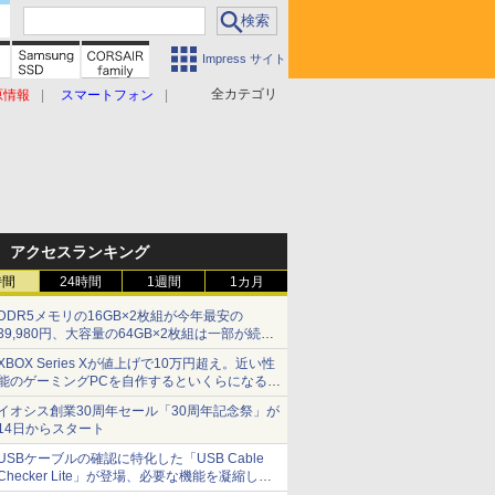
Impress サイト
全カテゴリ
原情報
スマートフォン
アクセスランキング
時間
24時間
1週間
1カ月
DDR5メモリの16GB×2枚組が今年最安の
39,980円、大容量の64GB×2枚組は一部が続騰
[8月前半のメモリ価格]
XBOX Series Xが値上げで10万円超え。近い性
能のゲーミングPCを自作するといくらになる？
【石田賀津男の『酒の肴にPCゲーム』】
イオシス創業30周年セール「30周年記念祭」が
14日からスタート
USBケーブルの確認に特化した「USB Cable
Checker Lite」が登場、必要な機能を凝縮しコ
ンパクトに 7日発売