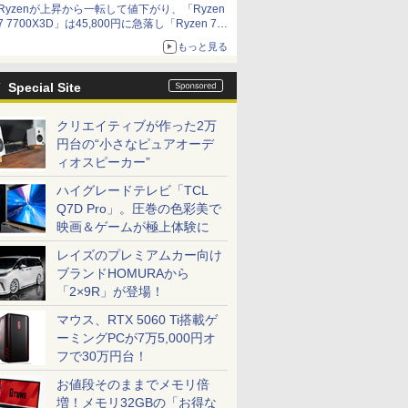
Ryzenが上昇から一転して値下がり、「Ryzen
7 7700X3D」は45,800円に急落し「Ryzen 7
7800X3D」との価格逆転解消 [8月前半のCPU
もっと見る
価格]
Special Site
クリエイティブが作った2万
円台の“小さなピュアオーデ
ィオスピーカー”
ハイグレードテレビ「TCL
Q7D Pro」。圧巻の色彩美で
映画＆ゲームが極上体験に
レイズのプレミアムカー向け
ブランドHOMURAから
「2×9R」が登場！
マウス、RTX 5060 Ti搭載ゲ
ーミングPCが7万5,000円オ
フで30万円台！
お値段そのままでメモリ倍
増！メモリ32GBの「お得な