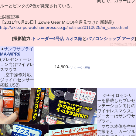
同じで、カラーはブ
ルーとピンクの2色が発売されている。
□関連記事
【2011年6月25日】Zowie Gear MiCO(今週見つけた新製品)
http://akiba-pc.watch.impress.co.jp/hotline/20110625/ni_cmico.html
[撮影協力:
トレーダー4号店 カオス館
と
パソコンショップ アーク
]
[この製品だけ表示]
|
●
サンワサプライ
MA-WPR6
(プレゼンテーシ
ョン向けワイヤレ
14,800
パソコンハウス東映
スマウス
,空中操作対応,
ジャイロセンサー
搭載,USB)
ジャイロセンサ
ーを搭載したプレゼ
ンテーション向けの
ワイヤレスマウス。
メーカーはサンワサ
プライ。
マウス本体を空中
で振ると、カーソル