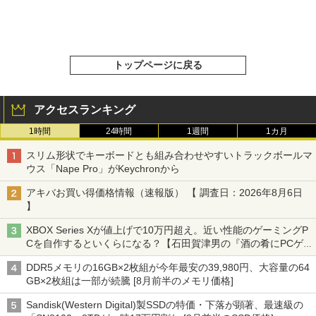
トップページに戻る
アクセスランキング
1時間
24時間
1週間
1カ月
スリム形状でキーボードとも組み合わせやすいトラックボールマ
ウス「Nape Pro」がKeychronから
アキバお買い得価格情報（速報版） 【 調査日：2026年8月6日
】
XBOX Series Xが値上げで10万円超え。近い性能のゲーミングP
Cを自作するといくらになる？【石田賀津男の『酒の肴にPCゲ
ーム』】
DDR5メモリの16GB×2枚組が今年最安の39,980円、大容量の64
GB×2枚組は一部が続騰 [8月前半のメモリ価格]
Sandisk(Western Digital)製SSDの特価・下落が顕著、最速級の