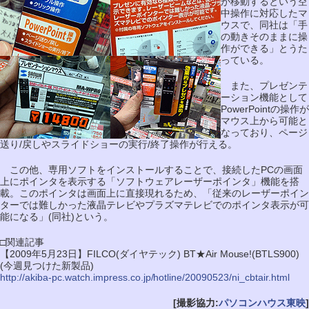
が移動するという空
中操作に対応したマ
ウスで、同社は「手
の動きそのままに操
作ができる」とうた
っている。
また、プレゼンテ
ーション機能として
PowerPointの操作が
マウス上から可能と
なっており、ページ
送り/戻しやスライドショーの実行/終了操作が行える。
この他、専用ソフトをインストールすることで、接続したPCの画面
上にポインタを表示する「ソフトウェアレーザーポインタ」機能を搭
載。このポインタは画面上に直接現れるため、「従来のレーザーポイン
ターでは難しかった液晶テレビやプラズマテレビでのポインタ表示が可
能になる」(同社)という。
□関連記事
【2009年5月23日】FILCO(ダイヤテック) BT★Air Mouse!(BTLS900)
(今週見つけた新製品)
http://akiba-pc.watch.impress.co.jp/hotline/20090523/ni_cbtair.html
[撮影協力:
パソコンハウス東映
]