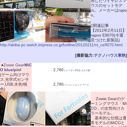
用したワイヤレスマ
ウスのセットモデ
ル。メーカーはrapo
o。
□関連記事
【2012年2月11日】
rapoo E9070(今週
見つけた新製品)
http://akiba-pc.watch.impress.co.jp/hotline/20120211/ni_ce9070.html
[撮影協力:
テクノハウス東映
]
[この製品だけ表示]
|
●
Zowie Gear
MiC
O blue/pinl
2,780
トレーダー4号店 カオス館
(ゲーム向けマウ
ス,光学式センサ
ー,USB,水色/桃
2,780
パソコンショップ アーク
色)
Zowie Gearのゲ
ーミングマウス「Mi
CO」の女性向けカ
ラーモデル。
基本的な仕様は通
常モデルのMiCOと