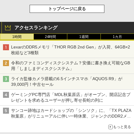
トップページに戻る
アクセスランキング
1時間
24時間
1週間
1カ月
LexarのDDR5メモリ「THOR RGB 2nd Gen」が入荷、64GB×2
枚組など3種類
令和のファミコンディスクシステム？安価に書き換え可能なGB
用「しましまディスクシステム」
ライカ監修カメラ搭載の6.5インチスマホ「AQUOS R9」が
39,000円！中古セール
ゲーミングPC専門店「MDL秋葉原店」がオープン、開店記念プ
レゼントを求めるユーザーが押し寄せ長蛇の列に
サンコー跡地はカードショップの「シンソク」に、「TX PLAZA
秋葉原」がリニューアルに伴い一時休業、ジャンクのDDR2メモ
リが100円で販売など～ 最近の秋葉原 ～
もっと見る