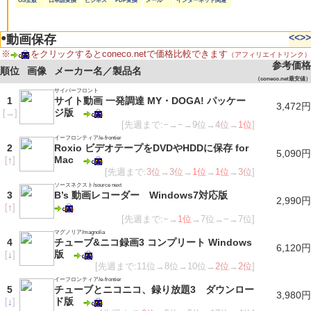
OS全般
日本語変換
ビジネス
PDF変換
メール
インターネット関連
●
<<
>>
動画保存
※
をクリックするとconeco.netで価格比較できます
（アフィリエイトリンク）
参考価格
順位
画像
メーカー名／製品名
（coneco.net最安値）
サイバーフロント
1
サイト動画 一発調達 MY・DOGA! パッケー
3,472円
ジ版
[
→
]
[先週まで:−→−→9位→
4位
→
1位
]
イーフロンティア/e-frontier
2
Roxio ビデオテープをDVDやHDDに保存 for
5,090円
Mac
[
↑
]
[先週まで:
3位
→
3位
→
1位
→
1位
→
3位
]
ソースネクスト/source next
3
B’s 動画レコーダー Windows7対応版
2,990円
[
↑
]
[先週まで:−→
1位
→7位→−→7位]
マグノリア/magnolia
4
チューブ&ニコ録画3 コンプリート Windows
6,120円
版
[
↓
]
[先週まで:11位→8位→10位→
2位
→
2位
]
イーフロンティア/e-frontier
5
チューブとニコニコ、録り放題3 ダウンロー
3,980円
ド版
[
↓
]