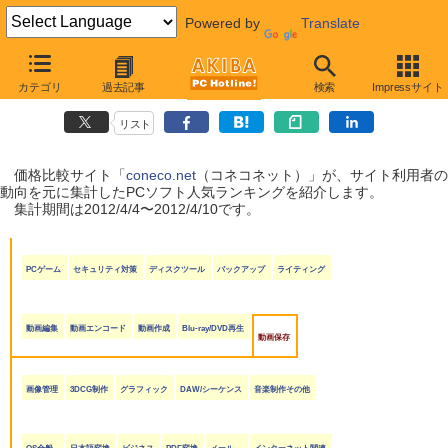
Powered by
Translate
coneco.net人気ランキング（ソフト編）
カテゴリ
過去記事
検索
Impressサイト
（2012/4/4〜2012/4/10）
リスト
価格比較サイト「
coneco.net
（コネコネット）」が、サイト利用者の
動向を元に集計したPCソフト人気ランキングを紹介します。
集計期間は2012/4/4〜2012/4/10です。
PCゲーム
セキュリティ対策
ディスクツール
バックアップ
ライティング
動画編集
動画エンコード
動画作成
Blu-ray/DVD再生
動画保存
画像管理
3DCG制作
グラフィック
DAW/シーケンス
音楽制作その他