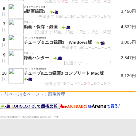
[先週まで:
2位
→5位→5位→17位→
4位
]
アイアールティ/IRT
6
e動画録画3
3,450円
[
↓
]
[先週まで:16位→13位→15位→11位→5位]
デネット
7
動画・保存・録画
4,332円
[
↑
]
[先週まで:18位→15位→17位→13位→14位]
マグノリア/magnolia
8
チューブ＆ニコ録画3 Windows版
3,005円
[
↑
]
[先週まで:5位→−→−→−→−]
デネット
9
録画ハンター
2,847円
[
↑
]
[先週まで:−→−→−→−→−]
マグノリア/magnolia
10
チューブ&ニコ録画3 コンプリート Mac版
6,120円
[
↓
]
[先週まで:10位→7位→
3位
→6位→8位]
←前ページ
|
次ページ→：画像管理
※特記無き価格データは税込み価格（税率=5％）です。