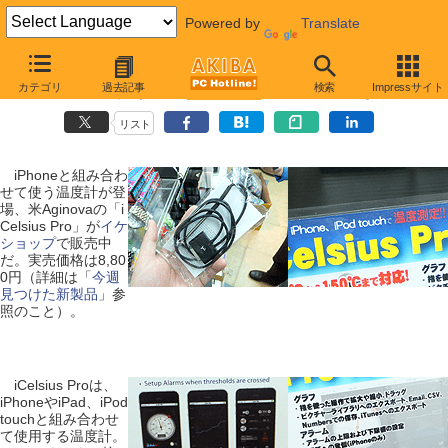
Powered by
Translate
【 2012年4月19日 】
カテゴリ
過去記事
検索
Impressサイト
iPhone用の温度計が発売、専用アプリでアラームも可
リスト
iPhoneと組み合わ
せて使う温度計が登
場、米Aginovaの「i
Celsius Pro」が
イケ
ショップ
で販売中
だ。実売価格は8,80
0円（詳細は「
今週
見つけた新製品
」参
照のこと）。
iCelsius Proは、
iPhoneやiPad、iPod
touchと組み合わせ
て使用する温度計。