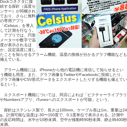
Dockコネクタに接
続する探針（温度セ
ンサー）が同梱され
ており、さらに無料
の専用アプリ
「iCelsius」を導入
して計測を行なう。
アプリでは、円形
メーターや数字で温
度が表示されるほ
か、設定温度に達し
たことを知らせるアラーム機能、温度の推移が分かるグラフ機能なども
備えている。
アラーム機能には、iPhoneから他の電話機に発信して知らせるとい
う機能も用意。また、グラフ画像をTwitterやFacebookに投稿したり、
グラフ画像やCSV形式データをエクスポートしたりする機能も備えてい
るという。
エクスポート機能については、同店によれば「ピクチャーライブラリ
やNumbersアプリ、iTunesへのエクスポートが可能」という。
探針はステンレス製で、長さは100mm。ケーブル長は1m。重量は24
g。計測可能な温度は-30〜150度で、0.1度単位で表示される。計測中
の反応時間は、水中が10秒未満、空中が移動時90秒未満、静止時400秒
未満。