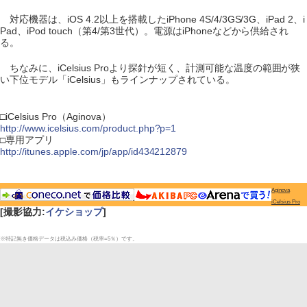
対応機器は、iOS 4.2以上を搭載したiPhone 4S/4/3GS/3G、iPad 2、i
Pad、iPod touch（第4/第3世代）。電源はiPhoneなどから供給され
る。
ちなみに、iCelsius Proより探針が短く、計測可能な温度の範囲が狭
い下位モデル「iCelsius」もラインナップされている。
□iCelsius Pro（Aginova）
http://www.icelsius.com/product.php?p=1
□専用アプリ
http://itunes.apple.com/jp/app/id434212879
Aginova
iCelsius Pro
[撮影協力:
イケショップ
]
※特記無き価格データは税込み価格（税率=5％）です。