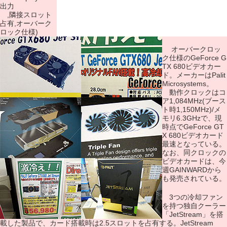
出力
,隣接スロット
占有,オーバーク
ロック仕様)
オーバークロッ
ク仕様のGeForce G
TX 680ビデオカー
ド。メーカーはPalit
Microsystems。
動作クロックはコ
ア1,084MHz(ブース
ト時1,150MHz)/メ
モリ6.3GHzで、現
時点でGeForce GT
X 680ビデオカード
最速となっている。
なお、同クロックの
ビデオカードは、今
週GAINWARDから
も発売されている。
3つの冷却ファン
を持つ独自クーラー
「JetStream」を搭
載した製品で、カード搭載時は2.5スロットを占有する。JetStream