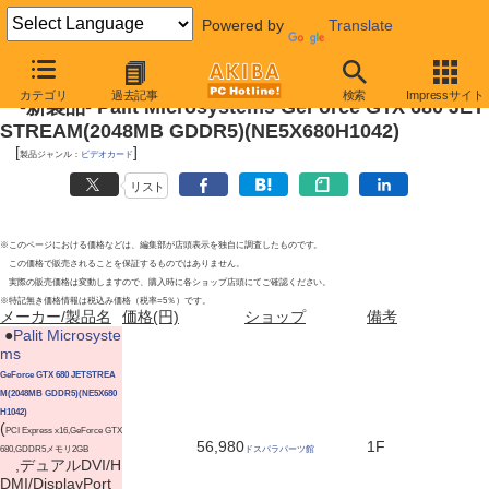
Powered by
Translate
2012年4月21日
カテゴリ
過去記事
検索
Impressサイト
-新製品- Palit Microsystems GeForce GTX 680 JET
STREAM(2048MB GDDR5)(NE5X680H1042)
[
]
製品ジャンル：
ビデオカード
リスト
※このページにおける価格などは、編集部が店頭表示を独自に調査したものです。
この価格で販売されることを保証するものではありません。
実際の販売価格は変動しますので、購入時に各ショップ店頭にてご確認ください。
※特記無き価格情報は税込み価格（税率=5％）です。
メーカー/製品名
価格(円)
ショップ
備考
|
●
Palit Microsyste
ms
GeForce GTX 680 JETSTREA
M(2048MB GDDR5)(NE5X680
H1042)
(
PCI Express x16,GeForce GTX
56,980
1F
680,GDDR5メモリ2GB
ドスパラパーツ館
,デュアルDVI/H
DMI/DisplayPort