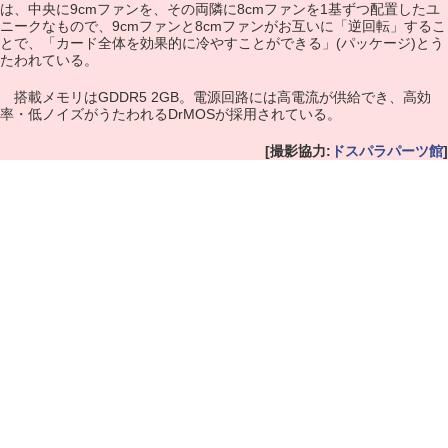
は、中央に9cmファンを、その両隣に8cmファンを1基ずつ配置したユ
ニークなもので、9cmファンと8cmファンがお互いに「逆回転」するこ
とで、「カード全体を効果的に冷やすことができる」(パッケージ)とう
たわれている。
搭載メモリはGDDR5 2GB。電源回路には高電流が供給でき、高効
率・低ノイズがうたわれるDrMOSが採用されている。
[撮影協力:
ドスパラパーツ館
]