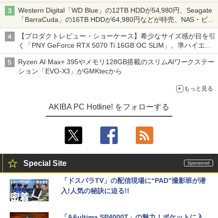
る AKIBA PC Hotline! 先週のアクセスランキング 26年7月27日～
Western Digital「WD Blue」の12TB HDDが54,980円、Seagate
26年8月3日
「BarraCuda」の16TB HDDが64,980円などが特売、NAS・ビジ
ネス向けは上昇傾向 [8月前半のHDD価格]
【プロダクトレビュー・ショーケース】希少なサイズ感が目を引
く「PNY GeForce RTX 5070 Ti 16GB OC SLIM」。準ハイエン
ドでも2スロット厚で長さ30cm切り！スリムボディでもパフォ
Ryzen AI Max+ 395やメモリ128GB搭載のスリムAIワークステー
ーマンスと冷却は万全 text by 内田 泰仁
ション「EVO-X3」がGMKtecから
もっと見る
AKIBA PC Hotline! をフォローする
Special Site
「ドスパラTV」の配信現場に“PAD”撮影班が潜
入!人気の秘訣に迫る!!
「A&ultima SP4000T」の魅力！ポケットに入