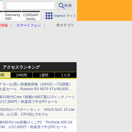
Impress サイト
全カテゴリ
原情報
スマートフォン
アクセスランキング
時間
24時間
1週間
1カ月
アキバお買い得価格情報（8月6日～7日調査）
お盆セール、Radeon RX 9070 XTが89,800
円、水平周波数24.8kHz対応の17型モニターが
第10世代Core Y搭載のNEC製12.5インチノート
9,801円、暑さ指数連動セール ほか
が17,800円！秋葉原で中古PCセール
ASUSのベアボーンキット「ASUS NUC 15 Lite
Kit」が入荷、CPU別に3モデル
第8世代Core搭載のミニPC「ProDesk 400 G4
DM」が22,800円！秋葉原で中古PCセール