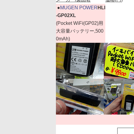
|
●
MUGEN POWER
HLI
-GP02XL
(Pocket WiFi(GP02)用
大容量バッテリー,500
0mAh)