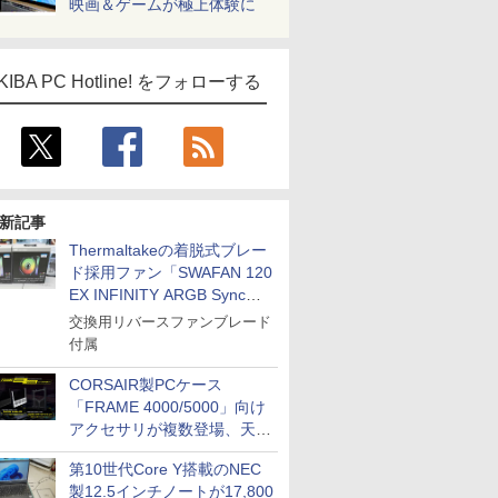
映画＆ゲームが極上体験に
KIBA PC Hotline! をフォローする
ICE
天海社
ス
Comic curea
impress QuickBooks
新記事
Thermaltakeの着脱式ブレー
PUBFUN
ド採用ファン「SWAFAN 120
パブファンセルフ
EX INFINITY ARGB Sync」
IPGネットワーク
に単品パッケージ
交換用リバースファンブレード
TシャツPOD pTa.shop
付属
カスタム写真集POD fabli
ve
CORSAIR製PCケース
「FRAME 4000/5000」向け
Impress Group Publication Informa
アクセサリが複数登場、天然
tion
木製パネルや背面コネクタ対
第10世代Core Y搭載のNEC
応トレイなど
製12.5インチノートが17,800