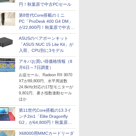
円！秋葉原で中古PCセール
第8世代Core搭載のミニ
PC「ProDesk 400 G4 DM」
が22,800円！秋葉原で中古
PCセール
ASUSのベアボーンキット
「ASUS NUC 15 Lite Kit」が
入荷、CPU別に3モデル
アキバお買い得価格情報（8
月6日～7日調査）
お盆セール、Radeon RX 9070
XTが89,800円、水平周波数
24.8kHz対応の17型モニターが
9,801円、暑さ指数連動セール
ほか
第11世代Core搭載の13.3イ
ンチ2in1「Elite Dragonfly
G2」が64,800円！秋葉原で
中古PCセール
X68000用MMCカードリーダ