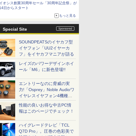
イオシス創業30周年セール「30周年記念祭」が
14日からスタート
もっと見る
Special Site
SOUNDPEATSのイヤカフ型
イヤフォン「UU2イヤーカ
フ」をイヤカフマニアが語る
レイズのパワーデザインホイ
ール「M6」に新色登場!!
エントリーなのに脅威の実
力!「Osprey」Noble Audioワ
イヤレスイヤフォン4機種を
一気に聴く
性能の良いお得な中古PC情
報はこのページでチェック！
ハイグレードテレビ「TCL
Q7D Pro」。圧巻の色彩美で