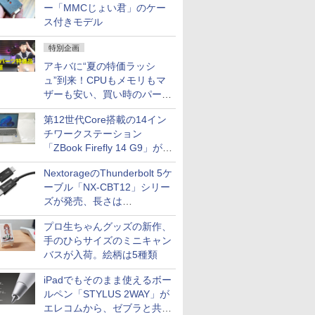
ー「MMCじょい君」のケー
ス付きモデル
特別企画
アキバに“夏の特価ラッシ
ュ”到来！CPUもメモリもマ
ザーも安い、買い時のパーツ
は？【8月7日(金)22時配信】
第12世代Core搭載の14イン
チワークステーション
「ZBook Firefly 14 G9」が
79,800円！秋葉原で中古PC
NextorageのThunderbolt 5ケ
セール
ーブル「NX-CBT12」シリー
ズが発売、長さは
30cm/50cm/1mの3種類
プロ生ちゃんグッズの新作、
手のひらサイズのミニキャン
バスが入荷。絵柄は5種類
iPadでもそのまま使えるボー
ルペン「STYLUS 2WAY」が
エレコムから、ゼブラと共同