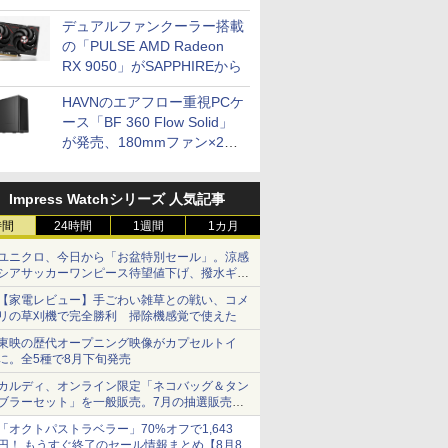
開発
デュアルファンクーラー搭載
の「PULSE AMD Radeon
RX 9050」がSAPPHIREから
HAVNのエアフロー重視PCケ
ース「BF 360 Flow Solid」
が発売、180mmファン×2搭
載
Impress Watchシリーズ 人気記事
時間
24時間
1週間
1カ月
ユニクロ、今日から「お盆特別セール」。涼感
シアサッカーワンピース待望値下げ、撥水ギア
ショーツは1990円に
【家電レビュー】手ごわい雑草との戦い、コメ
リの草刈機で完全勝利 掃除機感覚で使えた
東映の歴代オープニング映像がカプセルトイ
に。全5種で8月下旬発売
カルディ、オンライン限定「ネコバッグ＆タン
ブラーセット」を一般販売。7月の抽選販売の
当選無効分
「オクトパストラベラー」70%オフで1,643
円！ もうすぐ終了のセール情報まとめ【8月8日