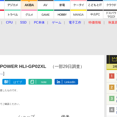
CPU
SSD
PC本体
ゲーム
電子工作
特価情報
秋葉
グルメ
イベント
価格動向
OWER HLI-GP02XL
（一部29日調査）
1
]
リー
はてブ
note
LinkedIn
査したものです。
てご確認ください。
ショップ
備考