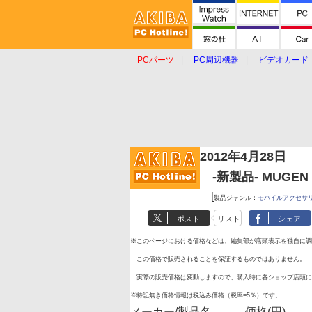
PCパーツ
PC周辺機器
ビデオカード
タブレット
おもしろグッズ
ショップ
2012年4月28日
-新製品- MUGEN P
[
製品ジャンル：
モバイルアクセサ
ポスト
リスト
シェア
※このページにおける価格などは、編集部が店頭表示を独自に調
この価格で販売されることを保証するものではありません。
実際の販売価格は変動しますので、購入時に各ショップ店頭に
※特記無き価格情報は税込み価格（税率=5％）です。
メーカー/製品名
価格(円)