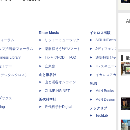
A
Rittor Music
イカロス出版
dフォーラム
リットーミュージック
AIRLINEweb
ップ担当者フォーラム
楽器探そう!デジマート
Jディフェンスニュー
iness Library
TシャツPOD T-OD
通訳翻訳ジャーナル
最
セミナー
立東舎
JレスキューWeb
 X（デジタルクロス）
山と溪谷社
イカロスアカデミー
山と溪谷オンライン
MdN
CLIMBING-NET
MdN Books
ブックス
近代科学社
MdN Design Interacti
ing
近代科学社Digital
テックリブ
TechLib