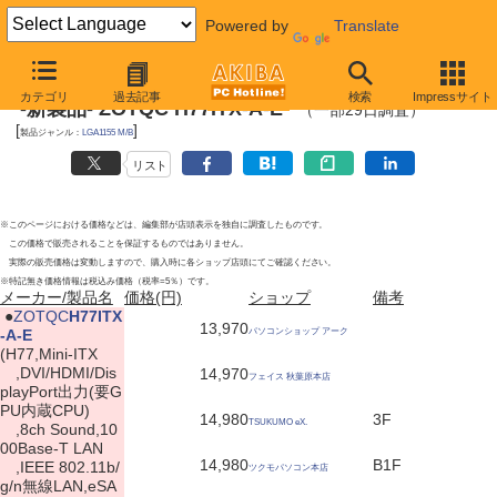
Powered by
Translate
2012年4月28日
カテゴリ
過去記事
検索
Impressサイト
-新製品- ZOTQC H77ITX-A-E
（一部29日調査）
[
]
製品ジャンル：
LGA1155 M/B
リスト
※このページにおける価格などは、編集部が店頭表示を独自に調査したものです。
この価格で販売されることを保証するものではありません。
実際の販売価格は変動しますので、購入時に各ショップ店頭にてご確認ください。
※特記無き価格情報は税込み価格（税率=5％）です。
メーカー/製品名
価格(円)
ショップ
備考
|
●
ZOTQC
H77ITX
13,970
-A-E
パソコンショップ アーク
(H77,Mini-ITX
,DVI/HDMI/Dis
14,970
フェイス 秋葉原本店
playPort出力(要G
PU内蔵CPU)
14,980
3F
TSUKUMO eX.
,8ch Sound,10
00Base-T LAN
14,980
B1F
,IEEE 802.11b/
ツクモパソコン本店
g/n無線LAN,eSA