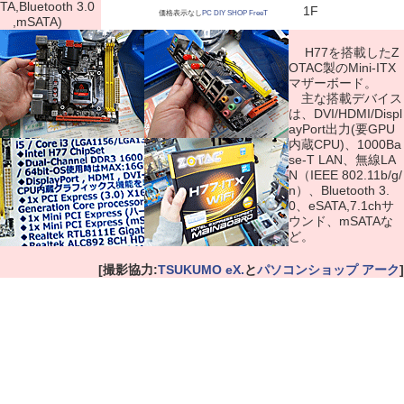
TA,Bluetooth 3.0
1F
価格表示なし
PC DIY SHOP FreeT
,mSATA)
H77を搭載したZ
OTAC製のMini-ITX
マザーボード。
主な搭載デバイス
は、DVI/HDMI/Displ
ayPort出力(要GPU
内蔵CPU)、1000Ba
se-T LAN、無線LA
N（IEEE 802.11b/g/
n）、Bluetooth 3.
0、eSATA,7.1chサ
ウンド、mSATAな
ど。
[撮影協力:
TSUKUMO eX.
と
パソコンショップ アーク
]