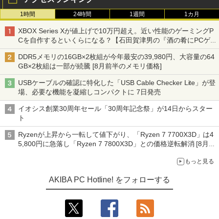
1時間
24時間
1週間
1カ月
XBOX Series Xが値上げで10万円超え。近い性能のゲーミングP
Cを自作するといくらになる？【石田賀津男の『酒の肴にPCゲ
ーム』】
DDR5メモリの16GB×2枚組が今年最安の39,980円、大容量の64
GB×2枚組は一部が続騰 [8月前半のメモリ価格]
USBケーブルの確認に特化した「USB Cable Checker Lite」が登
場、必要な機能を凝縮しコンパクトに 7日発売
イオシス創業30周年セール「30周年記念祭」が14日からスター
ト
Ryzenが上昇から一転して値下がり、「Ryzen 7 7700X3D」は4
5,800円に急落し「Ryzen 7 7800X3D」との価格逆転解消 [8月前
半のCPU価格]
もっと見る
AKIBA PC Hotline! をフォローする