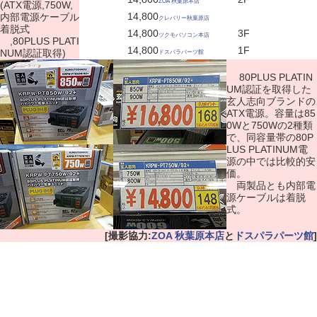
ZOA 秋葉原本店
(ATX電源,750W,
14,800
内部電源ケーブル
クレバリー秋葉原店
着脱式
14,800
3F
ツクモパソコン本店
,80PLUS PLATI
14,800
1F
NUM認証取得)
ドスパラパーツ館
80PLUS PLATIN
UM認証を取得した
玄人志向ブランドの
ATX電源。容量は85
0Wと750Wの2種類
で、同容量帯の80P
LUS PLATINUM電
源の中では比較的安
価。
両製品とも内部電
源ケーブルは着脱
式。
[撮影協力:
ZOA 秋葉原本店
と
ドスパラパーツ館
]