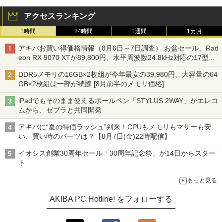
アクセスランキング
1時間
24時間
1週間
1カ月
アキバお買い得価格情報（8月6日～7日調査） お盆セール、Rad
eon RX 9070 XTが89,800円、水平周波数24.8kHz対応の17型モ
ニターが9,801円、暑さ指数連動セール ほか
DDR5メモリの16GB×2枚組が今年最安の39,980円、大容量の64
GB×2枚組は一部が続騰 [8月前半のメモリ価格]
iPadでもそのまま使えるボールペン「STYLUS 2WAY」がエレコ
ムから、ゼブラと共同開発
アキバに“夏の特価ラッシュ”到来！CPUもメモリもマザーも安
い、買い時のパーツは？【8月7日(金)22時配信】
イオシス創業30周年セール「30周年記念祭」が14日からスター
ト
もっと見る
AKIBA PC Hotline! をフォローする