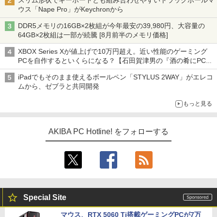
スリム形状でキーボードとも組み合わせやすいトラックボールマ
ウス「Nape Pro」がKeychronから
DDR5メモリの16GB×2枚組が今年最安の39,980円、大容量の
64GB×2枚組は一部が続騰 [8月前半のメモリ価格]
XBOX Series Xが値上げで10万円超え。近い性能のゲーミング
PCを自作するといくらになる？【石田賀津男の『酒の肴にPCゲ
ーム』】
iPadでもそのまま使えるボールペン「STYLUS 2WAY」がエレコ
ムから、ゼブラと共同開発
もっと見る
AKIBA PC Hotline! をフォローする
Special Site
マウス、RTX 5060 Ti搭載ゲーミングPCが7万