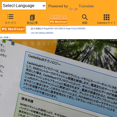
Powered by
Translate
AKIBA PC Hotline!
カテゴリ
過去記事
検索
Impressサイト
今週見つけた新製品：そのほかの拡張カード
[拡大画像]
LSI MegaRAID SAS 9266-8i Single Pack(LSI00295)
LSI LSICVM01(LSI00297)
前の画像←